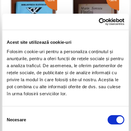
-25%
-30%
Acest site utilizează cookie-uri
Folosim cookie-uri pentru a personaliza conținutul și
anunțurile, pentru a oferi funcții de rețele sociale și pentru
Vasile Voiculescu - Inaltele
Marin Sorescu - Fantani in mare
a analiza traficul. De asemenea, le oferim partenerilor de
nelinisti. Versuri si proza
rețele sociale, de publicitate și de analize informații cu
Pret:
12,00Lei
9,00
Lei
Pret:
12,00Lei
8,40
Lei
privire la modul în care folosiți site-ul nostru. Aceștia le
Adaugă în coș
Adaugă în coș
pot combina cu alte informații oferite de dvs. sau culese
în urma folosirii serviciilor lor.
-35%
-35%
Selecția
Necesare
consimțământului