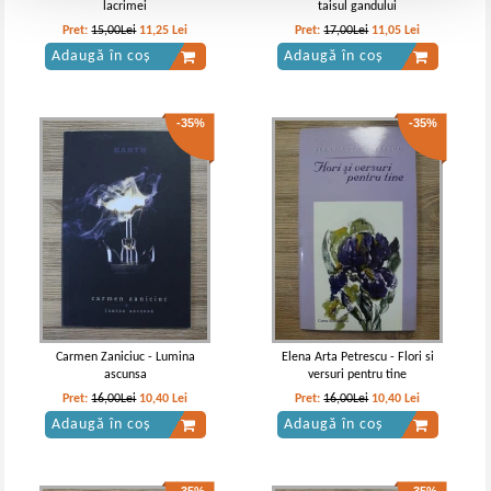
lacrimei
taisul gandului
Pret:
15,00Lei
11,25
Lei
Pret:
17,00Lei
11,05
Lei
Adaugă în coș
Adaugă în coș
-35%
-35%
Carmen Zaniciuc - Lumina
Elena Arta Petrescu - Flori si
ascunsa
versuri pentru tine
Pret:
16,00Lei
10,40
Lei
Pret:
16,00Lei
10,40
Lei
Adaugă în coș
Adaugă în coș