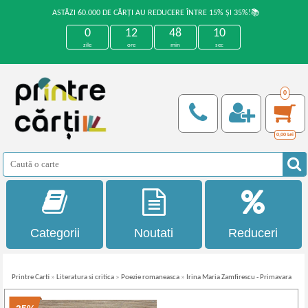
ASTĂZI 60.000 DE CĂRȚI AU REDUCERE ÎNTRE 15% ȘI 35%!📚
0
12
48
10
zile
ore
min
sec
0
0,00
Lei
Categorii
Noutati
Reduceri
Printre Carti
»
Literatura si critica
»
Poezie romaneasca
»
Irina Maria Zamfirescu - Primavara