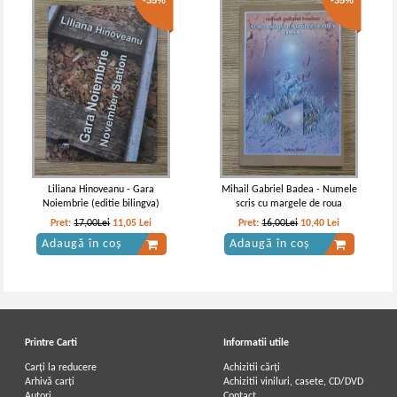
-35%
-35%
Liliana Hinoveanu - Gara
Mihail Gabriel Badea - Numele
Noiembrie (editie bilingva)
scris cu margele de roua
Pret:
17,00Lei
11,05
Lei
Pret:
16,00Lei
10,40
Lei
Adaugă în coș
Adaugă în coș
Printre Carti
Informatii utile
Carți la reducere
Achizitii cărți
Arhivă carți
Achizitii viniluri, casete, CD/DVD
Autori
Contact