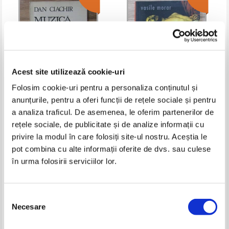
Acest site utilizează cookie-uri
Folosim cookie-uri pentru a personaliza conținutul și
anunțurile, pentru a oferi funcții de rețele sociale și pentru
Dan Ciachir - Muzica si memorie
Vasile Morar - Va veni ingerul
a analiza traficul. De asemenea, le oferim partenerilor de
rețele sociale, de publicitate și de analize informații cu
Pret:
12,00Lei
7,80
Lei
Pret:
16,00Lei
10,40
Lei
Adaugă în coș
Adaugă în coș
privire la modul în care folosiți site-ul nostru. Aceștia le
pot combina cu alte informații oferite de dvs. sau culese
în urma folosirii serviciilor lor.
-35%
-25%
Selecția
Necesare
consimțământului