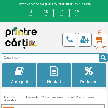
ASTĂZI 60.000 DE CĂRȚI AU REDUCERE ÎNTRE 15% ȘI 35%!📚
0
10
24
19
zile
ore
min
sec
0
0,00
Lei
Categorii
Noutati
Reduceri
Printre Carti
»
Literatura si critica
»
Poezie romaneasca
»
Gheorghe Pacurar - Floarea
singuratica