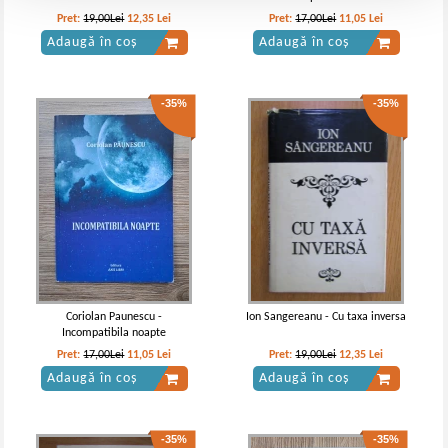
Pret:
19,00Lei
12,35
Lei
Pret:
17,00Lei
11,05
Lei
Adaugă în coș
Adaugă în coș
-35%
-35%
Coriolan Paunescu -
Ion Sangereanu - Cu taxa inversa
Incompatibila noapte
Pret:
17,00Lei
11,05
Lei
Pret:
19,00Lei
12,35
Lei
Adaugă în coș
Adaugă în coș
-35%
-35%