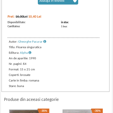
Adaugă în wishlist
Pret:
16,00Lei
10,40
Lei
Disponibilitate:
in stoc
Cantitatea:
1 buc
Autor:
Gheorghe Pacurar
Titlu: Floarea singuratica
Editura:
Alpha
An de aparitie: 1990
Nr. pagini: 64
Format: 15 x 21 cm
Coperti: brosate
Carte in limba: romana
Stare: buna
Produse din aceeasi categorie
-35%
-35%