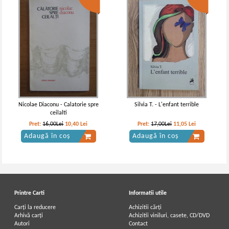
Nicolae Diaconu - Calatorie spre
Silvia T. - L'enfant terrible
ceilalti
Pret:
16,00Lei
10,40
Lei
Pret:
17,00Lei
11,05
Lei
Adaugă în coș
Adaugă în coș
Printre Carti
Informatii utile
Carți la reducere
Achizitii cărți
Arhivă carți
Achizitii viniluri, casete, CD/DVD
Autori
Contact