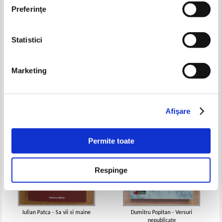
Preferinţe
Statistici
Corina Bernic - Casa scarilor
Virgil Nistru Tiganus - Semne pe
camp
Pret:
16,00Lei
10,40
Lei
Pret:
10,00Lei
7,50
Lei
Marketing
Adaugă în coș
Adaugă în coș
-35%
-35%
Afişare
Permite toate
Respinge
Iulian Patca - Sa vii si maine
Dumitru Popitan - Versuri
nepublicate