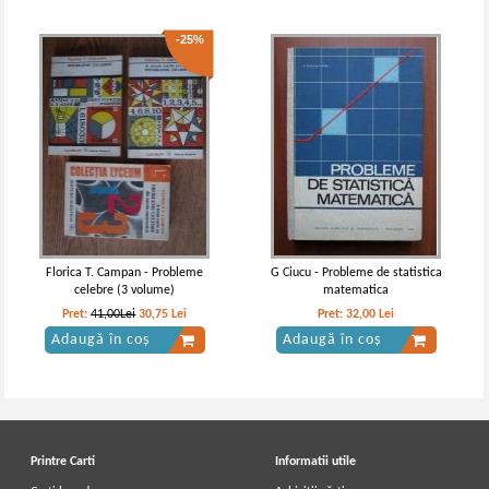
-25%
Florica T. Campan - Probleme
G Ciucu - Probleme de statistica
celebre (3 volume)
matematica
Pret:
41,00Lei
30,75
Lei
Pret:
32,00
Lei
Adaugă în coș
Adaugă în coș
Printre Carti
Informatii utile