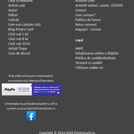
Carți la reducere
Achizitii cărți
Arhivă carți
Achizitii viniluri, casete, CD/DVD
Autori
Contact
Edituri
Cum cumpar?
Colecții
Politica de livrare
Cele mai căutate cărți
Retur comenzi
Blog Printre Carti
Angajari - Cariere
Cărţi sub 5 lei
Cărţi sub 8 lei
Legal
Cărţi sub 10 lei
Artiști/Trupe
ANPC
Case de discuri
Soluționarea online a litigiilor
Politica de confidentialitate
Termeni si conditii
Utilizare cookie-uri
Poţi plăti online prin intermediul
procesatorului Netopia Payments
Urmăreşte-ne pe facebook pentru a fi la
curent cu promoţiile PrintreCarti.ro
Copyright © 2014-2026
PrintreCarti.ro