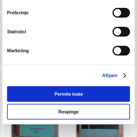
Preferinţe
Statistici
Eugen Rusu - Psihologia
Tiberiu Mihailescu - Geometrie
activitatii matematice
diferentiala proiectiva. Teoria
Marketing
corespondentei
Pret:
45,00
Lei
Pret:
55,00Lei
35,75
Lei
Adaugă în coș
Adaugă în coș
Afişare
-30%
-30%
Permite toate
Respinge