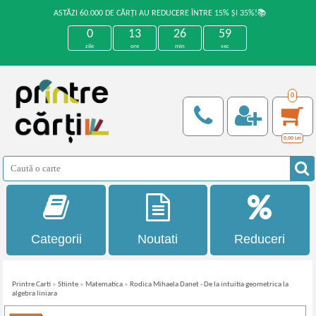
ASTĂZI 60.000 DE CĂRȚI AU REDUCERE ÎNTRE 15% ȘI 35%!📚
0
13
26
59
zile
ore
min
sec
0
0,00
Lei
Categorii
Noutati
Reduceri
Printre Carti
»
Stiinte
»
Matematica
»
Rodica Mihaela Danet - De la intuitia geometrica la
algebra liniara