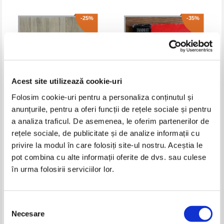
-25%
-35%
Acest site utilizează cookie-uri
Folosim cookie-uri pentru a personaliza conținutul și
anunțurile, pentru a oferi funcții de rețele sociale și pentru
a analiza traficul. De asemenea, le oferim partenerilor de
Anton Negrila - Matematica,
V. Ditkine - Transformations
rețele sociale, de publicitate și de analize informații cu
clasa a VIII-a. Algebra,
integrales et calcul operationnel
geometrie (2 volume)
privire la modul în care folosiți site-ul nostru. Aceștia le
Pret:
60,00Lei
45,00
Lei
Pret:
50,00Lei
32,50
Lei
Adaugă în coș
Adaugă în coș
pot combina cu alte informații oferite de dvs. sau culese
în urma folosirii serviciilor lor.
-35%
Selecția
Necesare
consimțământului