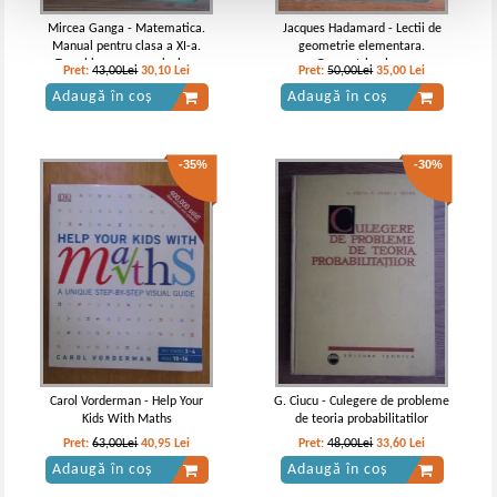
Mircea Ganga - Matematica.
Jacques Hadamard - Lectii de
Manual pentru clasa a XI-a.
geometrie elementara.
Trunchi comun, curriculum
Geometrie plana
Pret:
43,00Lei
30,10
Lei
Pret:
50,00Lei
35,00
Lei
diferentiat (varianta cu 3 ore,
Adaugă în coș
Adaugă în coș
2006)
-35%
-30%
Carol Vorderman - Help Your
G. Ciucu - Culegere de probleme
Kids With Maths
de teoria probabilitatilor
Pret:
63,00Lei
40,95
Lei
Pret:
48,00Lei
33,60
Lei
Adaugă în coș
Adaugă în coș