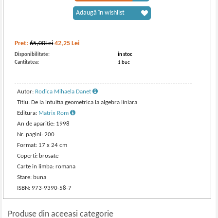
Adaugă în wishlist
Pret:
65,00Lei
42,25
Lei
Disponibilitate:
in stoc
Cantitatea:
1 buc
Autor:
Rodica Mihaela Danet
Titlu: De la intuitia geometrica la algebra liniara
Editura:
Matrix Rom
An de aparitie: 1998
Nr. pagini: 200
Format: 17 x 24 cm
Coperti: brosate
Carte in limba: romana
Stare: buna
ISBN: 973-9390-58-7
Produse din aceeasi categorie