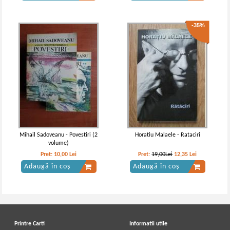
-35%
Mihail Sadoveanu - Povestiri (2
Horatiu Malaele - Rataciri
volume)
Pret:
10,00
Lei
Pret:
19,00Lei
12,35
Lei
Adaugă în coș
Adaugă în coș
Printre Carti
Informatii utile