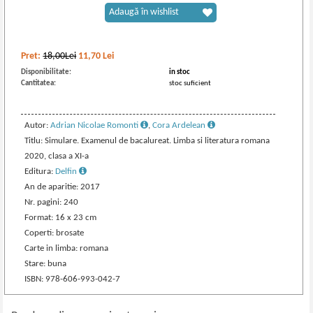
Adaugă în wishlist
Pret:
18,00Lei
11,70
Lei
Disponibilitate:
in stoc
Cantitatea:
stoc suficient
Autor:
Adrian Nicolae Romonti
,
Cora Ardelean
Titlu: Simulare. Examenul de bacalureat. Limba si literatura romana
2020, clasa a XI-a
Editura:
Delfin
An de aparitie: 2017
Nr. pagini: 240
Format: 16 x 23 cm
Coperti: brosate
Carte in limba: romana
Stare: buna
ISBN: 978-606-993-042-7