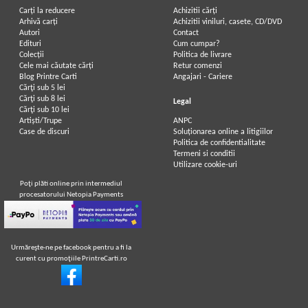
Carți la reducere
Achizitii cărți
Arhivă carți
Achizitii viniluri, casete, CD/DVD
Autori
Contact
Edituri
Cum cumpar?
Colecții
Politica de livrare
Cele mai căutate cărți
Retur comenzi
Blog Printre Carti
Angajari - Cariere
Cărţi sub 5 lei
Cărţi sub 8 lei
Legal
Cărţi sub 10 lei
Artiști/Trupe
ANPC
Case de discuri
Soluționarea online a litigiilor
Politica de confidentialitate
Termeni si conditii
Utilizare cookie-uri
Poţi plăti online prin intermediul
procesatorului Netopia Payments
Urmăreşte-ne pe facebook pentru a fi la
curent cu promoţiile PrintreCarti.ro