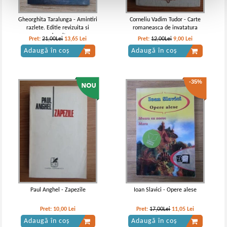
Gheorghita Taralunga - Amintiri
Corneliu Vadim Tudor - Carte
razlete. Editie revizuita si
romaneasca de invatatura
adaugita
Pret:
21,00Lei
13,65
Lei
Pret:
12,00Lei
9,00
Lei
Adaugă în coș
Adaugă în coș
-35%
Paul Anghel - Zapezile
Ioan Slavici - Opere alese
Pret:
10,00
Lei
Pret:
17,00Lei
11,05
Lei
Adaugă în coș
Adaugă în coș