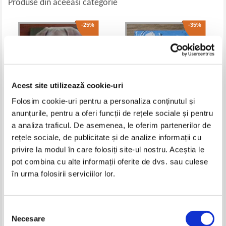
Produse din aceeasi categorie
-25%
-35%
Acest site utilizează cookie-uri
Folosim cookie-uri pentru a personaliza conținutul și
anunțurile, pentru a oferi funcții de rețele sociale și pentru
a analiza traficul. De asemenea, le oferim partenerilor de
Dan Puric - Dulci. Jurnalul unui
Dumitru Cristea, zbucium si
rețele sociale, de publicitate și de analize informații cu
caine scris de un puric Dan
poezie
privire la modul în care folosiți site-ul nostru. Aceștia le
Pret:
12,00Lei
9,00
Lei
Pret:
16,00Lei
10,40
Lei
pot combina cu alte informații oferite de dvs. sau culese
Adaugă în coș
Adaugă în coș
în urma folosirii serviciilor lor.
-35%
-30%
Selecția
Necesare
consimțământului