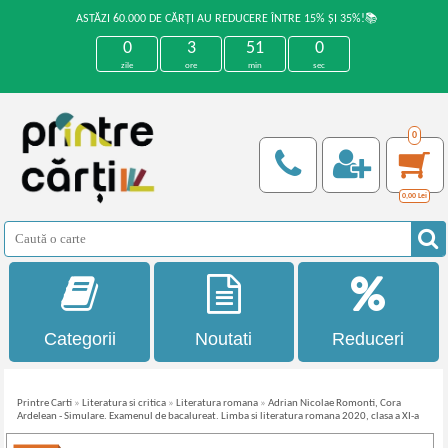
ASTĂZI 60.000 DE CĂRȚI AU REDUCERE ÎNTRE 15% ȘI 35%!📚
0
3
50
59
zile
ore
min
sec
0
0,00
Lei
Categorii
Noutati
Reduceri
Printre Carti
»
Literatura si critica
»
Literatura romana
»
Adrian Nicolae Romonti, Cora
Ardelean - Simulare. Examenul de bacalureat. Limba si literatura romana 2020, clasa a XI-a