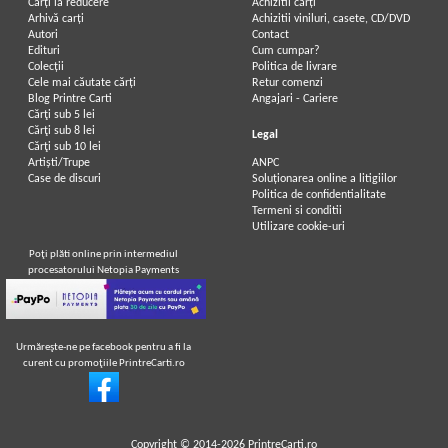
Carți la reducere
Achizitii cărți
Arhivă carți
Achizitii viniluri, casete, CD/DVD
Autori
Contact
Edituri
Cum cumpar?
Colecții
Politica de livrare
Cele mai căutate cărți
Retur comenzi
Blog Printre Carti
Angajari - Cariere
Cărţi sub 5 lei
Cărţi sub 8 lei
Legal
Cărţi sub 10 lei
Artiști/Trupe
ANPC
Case de discuri
Soluționarea online a litigiilor
Politica de confidentialitate
Termeni si conditii
Utilizare cookie-uri
Poţi plăti online prin intermediul
procesatorului Netopia Payments
Urmăreşte-ne pe facebook pentru a fi la
curent cu promoţiile PrintreCarti.ro
Copyright © 2014-2026
PrintreCarti.ro