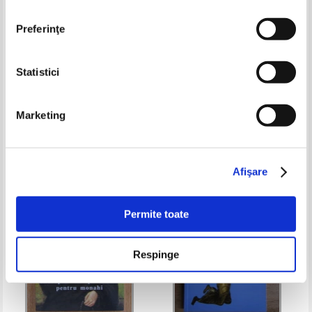
Preferinţe
Statistici
Ce sa facem si ce nu trebuie sa
G. Andre - Cele sapte sarbatori
facem in Sfanta Biserica
ale Domnului
Marketing
Pret:
10,00Lei
7,00
Lei
Pret:
10,00Lei
7,00
Lei
Adaugă în coș
Adaugă în coș
Afişare
-40%
-30%
Permite toate
Respinge