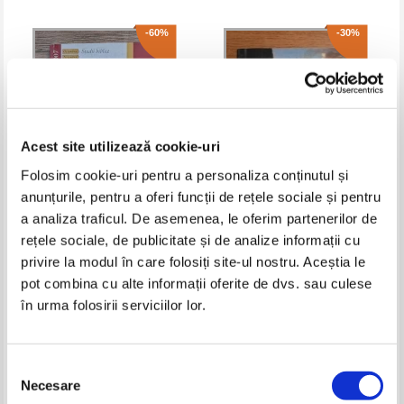
-60%
-30%
Acest site utilizează cookie-uri
Folosim cookie-uri pentru a personaliza conținutul și
anunțurile, pentru a oferi funcții de rețele sociale și pentru
a analiza traficul. De asemenea, le oferim partenerilor de
Cuptorul incercarilor, octombrie
Ellen G. White - Hristos lumina
rețele sociale, de publicitate și de analize informații cu
- noiembrie-decembrie 2007
lumii sau dorinta veacurilor
privire la modul în care folosiți site-ul nostru. Aceștia le
Pret:
16,00Lei
6,40
Lei
Pret:
12,00Lei
8,40
Lei
Adaugă în coș
Adaugă în coș
pot combina cu alte informații oferite de dvs. sau culese
în urma folosirii serviciilor lor.
-30%
-30%
Selecția
Necesare
consimțământului