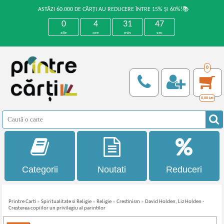
ASTĂZI 60.000 DE CĂRȚI AU REDUCERE ÎNTRE 15% ȘI 60%!📚
0
4
31
46
zile
ore
min
sec
0
0,00
Lei
Categorii
Noutati
Reduceri
Printre Carti
»
Spiritualitate si Religie
»
Religie
»
Crestinism
»
David Holden, Liz Holden -
Cresterea copiilor un privilegiu al parintilor