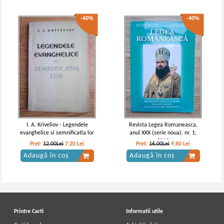
-40%
-40%
I. A. Kriveliov - Legendele
Revista Legea Romaneasca,
evanghelice si semnificatia lor
anul XXX (serie noua), nr. 1,
2019
Pret:
12,00Lei
7,20
Lei
Pret:
16,00Lei
9,60
Lei
Adaugă în coș
Adaugă în coș
Printre Carti
Informatii utile