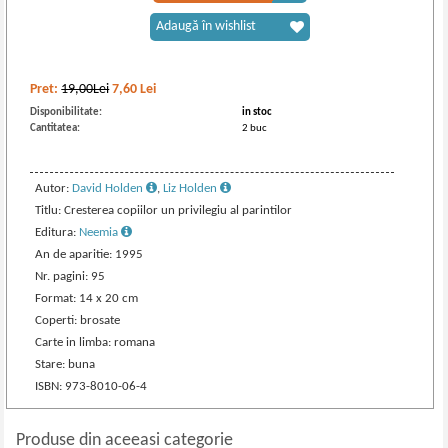
Adaugă în wishlist
Pret:
19,00Lei
7,60
Lei
Disponibilitate:
in stoc
Cantitatea:
2 buc
Autor:
David Holden
,
Liz Holden
Titlu: Cresterea copiilor un privilegiu al parintilor
Editura:
Neemia
An de aparitie: 1995
Nr. pagini: 95
Format: 14 x 20 cm
Coperti: brosate
Carte in limba: romana
Stare: buna
ISBN: 973-8010-06-4
Produse din aceeasi categorie