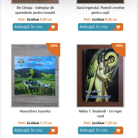
Ilie Cleopa - Indreptar de
Darul ingerului. Povesti crestine
spovedanie pentru monahi
pentru copii
Pret:
10,00Lei
6,00
Lei
Pret:
12,00Lei
8,40
Lei
Adaugă în coș
Adaugă în coș
-35%
-40%
Manastirea Sucevita
Nikita T. Teodoridi - Un inger
ranit
Pret:
15,00Lei
9,75
Lei
Pret:
12,00Lei
7,20
Lei
Adaugă în coș
Adaugă în coș