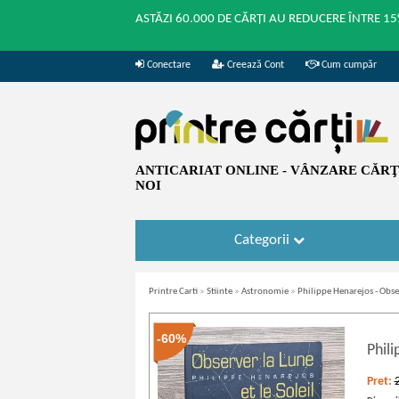
ASTĂZI 60.000 DE CĂRȚI AU REDUCERE ÎNTRE 15
Conectare
Creează Cont
Cum cumpăr
ANTICARIAT ONLINE - VÂNZARE CĂRŢI
NOI
Categorii
Printre Carti
»
Stiinte
»
Astronomie
»
Philippe Henarejos - Observ
-60%
Phil
Pret: