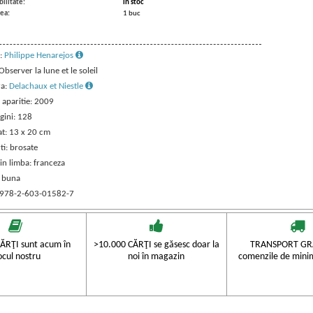
ilitate:
in stoc
ea:
1 buc
:
Philippe Henarejos
 Observer la lune et le soleil
ra:
Delachaux et Niestle
 aparitie: 2009
gini: 128
t: 13 x 20 cm
ti: brosate
in limba: franceza
: buna
 978-2-603-01582-7
ĂRŢI sunt acum în
>10.000 CĂRŢI se găsesc doar la
TRANSPORT GRA
ocul nostru
noi în magazin
comenzile de mini