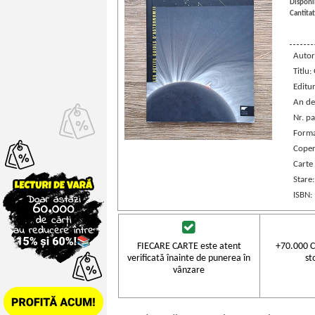
Disponib
Cantitat
Autor
Titlu:
Editu
An de
Nr. pa
Forma
Coper
Carte 
Stare
ISBN:
FIECARE CARTE este atent
+70.000 C
verificată înainte de punerea în
st
vânzare