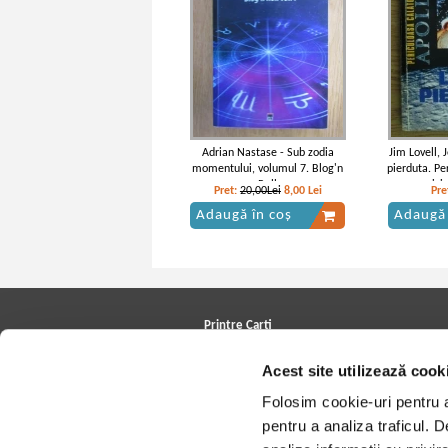
Adrian Nastase - Sub zodia
Jim Lovell, 
momentului, volumul 7. Blog'n
pierduta. Pe
Roll
misiu
Pret:
20,00Lei
8,00
Lei
Pre
Adaugă în coș
Adaugă 
Printre Carti
Carți la reducere
Acest site utilizează cook
Arhivă carți
Autori
Folosim cookie-uri pentru a 
Edituri
Colecții
pentru a analiza traficul. 
Cele mai căutate cărți