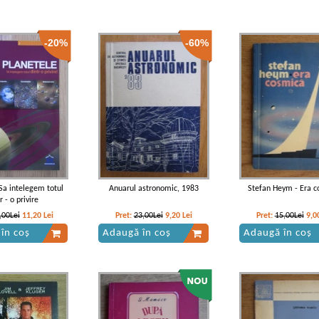
-20%
-60%
 Sa intelegem totul
Anuarul astronomic, 1983
Stefan Heym - Era c
r - o privire
,00Lei
11,20
Lei
Pret:
23,00Lei
9,20
Lei
Pret:
15,00Lei
9,0
în coș
Adaugă în coș
Adaugă în coș