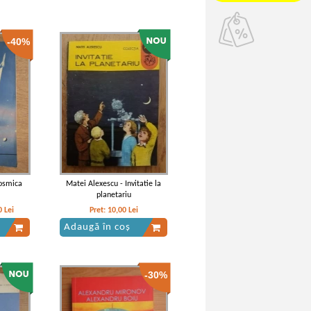
-40%
osmica
Matei Alexescu - Invitatie la
planetariu
0
Lei
Pret:
10,00
Lei
Adaugă în coș
-30%