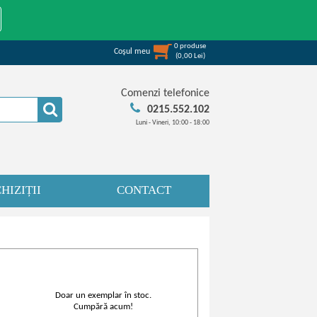
0
produse
Coşul meu
(
0,00
Lei
)
Comenzi telefonice
0215.552.102
Luni - Vineri, 10:00 - 18:00
HIZIȚII
CONTACT
Doar un exemplar în stoc.
Cumpără acum!