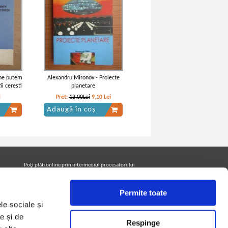
 ne putem
Alexandru Mironov - Proiecte
ii ceresti
planetare
i
Pret:
13,00Lei
9,10
Lei
Adaugă în coș
Poţi plăti online prin intermediul procesatorului
Netopia Payments
Permite toate
le sociale și
Urmăreşte-ne pe facebook pentru a fi la curent cu
promoţiile PrintreCarti.ro
e și de
Respinge