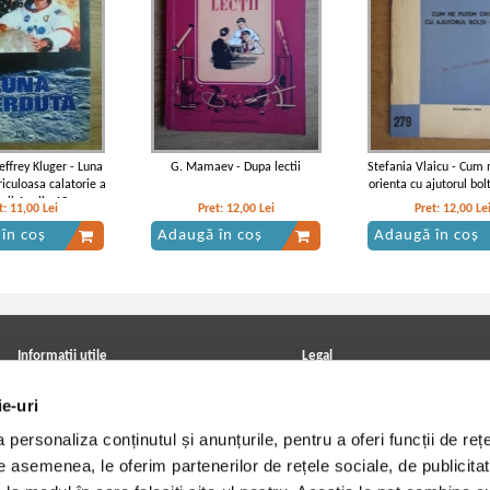
Jeffrey Kluger - Luna
G. Mamaev - Dupa lectii
Stefania Vlaicu - Cum
riculoasa calatorie a
orienta cu ajutorul bolt
nii Apollo 13
t:
11,00
Lei
Pret:
12,00
Lei
Pret:
12,00
Le
în coș
Adaugă în coș
Adaugă în coș
Informatii utile
Legal
ANPC
Achizitii cărți
ie-uri
Achizitii viniluri, casete, CD/DVD
Soluționarea online a litigiilor
Contact
Politica de confidentialitate
personaliza conținutul și anunțurile, pentru a oferi funcții de rețe
Cum cumpar?
Termeni si conditii
Politica de livrare
Utilizare cookie-uri
De asemenea, le oferim partenerilor de rețele sociale, de publicitat
Retur comenzi