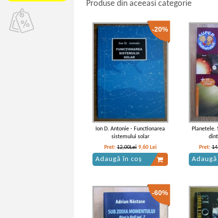
Produse din aceeasi categorie
-20%
Ion D. Antonie - Functionarea
Planetele.
sistemului solar
dint
Pret:
12,00Lei
9,60
Lei
Pret:
14
Adaugă în coș
Adaugă 
-60%