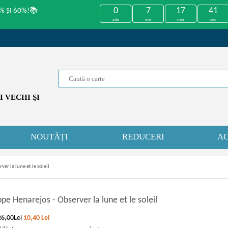
0
7
17
41
% ȘI 60%!📚
zile
ore
min
sec
 VECHI ŞI
NOUTĂȚI
REDUCERI
AC
er la lune et le soleil
ippe Henarejos
-
Observer la lune et le soleil
26,00Lei
10,40
Lei