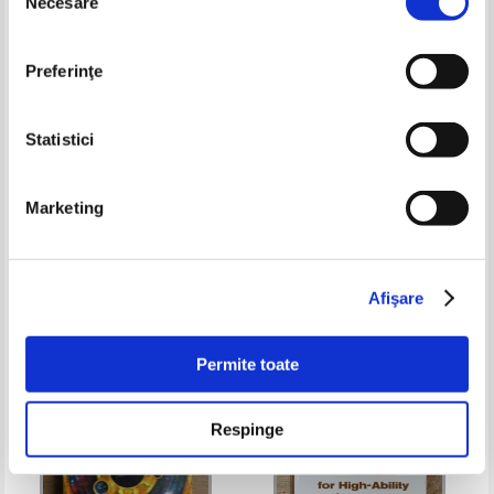
Necesare
consimțământului
Preferinţe
Statistici
Stiinta rezolva enigmele istoriei.
Les Collections du musee de
Marketing
Metodele criminalistice actuale
l'air. Modeles reduits
elucideaza asasinate celebre si
Pret:
37,00Lei
18,50
Lei
Pret:
53,00Lei
21,20
Lei
cazuri misterioase
Adaugă în coș
Adaugă în coș
Afişare
-30%
-60%
Permite toate
Respinge