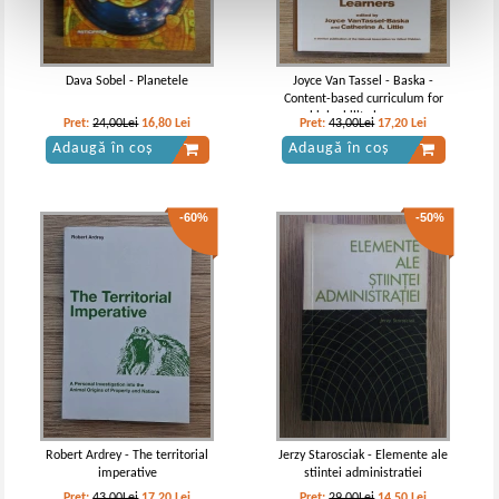
Dava Sobel - Planetele
Joyce Van Tassel - Baska -
Content-based curriculum for
high ability learners
Pret:
24,00Lei
16,80
Lei
Pret:
43,00Lei
17,20
Lei
Adaugă în coș
Adaugă în coș
-60%
-50%
Robert Ardrey - The territorial
Jerzy Starosciak - Elemente ale
imperative
stiintei administratiei
Pret:
43,00Lei
17,20
Lei
Pret:
29,00Lei
14,50
Lei