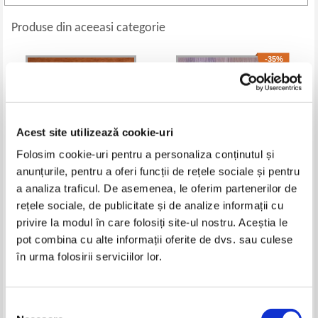
Produse din aceeasi categorie
-35%
Acest site utilizează cookie-uri
Folosim cookie-uri pentru a personaliza conținutul și
anunțurile, pentru a oferi funcții de rețele sociale și pentru
a analiza traficul. De asemenea, le oferim partenerilor de
rețele sociale, de publicitate și de analize informații cu
Walter Hollitscher - Natura in
Pop Victor - Zoologia
privire la modul în care folosiți site-ul nostru. Aceștia le
lumina stiintei
vertebratelor (volumul 2)
Pret:
15,00
Lei
Pret:
36,00Lei
23,40
Lei
pot combina cu alte informații oferite de dvs. sau culese
Adaugă în coș
Adaugă în coș
în urma folosirii serviciilor lor.
-50%
-60%
Selecția