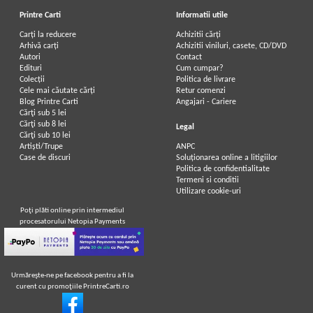
Printre Carti
Informatii utile
Carți la reducere
Achizitii cărți
Arhivă carți
Achizitii viniluri, casete, CD/DVD
Autori
Contact
Edituri
Cum cumpar?
Colecții
Politica de livrare
Cele mai căutate cărți
Retur comenzi
Blog Printre Carti
Angajari - Cariere
Cărţi sub 5 lei
Cărţi sub 8 lei
Legal
Cărţi sub 10 lei
Artiști/Trupe
ANPC
Case de discuri
Soluționarea online a litigiilor
Politica de confidentialitate
Termeni si conditii
Utilizare cookie-uri
Poţi plăti online prin intermediul
procesatorului Netopia Payments
Urmăreşte-ne pe facebook pentru a fi la
curent cu promoţiile PrintreCarti.ro