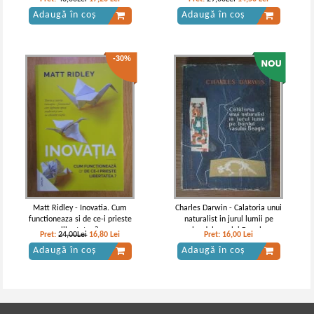
Adaugă în coș
Adaugă în coș
-30%
Matt Ridley - Inovatia. Cum
Charles Darwin - Calatoria unui
functioneaza si de ce-i prieste
naturalist in jurul lumii pe
libertatea?
bordul vasului Beagle
Pret:
24,00Lei
16,80
Lei
Pret:
16,00
Lei
Adaugă în coș
Adaugă în coș