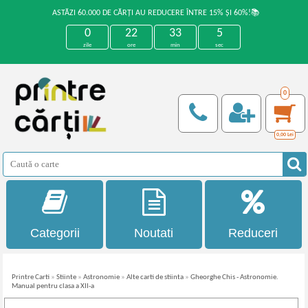
ASTĂZI 60.000 DE CĂRȚI AU REDUCERE ÎNTRE 15% ȘI 60%!📚
0
22
33
4
zile
ore
min
sec
0
0,00
Lei
Categorii
Noutati
Reduceri
Printre Carti
»
Stiinte
»
Astronomie
»
Alte carti de stiinta
»
Gheorghe Chis - Astronomie.
Manual pentru clasa a XII-a