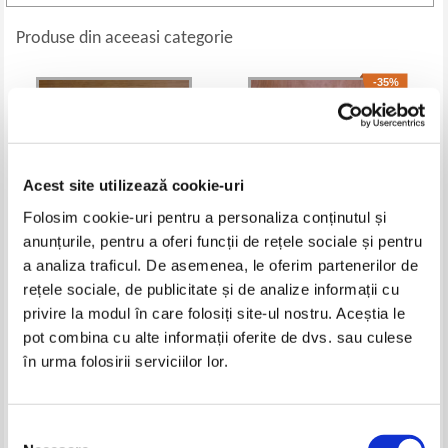
Produse din aceeasi categorie
-35%
Acest site utilizează cookie-uri
Folosim cookie-uri pentru a personaliza conținutul și
anunțurile, pentru a oferi funcții de rețele sociale și pentru
a analiza traficul. De asemenea, le oferim partenerilor de
rețele sociale, de publicitate și de analize informații cu
Vitali Gubarev - Imparatia
Miles in spatiu. Cursa spatiala
privire la modul în care folosiți site-ul nostru. Aceștia le
oglinzilor strambe
Pret:
15,00
Lei
Pret:
19,00Lei
12,35
Lei
pot combina cu alte informații oferite de dvs. sau culese
Adaugă în coș
Adaugă în coș
în urma folosirii serviciilor lor.
-20%
Selecția