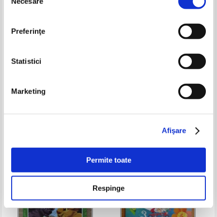
Necesare
consimțământului
Preferinţe
Statistici
Wendy Mass, Rebecca Stead -
Mark Twain - Aventurile lui
Marketing
Bob
Huckleberry Finn
Pret:
23,00Lei
18,40
Lei
Pret:
20,00
Lei
Adaugă în coș
Adaugă în coș
Afişare
-20%
-20%
Permite toate
Respinge