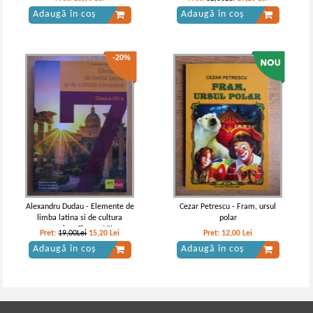
Adaugă în coș
Adaugă în coș
-20%
Alexandru Dudau - Elemente de
Cezar Petrescu - Fram, ursul
limba latina si de cultura
polar
romanica. Clasa a VII-a
Pret:
19,00Lei
15,20
Lei
Pret:
12,00
Lei
Adaugă în coș
Adaugă în coș