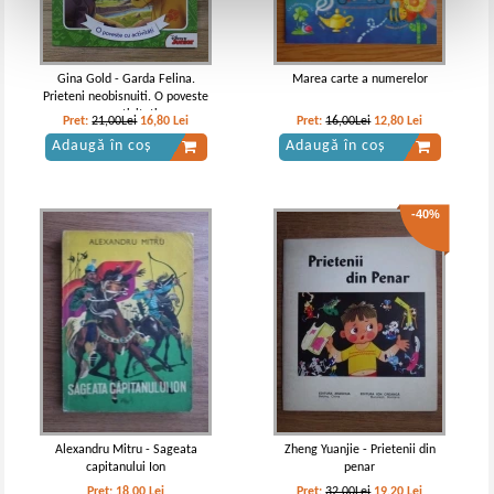
Gina Gold - Garda Felina.
Marea carte a numerelor
Prieteni neobisnuiti. O poveste
cu activitati
Pret:
21,00Lei
16,80
Lei
Pret:
16,00Lei
12,80
Lei
Adaugă în coș
Adaugă în coș
-40%
Alexandru Mitru - Sageata
Zheng Yuanjie - Prietenii din
capitanului Ion
penar
Pret:
18,00
Lei
Pret:
32,00Lei
19,20
Lei