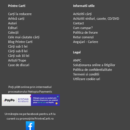
Printre Carti
Informatii utile
Carți la reducere
Achizitii cărți
Arhivă carți
Achizitii viniluri, casete, CD/DVD
Autori
Contact
Edituri
Cum cumpar?
Colecții
Politica de livrare
Cele mai căutate cărți
Retur comenzi
Blog Printre Carti
Angajari - Cariere
Cărţi sub 5 lei
Cărţi sub 8 lei
Legal
Cărţi sub 10 lei
Artiști/Trupe
ANPC
Case de discuri
Soluționarea online a litigiilor
Politica de confidentialitate
Termeni si conditii
Utilizare cookie-uri
Poţi plăti online prin intermediul
procesatorului Netopia Payments
Urmăreşte-ne pe facebook pentru a fi la
curent cu promoţiile PrintreCarti.ro