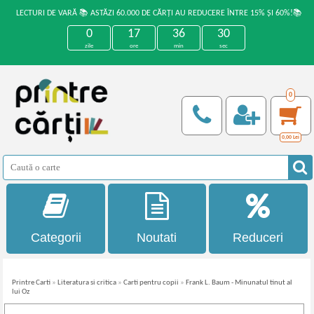
LECTURI DE VARĂ 📚 ASTĂZI 60.000 DE CĂRȚI AU REDUCERE ÎNTRE 15% ȘI 60%!📚
0
17
36
29
zile
ore
min
sec
0
0,00
Lei
Categorii
Noutati
Reduceri
Printre Carti
»
Literatura si critica
»
Carti pentru copii
»
Frank L. Baum - Minunatul tinut al
lui Oz