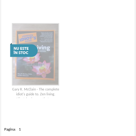
Gary R. McClain - The complete
idiot's guide to. Zen living.
Lifestyle changes that can
improve your relationships at
home and work
Pagina:
1