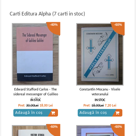
Carti Editura Alpha (7 carti in stoc)
-40%
-60%
Edward Stafford Carlos - The
Constantin Mocanu - Visele
sidereal messenger of Galileo
veteranului
Galilei
IN STOC
IN STOC
Pret:
30,00Lei
18,00
Lei
Pret:
18,00Lei
7,20
Lei
Adaugă în coș
Adaugă în coș
-60%
-60%