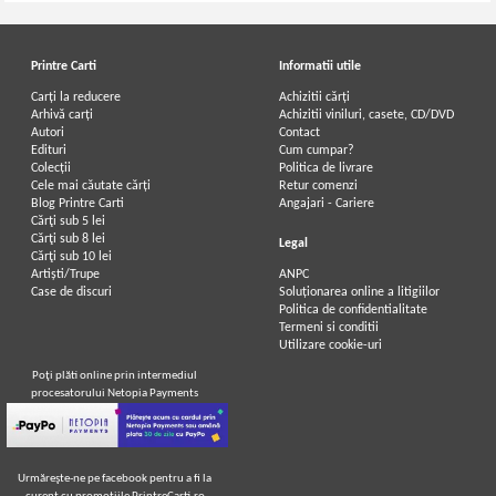
Printre Carti
Informatii utile
Carți la reducere
Achizitii cărți
Arhivă carți
Achizitii viniluri, casete, CD/DVD
Autori
Contact
Edituri
Cum cumpar?
Colecții
Politica de livrare
Cele mai căutate cărți
Retur comenzi
Blog Printre Carti
Angajari - Cariere
Cărţi sub 5 lei
Cărţi sub 8 lei
Legal
Cărţi sub 10 lei
Artiști/Trupe
ANPC
Case de discuri
Soluționarea online a litigiilor
Politica de confidentialitate
Termeni si conditii
Utilizare cookie-uri
Poţi plăti online prin intermediul
procesatorului Netopia Payments
Urmăreşte-ne pe facebook pentru a fi la