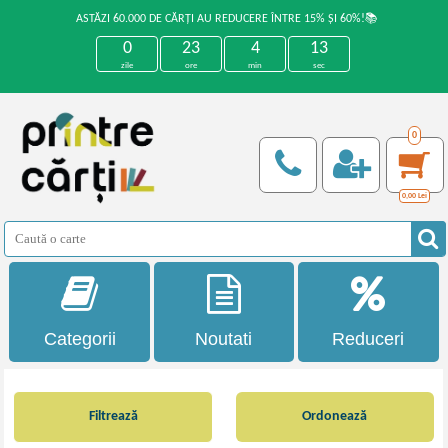
ASTĂZI 60.000 DE CĂRȚI AU REDUCERE ÎNTRE 15% ȘI 60%!📚
0
23
4
13
zile
ore
min
sec
0
0,00
Lei
Categorii
Noutati
Reduceri
Filtrează
Ordonează