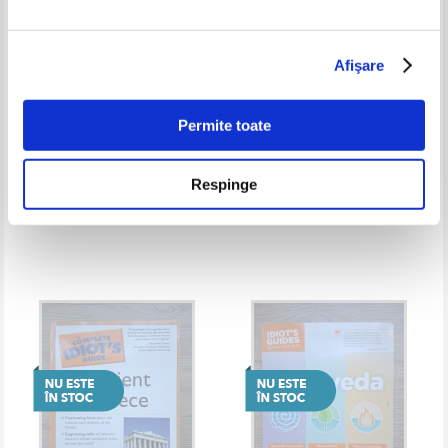
Afişare
Permite toate
Respinge
Judetul Buzau. Album
Samuel Butler - Life and habit
monografic