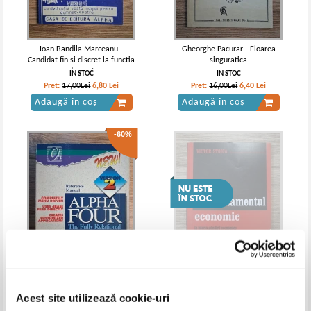
Ioan Bandila Marceanu -
Gheorghe Pacurar - Floarea
Candidat fin si discret la functia
singuratica
de poet
IN STOC
IN STOC
Pret:
17,00Lei
6,80
Lei
Pret:
16,00Lei
6,40
Lei
Adaugă în coș
Adaugă în coș
-60%
Alpha Four. Reference manual
Victor Stoica - Comportamentul
economic in istoria gandirii
Acest site utilizează cookie-uri
economice
IN STOC