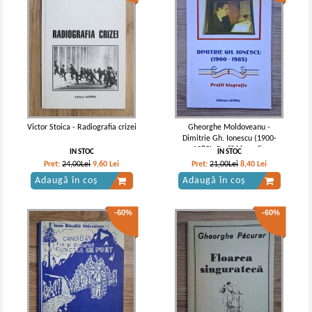
Victor Stoica - Radiografia crizei
Gheorghe Moldoveanu -
Dimitrie Gh. Ionescu (1900-
1985). Profil biografic
IN STOC
IN STOC
Pret:
24,00Lei
9,60
Lei
Pret:
21,00Lei
8,40
Lei
Adaugă în coș
Adaugă în coș
-60%
-60%