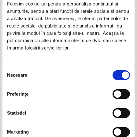
Folosim cookie-uri pentru a personaliza conținutul și
Pret:
50,00Lei
20,00
Lei
Adaugă în coș
anunțurile, pentru a oferi funcții de rețele sociale și pentru
a analiza traficul. De asemenea, le oferim partenerilor de
rețele sociale, de publicitate și de analize informații cu
privire la modul în care folosiți site-ul nostru. Aceștia le
pot combina cu alte informații oferite de dvs. sau culese
în urma folosirii serviciilor lor.
Selecția
Necesare
consimțământului
Marilyn Sullivan - The complete
Brenda Hoddinott - The
Preferinţe
idiot's guide to success as a real
complete idiot's guide to
estate agent
drawing people
Statistici
Marketing