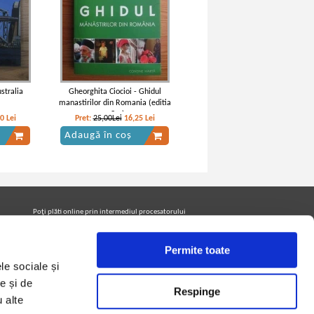
stralia
Gheorghita Ciocioi - Ghidul
manastirilor din Romania (editia
a 3-a)
80
Lei
Pret:
25,00Lei
16,25
Lei
Adaugă în coș
Poţi plăti online prin intermediul procesatorului
Netopia Payments
Permite toate
le sociale și
Urmăreşte-ne pe facebook pentru a fi la curent cu
promoţiile PrintreCarti.ro
e și de
Respinge
u alte