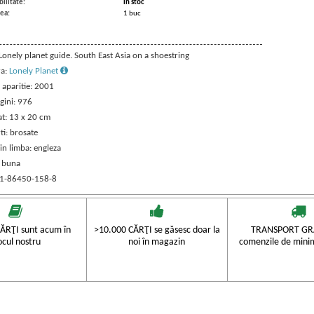
ilitate:
in stoc
ea:
1 buc
 Lonely planet guide. South East Asia on a shoestring
ra:
Lonely Planet
 aparitie: 2001
gini: 976
t: 13 x 20 cm
ti: brosate
in limba: engleza
: buna
 1-86450-158-8
ĂRŢI sunt acum în
>10.000 CĂRŢI se găsesc doar la
TRANSPORT GRA
ocul nostru
noi în magazin
comenzile de mini