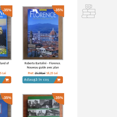
-35%
-35%
land of
Roberto Bartolini - Florence.
Nouveau guide avec plan
95
Lei
Pret:
25,00Lei
16,25
Lei
Adaugă în coș
-35%
-35%