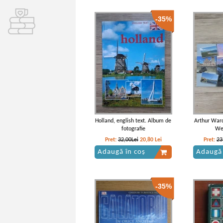
-35%
Holland, english text. Album de
Arthur Ward
fotografie
We
Pret:
32,00Lei
20,80
Lei
Pret:
23
Adaugă în coș
Adaugă 
-35%