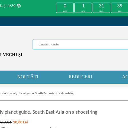
0
1
31
39
% ȘI 35%!📚
zile
ore
min
sec
 VECHI ŞI
NOUTĂȚI
REDUCERI
AC
torie
»
Lonely planet guide. South East Asia on a shoestring
y planet guide. South East Asia on a shoestring
32,00Lei
20,80
Lei