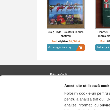
Craig Doyle - Calatorii in orice
I. Ionescu
anotimp
marcajelo
Pret:
40,00Lei
26,00
Lei
Pret:
27
Adaugă în coș
Adaugă 
Printre Carti
Carți la reducere
Acest site utilizează cook
Arhivă carți
Autori
Folosim cookie-uri pentru a 
Edituri
Colecții
pentru a analiza traficul. 
Cele mai căutate cărți
analize informații cu privir
Blog Printre Carti
Cărţi sub 5 lei