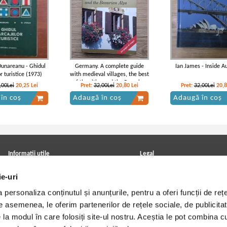
 Dunareanu - Ghidul
Germany. A complete guide
Ian James - Inside Au
r turistice (1973)
with medieval villages, the best
of the cities and the Bavarian
,00Lei
20,25
Lei
Pret:
32,00Lei
20,80
Lei
Pret:
32,00Lei
20,
Alps
în coș
Adaugă în coș
Adaugă în coș
Informatii utile
Legal
ANPC
Achizitii cărți
ie-uri
Achizitii viniluri, casete, CD/DVD
Soluționarea online a litigiilor
Contact
Politica de confidentialitate
personaliza conținutul și anunțurile, pentru a oferi funcții de rețe
Cum cumpar?
Termeni si conditii
Politica de livrare
Utilizare cookie-uri
De asemenea, le oferim partenerilor de rețele sociale, de publicitat
Retur comenzi
e la modul în care folosiți site-ul nostru. Aceștia le pot combina c
Angajari - Cariere