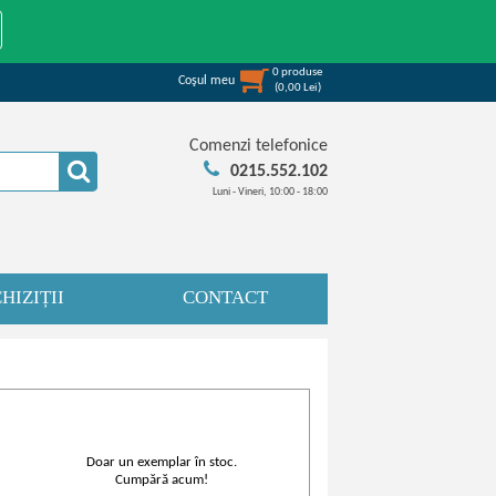
0
produse
Coşul meu
(
0,00
Lei
)
Comenzi telefonice
0215.552.102
Luni - Vineri, 10:00 - 18:00
HIZIȚII
CONTACT
Doar un exemplar în stoc.
Cumpără acum!