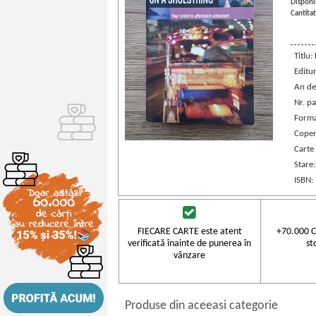
Disponib
Cantitat
Titlu:
Editu
An de
Nr. pa
Forma
Coper
Carte 
Stare
ISBN:
FIECARE CARTE este atent
+70.000 C
verificată înainte de punerea în
st
vânzare
Produse din aceeasi categorie