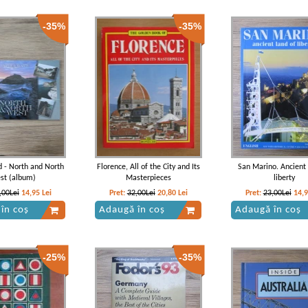
-35%
-35%
 - North and North
Florence, All of the City and Its
San Marino. Ancient 
st (album)
Masterpieces
liberty
,00Lei
14,95
Lei
Pret:
32,00Lei
20,80
Lei
Pret:
23,00Lei
14,
în coș
Adaugă în coș
Adaugă în coș
-25%
-35%