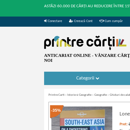
ASTĂZI 60.000 DE CĂRȚI AU REDUCERE ÎNTRE 15
Conectare
Creează Cont
Cum cumpăr
ANTICARIAT ONLINE - VÂNZARE CĂRŢI
NOI
Categorii
Printre Carti
»
Istorie si Geografie
»
Geografie
»
Ghiduri de cala
-35%
Lonel
Pret: