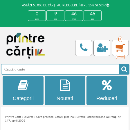
ASTĂZI 60.000 DE CĂRȚI AU REDUCERE ÎNTRE 15% ȘI 60%!📚
0
9
46
45
zile
ore
min
sec
0
0,00
Lei
Categorii
Noutati
Reduceri
Printre Carti
»
Diverse
»
Carti practice. Casa si gradina
»
British Patchwork and Quilting, nr.
147, april 2006