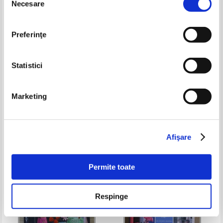
Necesare
consimțământului
Preferinţe
Statistici
Marketing
Aranzazu Garcia - Kitchens and
Vechi taine gospodaresti. Sfaturi
Bathrooms
de odinioara pentru viata
cotidiana de astazi (Reader's
Pret:
51,00Lei
20,40
Lei
Pret:
32,00
Lei
Digest)
Adaugă în coș
Adaugă în coș
Afişare
-60%
Permite toate
Respinge