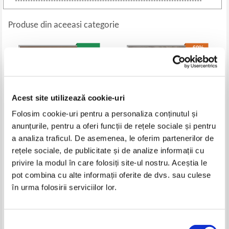
Produse din aceeasi categorie
-60%
Acest site utilizează cookie-uri
Folosim cookie-uri pentru a personaliza conținutul și
anunțurile, pentru a oferi funcții de rețele sociale și pentru
a analiza traficul. De asemenea, le oferim partenerilor de
rețele sociale, de publicitate și de analize informații cu
Pierre Dukan - Retetele Dukan
Karen Coetzee - The completre
privire la modul în care folosiți site-ul nostru. Aceștia le
book of soft furnishings
pot combina cu alte informații oferite de dvs. sau culese
Pret:
24,00
Lei
Pret:
63,00Lei
25,20
Lei
în urma folosirii serviciilor lor.
Adaugă în coș
Adaugă în coș
-60%
Selecția