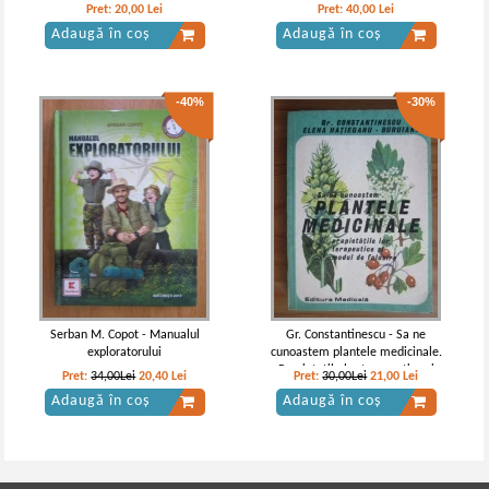
Pret:
20,00
Lei
Pret:
40,00
Lei
Adaugă în coș
Adaugă în coș
-40%
-30%
Serban M. Copot - Manualul
Gr. Constantinescu - Sa ne
exploratorului
cunoastem plantele medicinale.
Propietatile lor terapeutice si
Pret:
34,00Lei
20,40
Lei
Pret:
30,00Lei
21,00
Lei
modul de folosire
Adaugă în coș
Adaugă în coș