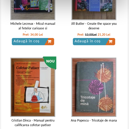
Michele Lecreux - Micul manual
Jill Butler - Create the space you
al fetelor curioase si
deserve
descurcarete
Pret:
34,00
Lei
Pret:
53,00Lei
21,20
Lei
Adaugă în coș
Adaugă în coș
Cristian Dinca - Manual pentru
Ana Popescu - Tricotaje de mana
calificarea cofetar-patiser