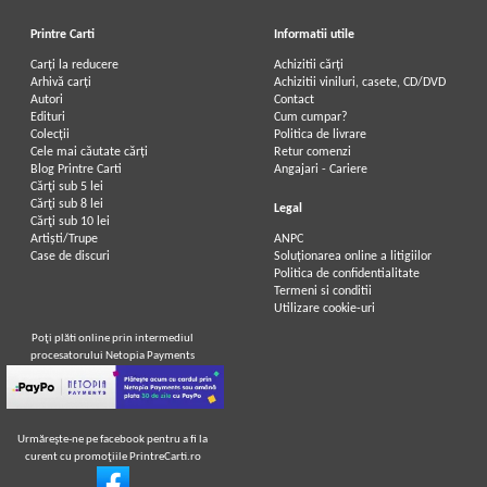
Printre Carti
Informatii utile
Carți la reducere
Achizitii cărți
Arhivă carți
Achizitii viniluri, casete, CD/DVD
Autori
Contact
Edituri
Cum cumpar?
Colecții
Politica de livrare
Cele mai căutate cărți
Retur comenzi
Blog Printre Carti
Angajari - Cariere
Cărţi sub 5 lei
Cărţi sub 8 lei
Legal
Cărţi sub 10 lei
Artiști/Trupe
ANPC
Case de discuri
Soluționarea online a litigiilor
Politica de confidentialitate
Termeni si conditii
Utilizare cookie-uri
Poţi plăti online prin intermediul
procesatorului Netopia Payments
Urmăreşte-ne pe facebook pentru a fi la
curent cu promoţiile PrintreCarti.ro