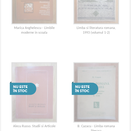
Marica Anghelescu - Limbile
Limba si literatura romana,
moderne in scoala
1993 (volumul 1-2)
Alecu Russo. Studii si Articole
B. Cazacu - Limba romana