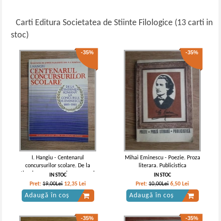
Carti Editura Societatea de Stiinte Filologice (13 carti in
stoc)
-35%
-35%
I. Hangiu - Centenarul
Mihai Eminescu - Poezie. Proza
concursurilor scolare. De la
literara. Publicistica
tinerimea romana la concursul
IN STOC
IN STOC
M. Eminescu, 1885-1985
Pret:
19,00Lei
12,35
Lei
Pret:
10,00Lei
6,50
Lei
Adaugă în coș
Adaugă în coș
-35%
-35%