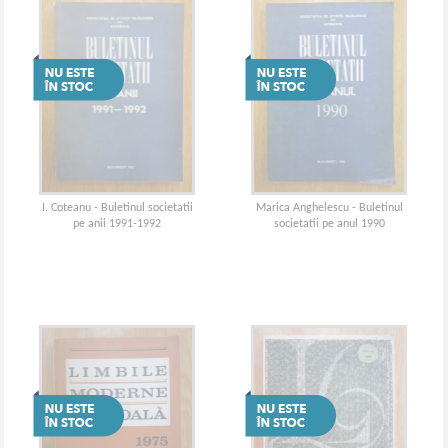
I. Coteanu - Buletinul societatii
Marica Anghelescu - Buletinul
pe anii 1991-1992
societatii pe anul 1990