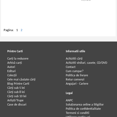
literara
Pagina:
1
2
Printre Carti
Informatii utile
Carți la reducere
Achizitii cărți
Arhivă carți
Achizitii viniluri, casete, CD/DVD
Autori
Contact
Edituri
Cum cumpar?
Colecții
Politica de livrare
Cele mai căutate cărți
Retur comenzi
Blog Printre Carti
Angajari - Cariere
Cărţi sub 5 lei
Cărţi sub 8 lei
Legal
Cărţi sub 10 lei
Artiști/Trupe
ANPC
Case de discuri
Soluționarea online a litigiilor
Politica de confidentialitate
Termeni si conditii