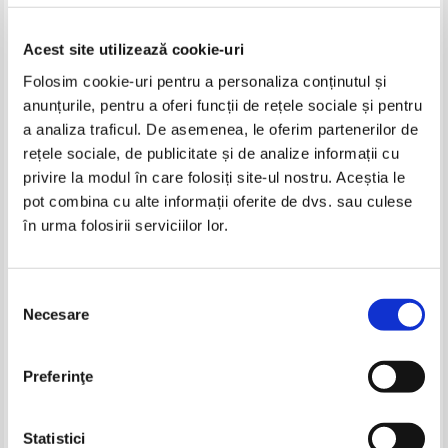
Acest site utilizează cookie-uri
Folosim cookie-uri pentru a personaliza conținutul și
anunțurile, pentru a oferi funcții de rețele sociale și pentru
a analiza traficul. De asemenea, le oferim partenerilor de
rețele sociale, de publicitate și de analize informații cu
privire la modul în care folosiți site-ul nostru. Aceștia le
pot combina cu alte informații oferite de dvs. sau culese
Limba si literatura romana,
Limba si literatura, 1972
în urma folosirii serviciilor lor.
1994 (volumul 3 si 4)
(volumul 2)
IN STOC
IN STOC
Pret:
16,00Lei
10,40
Lei
Pret:
16,00Lei
10,40
Lei
Adaugă în coș
Adaugă în coș
Selecția
Necesare
consimțământului
-35%
Preferinţe
Statistici