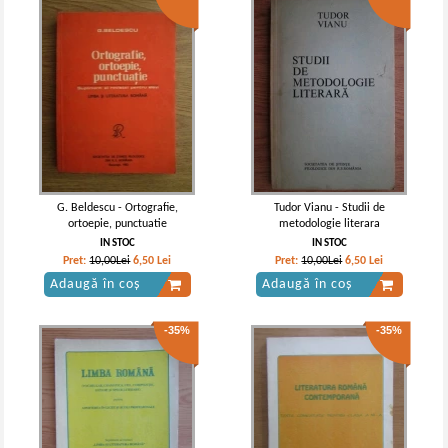
G. Beldescu - Ortografie,
Tudor Vianu - Studii de
ortoepie, punctuatie
metodologie literara
IN STOC
IN STOC
Pret:
10,00Lei
6,50
Lei
Pret:
10,00Lei
6,50
Lei
Adaugă în coș
Adaugă în coș
-35%
-35%