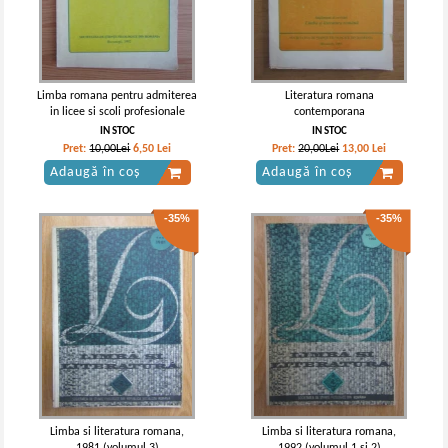
Limba romana pentru admiterea
Literatura romana
in licee si scoli profesionale
contemporana
IN STOC
IN STOC
Pret:
10,00Lei
6,50
Lei
Pret:
20,00Lei
13,00
Lei
Adaugă în coș
Adaugă în coș
-35%
-35%
Limba si literatura romana,
Limba si literatura romana,