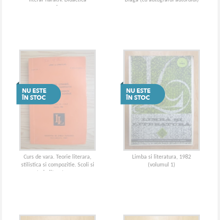
literar narativ. Didactica
Blaga (cu autograful autorului)
moderna
Curs de vara. Teorie literara,
Limba si literatura, 1982
stilistica si compozitie. Scoli si
(volumul 1)
curente in literatura romana