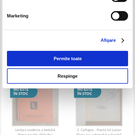
Marketing
Limba si literatura, 1972
Sinteze si comentarii pentru
(volumul 3)
bacalaureat
Afişare
IN STOC
Pret:
16,00Lei
10,40
Lei
Adaugă în coș
Permite toate
Respinge
Lectura moderna a textului
Z. Carlugea - Poezia lui Lucian