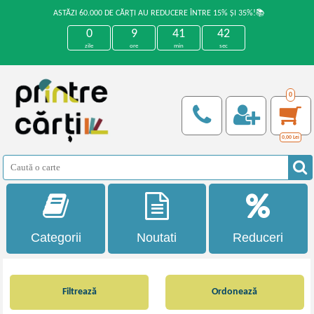
ASTĂZI 60.000 DE CĂRȚI AU REDUCERE ÎNTRE 15% ȘI 35%!📚
0
9
41
41
zile
ore
min
sec
0
0,00
Lei
Categorii
Noutati
Reduceri
Filtrează
Ordonează