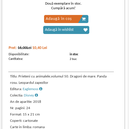
Două exemplare în stoc.
Cumpără acum!
Adaugă în coș
Adaugă în wishlist
Pret:
16,00Lei
10,40
Lei
Disponibilitate:
in stoc
Cantitatea:
2 buc
Titlu: Prieteni cu animalele,volumul 50. Dragoni de mare. Panda
rosu. Leopardul zapezilor
Editura:
Eaglemoss
Colectia:
Disney
An de aparitie: 2018
Nr. pagini: 24
Format: 15 x 21 cm
Coperti: cartonate
Carte in limba: romana