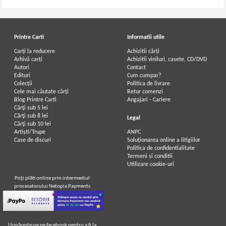
Printre Carti
Informatii utile
Carți la reducere
Achizitii cărți
Arhivă carți
Achizitii viniluri, casete, CD/DVD
Autori
Contact
Edituri
Cum cumpar?
Colecții
Politica de livrare
Cele mai căutate cărți
Retur comenzi
Blog Printre Carti
Angajari - Cariere
Cărţi sub 5 lei
Cărţi sub 8 lei
Legal
Cărţi sub 10 lei
Artiști/Trupe
ANPC
Case de discuri
Soluționarea online a litigiilor
Politica de confidentialitate
Termeni si conditii
Utilizare cookie-uri
Poţi plăti online prin intermediul
procesatorului Netopia Payments
Urmăreşte-ne pe facebook pentru a fi la