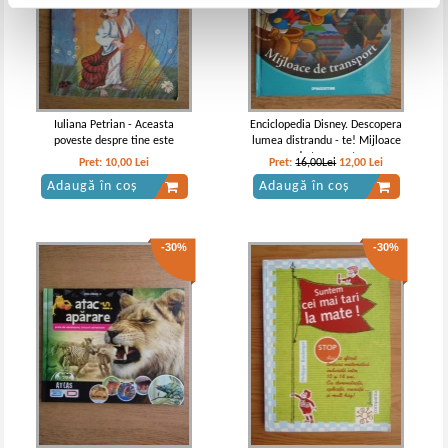
Iuliana Petrian - Aceasta
Enciclopedia Disney. Descopera
poveste despre tine este
lumea distrandu - te! Mijloace
de transport
Pret:
10,00
Lei
Pret:
16,00Lei
12,00
Lei
Adaugă în coș
Adaugă în coș
-30%
-30%