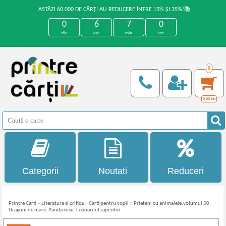
ASTĂZI 60.000 DE CĂRȚI AU REDUCERE ÎNTRE 15% ȘI 35%!📚
0
6
7
0
zile
ore
min
sec
0
0,00
Lei
Categorii
Noutati
Reduceri
Printre Carti
»
Literatura si critica
»
Carti pentru copii
»
Prieteni cu animalele,volumul 50.
Dragoni de mare. Panda rosu. Leopardul zapezilor