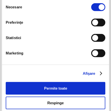
Selecția
-30%
-35%
Necesare
consimțământului
Preferinţe
Statistici
Marketing
Clopotica
Pierdomenico Baccalario - Top
50 de aventuri pe care nu
trebuie sa le ratezi pana la 13
Pret:
13,00Lei
9,10
Lei
Pret:
19,00Lei
12,35
Lei
ani
Afişare
Adaugă în coș
Adaugă în coș
Permite toate
-25%
Respinge