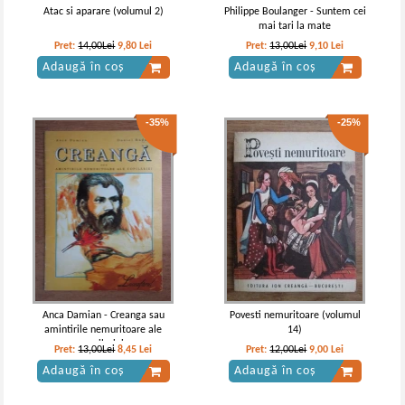
Atac si aparare (volumul 2)
Philippe Boulanger - Suntem cei
mai tari la mate
Pret:
14,00Lei
9,80
Lei
Pret:
13,00Lei
9,10
Lei
Adaugă în coș
Adaugă în coș
-35%
-25%
Anca Damian - Creanga sau
Povesti nemuritoare (volumul
amintirile nemuritoare ale
14)
copilariei
Pret:
13,00Lei
8,45
Lei
Pret:
12,00Lei
9,00
Lei
Adaugă în coș
Adaugă în coș