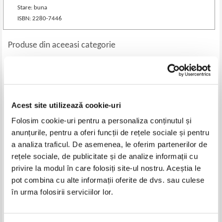
Stare: buna
ISBN: 2280-7446
Produse din aceeasi categorie
-30%
-35%
Acest site utilizează cookie-uri
Folosim cookie-uri pentru a personaliza conținutul și
anunțurile, pentru a oferi funcții de rețele sociale și pentru
a analiza traficul. De asemenea, le oferim partenerilor de
rețele sociale, de publicitate și de analize informații cu
privire la modul în care folosiți site-ul nostru. Aceștia le
Prieteni cu animalele (volumul
Marius Maracinescu - Mici
pot combina cu alte informații oferite de dvs. sau culese
12)
poeme...cu probleme
în urma folosirii serviciilor lor.
Pret:
16,00Lei
11,20
Lei
Pret:
17,00Lei
11,05
Lei
Adaugă în coș
Adaugă în coș