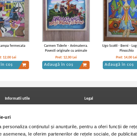
 lampa fermecata
Carmen Tiderle - Animaterra.
Ugo Scotti - Berni - Log
Povesti originale cu animale
Pinocchio
t:
12,00
Lei
Pret:
12,00
Lei
Pret:
14,00
Le
în coș
Adaugă în coș
Adaugă în coș
Informatii utile
Legal
ANPC
Achizitii cărți
Achizitii viniluri, casete, CD/DVD
Soluționarea online a litigiilor
ie-uri
Contact
Politica de confidentialitate
Cum cumpar?
Termeni si conditii
personaliza conținutul și anunțurile, pentru a oferi funcții de rețe
Politica de livrare
Utilizare cookie-uri
Retur comenzi
De asemenea, le oferim partenerilor de rețele sociale, de publicitat