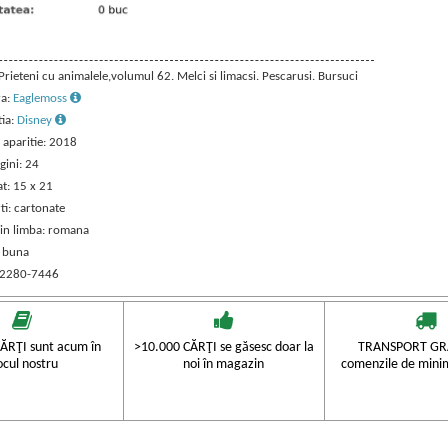
 Prieteni cu animalele,volumul 62. Melci si limacsi. Pescarusi. Bursuci
ra:
Eaglemoss
tia:
Disney
 aparitie: 2018
gini: 24
t: 15 x 21
ti: cartonate
 in limba: romana
: buna
 2280-7446
ĂRŢI sunt acum în
>10.000 CĂRŢI se găsesc doar la
TRANSPORT GRA
ocul nostru
noi în magazin
comenzile de mini