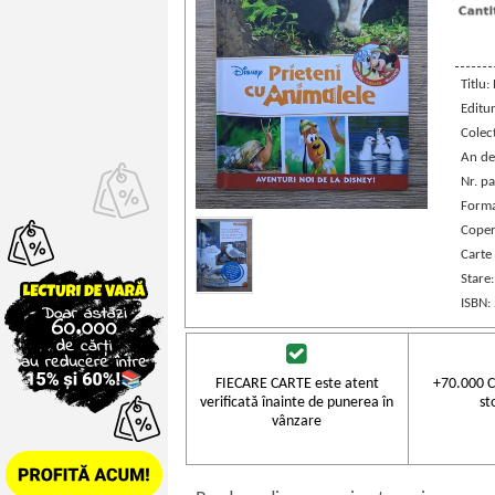
Titlu:
Editu
Colec
An de
Nr. pa
Forma
Coper
Carte
Stare
ISBN:
FIECARE CARTE este atent
+70.000 C
verificată înainte de punerea în
st
vânzare