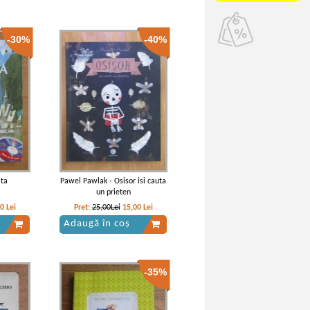
-30%
-40%
ata
Pawel Pawlak - Osisor isi cauta
un prieten
70
Lei
Pret:
25,00Lei
15,00
Lei
Adaugă în coș
-35%