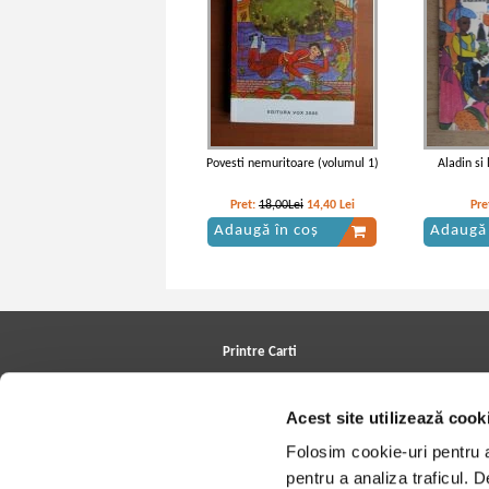
Povesti nemuritoare (volumul 1)
Aladin si
Pret:
18,00Lei
14,40
Lei
Pre
Adaugă în coș
Adaugă 
Printre Carti
Carți la reducere
Arhivă carți
Acest site utilizează cook
Autori
Edituri
Folosim cookie-uri pentru a 
Colecții
Cele mai căutate cărți
pentru a analiza traficul. 