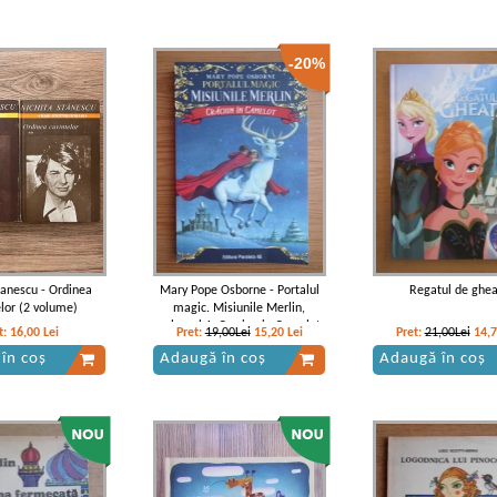
-20%
tanescu - Ordinea
Mary Pope Osborne - Portalul
Regatul de ghe
elor (2 volume)
magic. Misiunile Merlin,
volumul 1. Craciun in Camelot
t:
16,00
Lei
Pret:
19,00Lei
15,20
Lei
Pret:
21,00Lei
14,
în coș
Adaugă în coș
Adaugă în coș