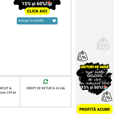
Adaugă în wishlist
TUIT la
DREPT DE RETUR în 14 zile
mum 199 lei