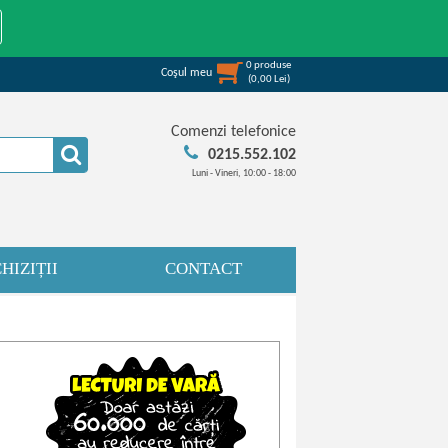
0
produse
Coşul meu
(
0,00
Lei
)
Comenzi telefonice
0215.552.102
Luni - Vineri, 10:00 - 18:00
HIZIȚII
CONTACT