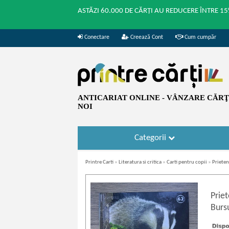
ASTĂZI 60.000 DE CĂRȚI AU REDUCERE ÎNTRE 15
Conectare
Creează Cont
Cum cumpăr
ANTICARIAT ONLINE - VÂNZARE CĂRŢI
NOI
Categorii
Printre Carti
»
Literatura si critica
»
Carti pentru copii
»
Prieten
Priet
Burs