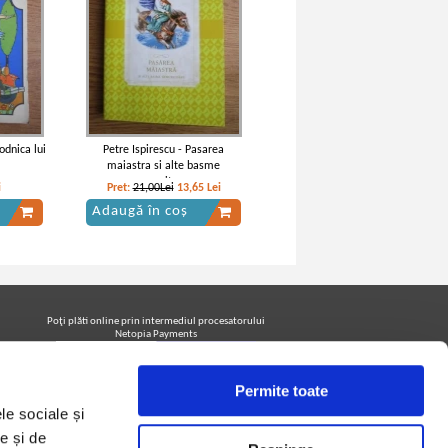
odnica lui
Petre Ispirescu - Pasarea
maiastra si alte basme
nemuritoare
i
Pret:
21,00Lei
13,65
Lei
Adaugă în coș
Poţi plăti online prin intermediul procesatorului
Netopia Payments
Permite toate
Urmăreşte-ne pe facebook pentru a fi la curent cu
le sociale și
promoţiile PrintreCarti.ro
e și de