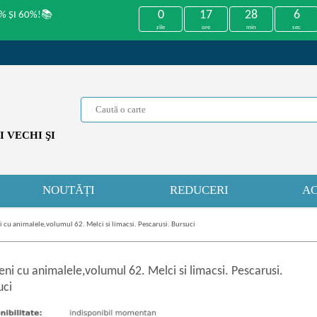
0
17
28
6
% ȘI 60%!📚
zile
ore
min
sec
 VECHI ŞI
NOUTĂȚI
REDUCERI
AC
i cu animalele,volumul 62. Melci si limacsi. Pescarusi. Bursuci
eni cu animalele,volumul 62. Melci si limacsi. Pescarusi.
uci