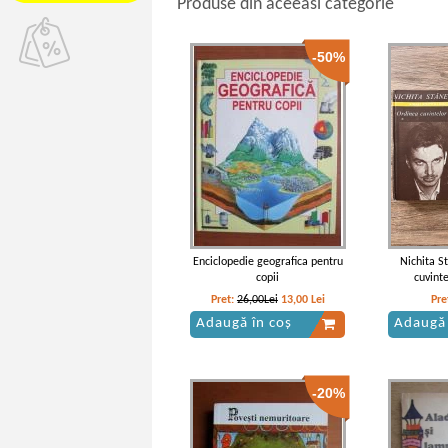
Produse din aceeasi categorie
-50%
Enciclopedie geografica pentru
Nichita S
copii
cuvint
Pret:
26,00Lei
13,00
Lei
Pre
Adaugă în coș
Adaugă 
-20%