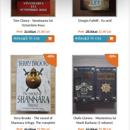
Tom Clancy - Vanatoarea lui
Giorgio Faletti - Eu ucid
Octombrie Rosu
Pret:
32,00Lei
25,60
Lei
Pret:
28,00Lei
22,40
Lei
Adaugă în coș
Adaugă în coș
-40%
-30%
Terry Brooks - The sword of
Chufo Llorens - Mostenirea lui
Shannara trilogy. The complete
Marti Barbany (2 volume)
three book series
Pret:
45,00Lei
27,00
Lei
Pret:
37,00Lei
25,90
Lei