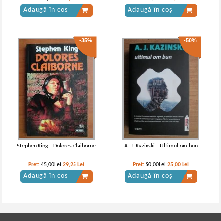
Adaugă în coș
Adaugă în coș
-35%
-50%
Stephen King - Dolores Claiborne
A. J. Kazinski - Ultimul om bun
Pret:
45,00Lei
29,25
Lei
Pret:
50,00Lei
25,00
Lei
Adaugă în coș
Adaugă în coș