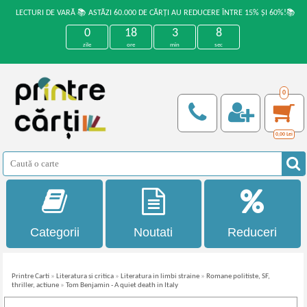
LECTURI DE VARĂ 📚 ASTĂZI 60.000 DE CĂRȚI AU REDUCERE ÎNTRE 15% ȘI 60%!📚
0
18
3
8
zile
ore
min
sec
0
0,00
Lei
Categorii
Noutati
Reduceri
Printre Carti
»
Literatura si critica
»
Literatura in limbi straine
»
Romane politiste, SF,
thriller, actiune
»
Tom Benjamin - A quiet death in Italy