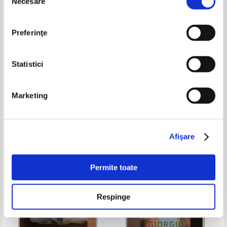
Necesare
consimțământului
Preferinţe
Statistici
James Patterson - 4 Iulie
Wilbur Smith - Saga familiei
Marketing
Courtney, volumul 8. Vremea
mortii
Pret:
32,00Lei
22,40
Lei
Pret:
48,00Lei
33,60
Lei
Adaugă în coș
Adaugă în coș
Afişare
-20%
-20%
Permite toate
Respinge