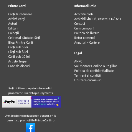
Printre Carti
Informatii utile
Carți la reducere
Achizitii cărți
Arhivă carți
Achizitii viniluri, casete, CD/DVD
Autori
Contact
Edituri
Cum cumpar?
Colecții
Politica de livrare
Cele mai căutate cărți
Retur comenzi
Blog Printre Carti
Angajari - Cariere
Cărţi sub 5 lei
Cărţi sub 8 lei
Legal
Cărţi sub 10 lei
Artiști/Trupe
ANPC
Case de discuri
Soluționarea online a litigiilor
Politica de confidentialitate
Termeni si conditii
Utilizare cookie-uri
Poţi plăti online prin intermediul
procesatorului Netopia Payments
Urmăreşte-ne pe facebook pentru a fi la
curent cu promoţiile PrintreCarti.ro