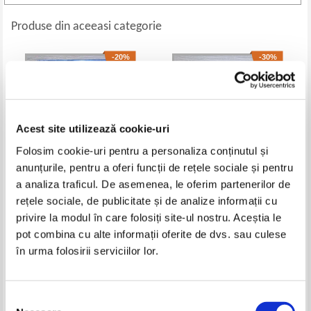
Produse din aceeasi categorie
-20%
-30%
Acest site utilizează cookie-uri
Folosim cookie-uri pentru a personaliza conținutul și
anunțurile, pentru a oferi funcții de rețele sociale și pentru
a analiza traficul. De asemenea, le oferim partenerilor de
rețele sociale, de publicitate și de analize informații cu
Sue Grafton - L is for Lawless
Brynne Weaver - Seasons of
privire la modul în care folosiți site-ul nostru. Aceștia le
carnage, volumul 1. Tourist
season
Pret:
30,00Lei
24,00
Lei
Pret:
45,00Lei
31,50
Lei
pot combina cu alte informații oferite de dvs. sau culese
Adaugă în coș
Adaugă în coș
în urma folosirii serviciilor lor.
-30%
-30%
Selecția