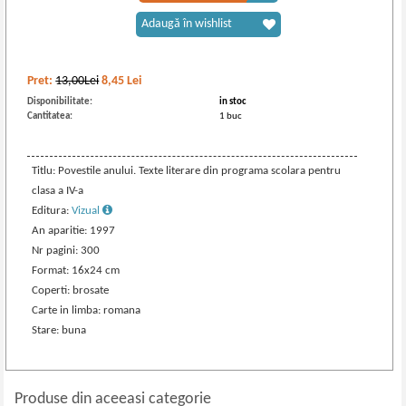
Adaugă în wishlist
Pret:
13,00Lei
8,45
Lei
Disponibilitate:
in stoc
Cantitatea:
1 buc
Titlu: Povestile anului. Texte literare din programa scolara pentru
clasa a IV-a
Editura:
Vizual
An aparitie: 1997
Nr pagini: 300
Format: 16x24 cm
Coperti: brosate
Carte in limba: romana
Stare: buna
Produse din aceeasi categorie