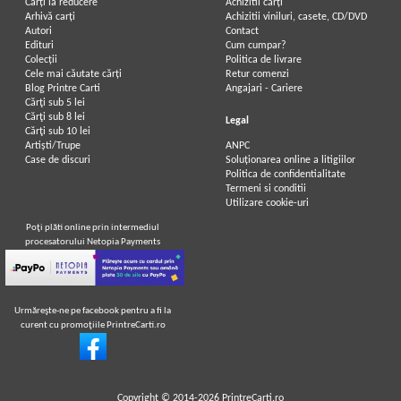
Carți la reducere
Achizitii cărți
Arhivă carți
Achizitii viniluri, casete, CD/DVD
Autori
Contact
Edituri
Cum cumpar?
Colecții
Politica de livrare
Cele mai căutate cărți
Retur comenzi
Blog Printre Carti
Angajari - Cariere
Cărţi sub 5 lei
Cărţi sub 8 lei
Legal
Cărţi sub 10 lei
Artiști/Trupe
ANPC
Case de discuri
Soluționarea online a litigiilor
Politica de confidentialitate
Termeni si conditii
Utilizare cookie-uri
Poţi plăti online prin intermediul
procesatorului Netopia Payments
Urmăreşte-ne pe facebook pentru a fi la
curent cu promoţiile PrintreCarti.ro
Copyright © 2014-2026
PrintreCarti.ro