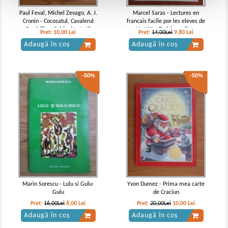
Paul Feval, Michel Zevago, A. J.
Marcel Saras - Lectures en
Cronin - Cocosatul, Cavalerul
francais facile por les eleves de
Pardaillan, Sabia dreptatii
Ve-VIIIe. Troisieme livre
Pret:
10,00
Lei
Pret:
14,00Lei
9,80
Lei
Adaugă în coș
Adaugă în coș
-50%
-50%
Marin Sorescu - Lulu si Gulu-
Yvon Dumez - Prima mea carte
Gulu
de Craciun
Pret:
16,00Lei
8,00
Lei
Pret:
20,00Lei
10,00
Lei
Adaugă în coș
Adaugă în coș