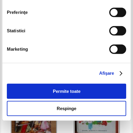
Preferinţe
Statistici
Joe Hackett - Just custard
Rudyard Kipling - Cartea junglei
Marketing
Pret:
17,00Lei
6,80
Lei
Pret:
16,00Lei
6,40
Lei
Adaugă în coș
Adaugă în coș
Afişare
-30%
Permite toate
Respinge