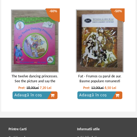
-60%
-50%
The twelve dancing princesses.
Fat - Frumos cu parul de aur.
See the picture and say the
Basme populare romanesti
word
Pret:
18,00Lei
7,20
Lei
Pret:
13,00Lei
6,50
Lei
Adaugă în coș
Adaugă în coș
Printre Carti
Informatii utile