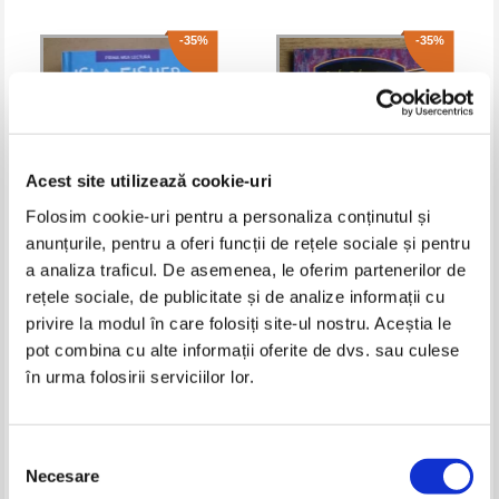
-35%
-35%
Acest site utilizează cookie-uri
Folosim cookie-uri pentru a personaliza conținutul și
anunțurile, pentru a oferi funcții de rețele sociale și pentru
a analiza traficul. De asemenea, le oferim partenerilor de
Isla Fisher - Marge si bebelusul-
Barbu Stefanescu Delavrancea -
rețele sociale, de publicitate și de analize informații cu
pirat
Neghinita
privire la modul în care folosiți site-ul nostru. Aceștia le
Pret:
14,00Lei
9,10
Lei
Pret:
11,00Lei
7,15
Lei
Adaugă în coș
Adaugă în coș
pot combina cu alte informații oferite de dvs. sau culese
în urma folosirii serviciilor lor.
-60%
-60%
Selecția
Necesare
consimțământului