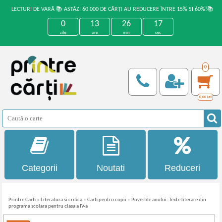
LECTURI DE VARĂ 📚 ASTĂZI 60.000 DE CĂRȚI AU REDUCERE ÎNTRE 15% ȘI 60%!📚
0
13
26
17
zile
ore
min
sec
0
0,00
Lei
Categorii
Noutati
Reduceri
Printre Carti
»
Literatura si critica
»
Carti pentru copii
»
Povestile anului. Texte literare din
programa scolara pentru clasa a IV-a