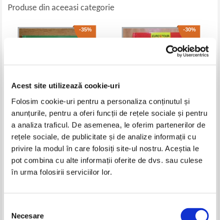
Produse din aceeasi categorie
-35%
-30%
Acest site utilizează cookie-uri
Folosim cookie-uri pentru a personaliza conținutul și
anunțurile, pentru a oferi funcții de rețele sociale și pentru
a analiza traficul. De asemenea, le oferim partenerilor de
Naci Keskin - Efes
Gert Streidt - Sans Souci
rețele sociale, de publicitate și de analize informații cu
Postdam Palaces and Gardens
privire la modul în care folosiți site-ul nostru. Aceștia le
Pret:
13,00Lei
8,45
Lei
Pret:
14,00Lei
9,80
Lei
pot combina cu alte informații oferite de dvs. sau culese
Adaugă în coș
Adaugă în coș
în urma folosirii serviciilor lor.
-20%
-20%
Selecția
Necesare
consimțământului