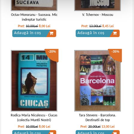
Octav Monoranu - Suceava. Mic
V. Tchernov - Moscou
indreptar turistic
Pret:
10,00Lei
8,00
Lei
Pret:
13,00Lei
8,45
Lei
Adaugă în coș
Adaugă în coș
-20%
-35%
Rodica Maria Niculescu - Ciucas
Tara Stevens - Barcelona.
(colectia Muntii Nostri)
Destinatii de top
Pret:
10,00Lei
8,00
Lei
Pret:
20,00Lei
13,00
Lei
Adaugă în coș
Adaugă în coș