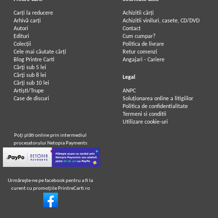
Carți la reducere
Achizitii cărți
Arhivă carți
Achizitii viniluri, casete, CD/DVD
Autori
Contact
Edituri
Cum cumpar?
Colecții
Politica de livrare
Cele mai căutate cărți
Retur comenzi
Blog Printre Carti
Angajari - Cariere
Cărţi sub 5 lei
Cărţi sub 8 lei
Legal
Cărţi sub 10 lei
Artiști/Trupe
ANPC
Case de discuri
Soluționarea online a litigiilor
Politica de confidentialitate
Termeni si conditii
Utilizare cookie-uri
Poţi plăti online prin intermediul
procesatorului Netopia Payments
Urmăreşte-ne pe facebook pentru a fi la
curent cu promoţiile PrintreCarti.ro