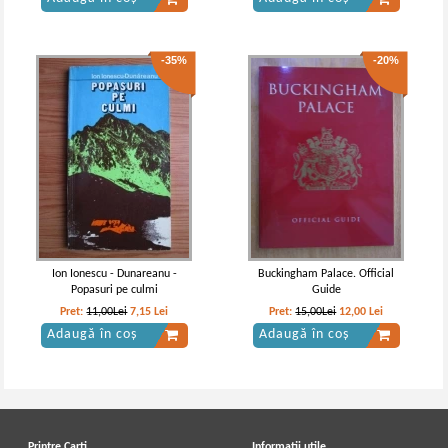
-35%
-20%
Ion Ionescu - Dunareanu -
Buckingham Palace. Official
Popasuri pe culmi
Guide
Pret:
11,00Lei
7,15
Lei
Pret:
15,00Lei
12,00
Lei
Adaugă în coș
Adaugă în coș
Printre Carti
Informatii utile