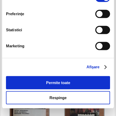
Preferinţe
Statistici
Silvia Colfescu - Paris
Key Guide. Spania
Marketing
Pret:
10,00Lei
8,00
Lei
Pret:
16,00Lei
12,80
Lei
Adaugă în coș
Adaugă în coș
Afişare
-20%
-35%
Permite toate
Respinge