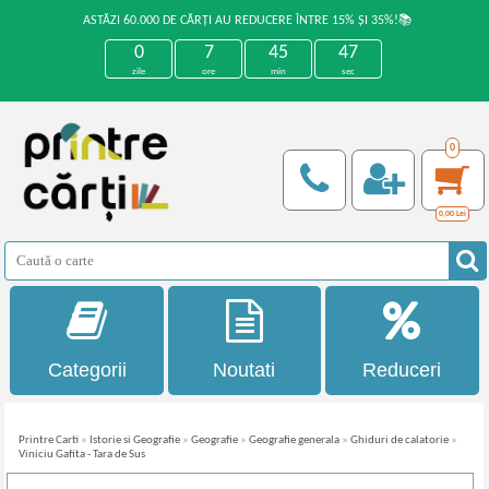
ASTĂZI 60.000 DE CĂRȚI AU REDUCERE ÎNTRE 15% ȘI 35%!📚
0
7
45
47
zile
ore
min
sec
0
0,00
Lei
Categorii
Noutati
Reduceri
Printre Carti
»
Istorie si Geografie
»
Geografie
»
Geografie generala
»
Ghiduri de calatorie
»
Viniciu Gafita - Tara de Sus