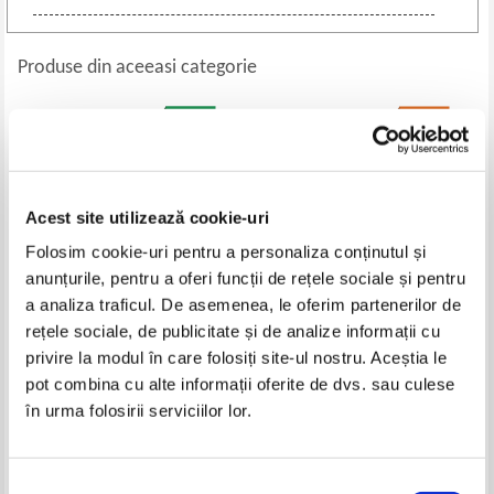
Produse din aceeasi categorie
-35%
Acest site utilizează cookie-uri
Folosim cookie-uri pentru a personaliza conținutul și
anunțurile, pentru a oferi funcții de rețele sociale și pentru
a analiza traficul. De asemenea, le oferim partenerilor de
rețele sociale, de publicitate și de analize informații cu
Ecaterina Tomida - Carte de
Paul Boyer - Exposed. College
privire la modul în care folosiți site-ul nostru. Aceștia le
lenjerie
rankings
pot combina cu alte informații oferite de dvs. sau culese
Pret:
29,00
Lei
Pret:
35,00Lei
22,75
Lei
în urma folosirii serviciilor lor.
Adaugă în coș
Adaugă în coș
Selecția
-60%
-35%