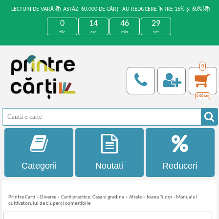
LECTURI DE VARĂ 📚 ASTĂZI 60.000 DE CĂRȚI AU REDUCERE ÎNTRE 15% ȘI 60%!📚
0
14
46
29
zile
ore
min
sec
0
0,00
Lei
Categorii
Noutati
Reduceri
Printre Carti
»
Diverse
»
Carti practice. Casa si gradina
»
Altele
»
Ioana Tudor - Manualul
cultivatorului de ciuperci comestibile