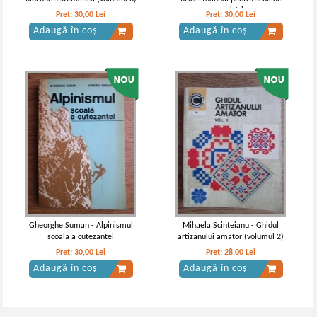
maistri
Pret:
30,00
Lei
Pret:
30,00
Lei
Adaugă în coș
Adaugă în coș
Gheorghe Suman - Alpinismul
Mihaela Scinteianu - Ghidul
scoala a cutezantei
artizanului amator (volumul 2)
Pret:
30,00
Lei
Pret:
28,00
Lei
Adaugă în coș
Adaugă în coș