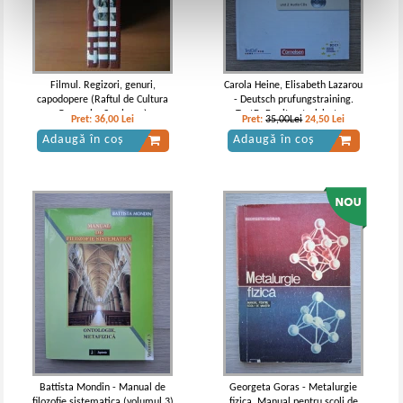
Filmul. Regizori, genuri,
Carola Heine, Elisabeth Lazarou
capodopere (Raftul de Cultura
- Deutsch prufungstraining.
Generala, 3 volume)
TestDaF mit autorisiertem
Pret:
36,00
Lei
Pret:
35,00Lei
24,50
Lei
modelltest und 2 audio-CDs
Adaugă în coș
Adaugă în coș
Battista Mondin - Manual de
Georgeta Goras - Metalurgie
filozofie sistematica (volumul 3)
fizica. Manual pentru scoli de