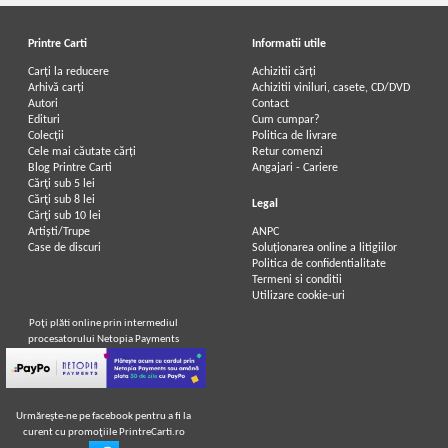
Printre Carti
Informatii utile
Carți la reducere
Achizitii cărți
Arhivă carți
Achizitii viniluri, casete, CD/DVD
Autori
Contact
Edituri
Cum cumpar?
Colecții
Politica de livrare
Cele mai căutate cărți
Retur comenzi
Blog Printre Carti
Angajari - Cariere
Cărţi sub 5 lei
Cărţi sub 8 lei
Legal
Cărţi sub 10 lei
Artiști/Trupe
ANPC
Case de discuri
Soluționarea online a litigiilor
Politica de confidentialitate
Termeni si conditii
Utilizare cookie-uri
Poţi plăti online prin intermediul
procesatorului Netopia Payments
Urmăreşte-ne pe facebook pentru a fi la
curent cu promoţiile PrintreCarti.ro