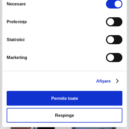
Necesare
consimțământului
Preferinţe
Statistici
Marketing
European electricity. Flashback
Charles Panati - Cartea
on a momentous era. Spotlight
inceputurilor
on an exciting future
Pret:
70,00Lei
28,00
Lei
Pret:
43,00Lei
27,95
Lei
Adaugă în coș
Adaugă în coș
Afişare
-30%
Permite toate
Respinge