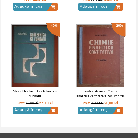
Adaugă în coș
Adaugă în coș
-40%
-20%
Maior Nicolae - Geotehnica si
Candin Liteanu - Chimie
fundatii
analitica cantitativa. Volumetria
Pret:
45,00Lei
27,00
Lei
Pret:
25,00Lei
20,00
Lei
Adaugă în coș
Adaugă în coș