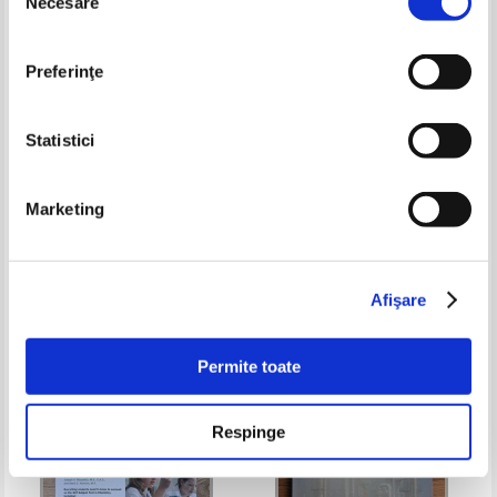
Necesare
consimțământului
Preferinţe
Statistici
Elena Golisteanu - Chimie
Sharon Weiner Green - Barron's
Marketing
anorganica
New SAT (28th edition)
Pret:
30,00
Lei
Pret:
80,00Lei
32,00
Lei
Adaugă în coș
Adaugă în coș
Afişare
-60%
-60%
Permite toate
Respinge