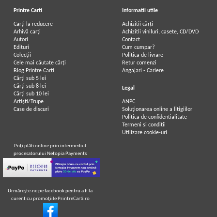
Printre Carti
Informatii utile
Carți la reducere
Achizitii cărți
Arhivă carți
Achizitii viniluri, casete, CD/DVD
Autori
Contact
Edituri
Cum cumpar?
Colecții
Politica de livrare
Cele mai căutate cărți
Retur comenzi
Blog Printre Carti
Angajari - Cariere
Cărţi sub 5 lei
Cărţi sub 8 lei
Legal
Cărţi sub 10 lei
Artiști/Trupe
ANPC
Case de discuri
Soluționarea online a litigiilor
Politica de confidentialitate
Termeni si conditii
Utilizare cookie-uri
Poţi plăti online prin intermediul
procesatorului Netopia Payments
Urmăreşte-ne pe facebook pentru a fi la
curent cu promoţiile PrintreCarti.ro