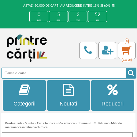
ASTĂZI 60.000 DE CĂRȚI AU REDUCERE ÎNTRE 15% ȘI 60%!📚
0
5
3
51
zile
ore
min
sec
0
0,00
Lei
Categorii
Noutati
Reduceri
Printre Carti
»
Stiinte
»
Carte tehnica
»
Matematica
»
Chimie
»
L. M. Batuner - Metode
matematice in tehnica chimica