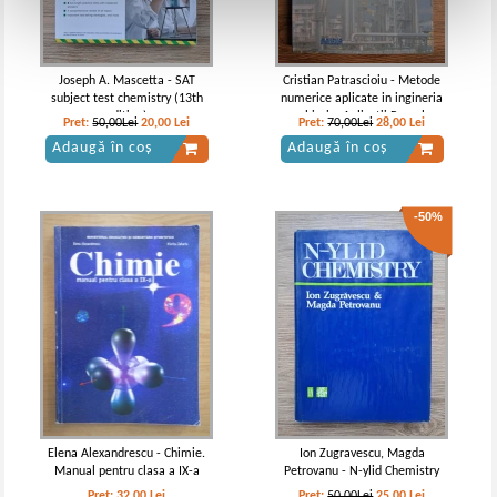
Joseph A. Mascetta - SAT
Cristian Patrascioiu - Metode
subject test chemistry (13th
numerice aplicate in ingineria
edition)
chimie. Aplicatii Pascal
Pret:
50,00Lei
20,00
Lei
Pret:
70,00Lei
28,00
Lei
Adaugă în coș
Adaugă în coș
-50%
Elena Alexandrescu - Chimie.
Ion Zugravescu, Magda
Manual pentru clasa a IX-a
Petrovanu - N-ylid Chemistry
Pret:
32,00
Lei
Pret:
50,00Lei
25,00
Lei