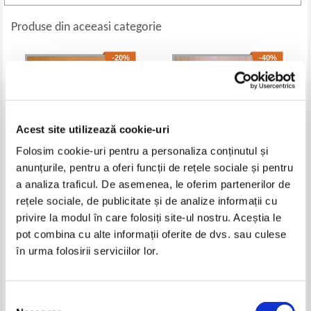
Produse din aceeasi categorie
-20%
-40%
Acest site utilizează cookie-uri
Folosim cookie-uri pentru a personaliza conținutul și
anunțurile, pentru a oferi funcții de rețele sociale și pentru
a analiza traficul. De asemenea, le oferim partenerilor de
rețele sociale, de publicitate și de analize informații cu
C.Macarovici - Chimie
Mircea Cruceanu - Site
privire la modul în care folosiți site-ul nostru. Aceștia le
anorganica
moleculare zeolitice
Pret:
29,00Lei
23,20
Lei
Pret:
41,00Lei
24,60
Lei
pot combina cu alte informații oferite de dvs. sau culese
Adaugă în coș
Adaugă în coș
în urma folosirii serviciilor lor.
-60%
Selecția