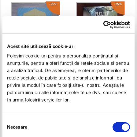
-25%
-25%
Acest site utilizează cookie-uri
Folosim cookie-uri pentru a personaliza conținutul și
anunțurile, pentru a oferi funcții de rețele sociale și pentru
Rachel Lynn Solomon - Fata de
Julie Garwood - Flacarile iubirii
a analiza traficul. De asemenea, le oferim partenerilor de
la meteo
rețele sociale, de publicitate și de analize informații cu
Pret:
40,00Lei
30,00
Lei
Pret:
30,00Lei
22,50
Lei
privire la modul în care folosiți site-ul nostru. Aceștia le
Adaugă în coș
Adaugă în coș
pot combina cu alte informații oferite de dvs. sau culese
în urma folosirii serviciilor lor.
-25%
Selecția
Necesare
consimțământului