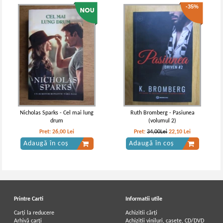
-35%
Nicholas Sparks - Cel mai lung
Ruth Bromberg - Pasiunea
drum
(volumul 2)
Pret:
26,00
Lei
Pret:
34,00Lei
22,10
Lei
Adaugă în coș
Adaugă în coș
Printre Carti
Informatii utile
Carți la reducere
Achizitii cărți
Arhivă carți
Achizitii viniluri, casete, CD/DVD