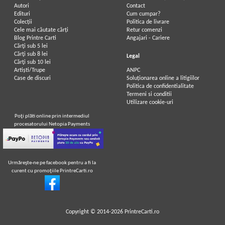
Autori
Contact
Edituri
Cum cumpar?
Colecții
Politica de livrare
Cele mai căutate cărți
Retur comenzi
Blog Printre Carti
Angajari - Cariere
Cărţi sub 5 lei
Cărţi sub 8 lei
Legal
Cărţi sub 10 lei
Artiști/Trupe
ANPC
Case de discuri
Soluționarea online a litigiilor
Politica de confidentialitate
Termeni si conditii
Utilizare cookie-uri
Poţi plăti online prin intermediul
procesatorului Netopia Payments
Urmăreşte-ne pe facebook pentru a fi la
curent cu promoţiile PrintreCarti.ro
Copyright © 2014-2026
PrintreCarti.ro