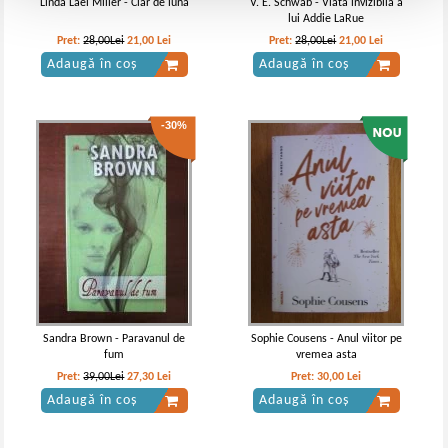
Linda Lael Miller - Clar de luna
V. E. Schwab - Viata invizibila a
lui Addie LaRue
Pret:
28,00Lei
21,00
Lei
Pret:
28,00Lei
21,00
Lei
Adaugă în coș
Adaugă în coș
-30%
Sandra Brown - Paravanul de
Sophie Cousens - Anul viitor pe
fum
vremea asta
Pret:
39,00Lei
27,30
Lei
Pret:
30,00
Lei
Adaugă în coș
Adaugă în coș