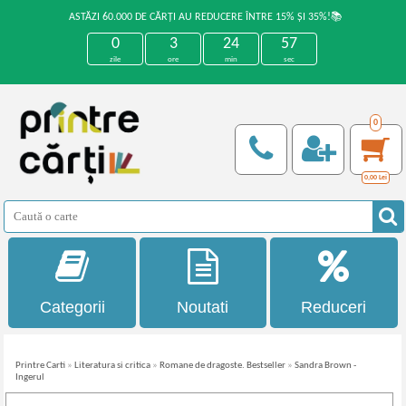
ASTĂZI 60.000 DE CĂRȚI AU REDUCERE ÎNTRE 15% ȘI 35%!📚
0
3
24
57
zile
ore
min
sec
0
0,00
Lei
Categorii
Noutati
Reduceri
Printre Carti
»
Literatura si critica
»
Romane de dragoste. Bestseller
»
Sandra Brown -
Ingerul