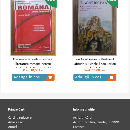
George Topirceanu - Balade vesele si
George Topirceanu - Balade vesele si
triste
triste
IN STOC
IN STOC
Pret:
10,00Lei
4,00
Lei
Pret:
10,00
Lei
Adaugă în coș
Adaugă în coș
Chiorean Gabriela - Limba si
Ion Agarbiceanu - Pustnicul
literatura romana pentru
Pafnutie si ucenicul sau Ilarion.
-35%
-60%
invingatori. Clasele III-IV
Sfantul
Pret:
10,00
Lei
Pret:
10,00
Lei
Adaugă în coș
Adaugă în coș
Printre Carti
Informatii utile
Carți la reducere
Achizitii cărți
Arhivă carți
Achizitii viniluri, casete, CD/DVD
Autori
Contact
George Topirceanu - Balade vesele si
George Topirceanu - Balade vesele si