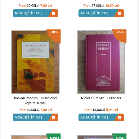
-60%
-35%
Pret:
10,00Lei
7,00
Lei
Pret:
27,00Lei
10,80
Lei
Adaugă în coș
Adaugă în coș
-30%
-35%
George Topirceanu - Balade vesele si
George Topirceanu - Balade vesele si
triste
triste
IN STOC
IN STOC
Pret:
10,00Lei
4,00
Lei
Pret:
10,00Lei
6,50
Lei
Adaugă în coș
Adaugă în coș
Rasvan Popescu - Niste ciori
Nicolae Breban - Francisca
vopsite-n rosu
-60%
Pret:
10,00Lei
7,00
Lei
Pret:
13,00Lei
8,45
Lei
Adaugă în coș
Adaugă în coș