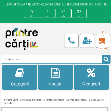
LECTURI DE VARĂ 📚 ASTĂZI 60.000 DE CĂRȚI AU REDUCERE ÎNTRE 15% ȘI 60%!📚
0
5
12
37
zile
ore
min
sec
0
0,00
Lei
Categorii
Noutati
Reduceri
Printre Carti
»
Literatura si critica
»
Literatura romana
»
George Topirceanu - Balade vesele
si triste