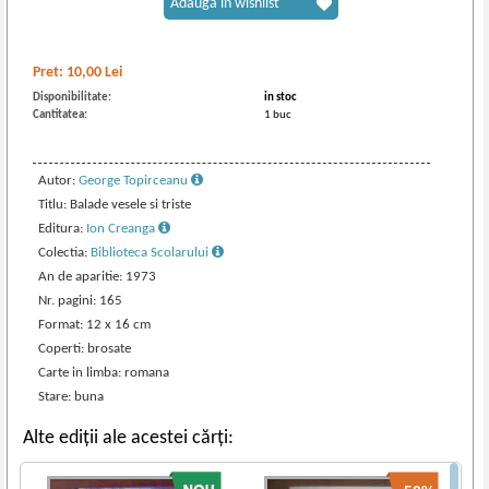
Adaugă în wishlist
Pret:
10,00
Lei
Disponibilitate:
in stoc
Cantitatea:
1 buc
Autor:
George Topirceanu
Titlu: Balade vesele si triste
Editura:
Ion Creanga
Colectia:
Biblioteca Scolarului
An de aparitie: 1973
Nr. pagini: 165
Format: 12 x 16 cm
Coperti: brosate
Carte in limba: romana
Stare: buna
Alte ediții ale acestei cărți: