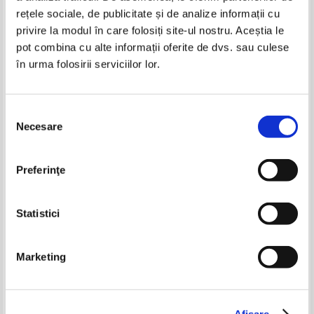
rețele sociale, de publicitate și de analize informații cu
privire la modul în care folosiți site-ul nostru. Aceștia le
pot combina cu alte informații oferite de dvs. sau culese
în urma folosirii serviciilor lor.
George Topirceanu - Balade vesele si
George Topirceanu - Balade vesele si
triste
triste
IN STOC
IN STOC
Pret:
8,00
Lei
Pret:
10,00Lei
7,00
Lei
Selecția
Adaugă în coș
Adaugă în coș
Necesare
consimțământului
Almanahul literar, 1979
Gabriel Liiceanu - Intalnire cu un
necunoscut
-60%
-60%
Preferinţe
Pret:
19,00Lei
9,50
Lei
Pret:
15,00Lei
10,50
Lei
Adaugă în coș
Adaugă în coș
Statistici
-35%
-60%
Marketing
George Topirceanu - Balade vesele si
George Topirceanu - Balade vesele si
Afişare