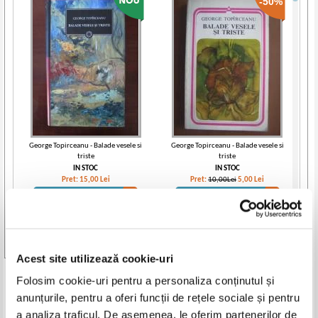
-50%
George Topirceanu - Balade vesele si
George Topirceanu - Balade vesele si
triste
triste
IN STOC
IN STOC
Pret:
15,00
Lei
Pret:
10,00Lei
5,00
Lei
Adaugă în coș
Adaugă în coș
-30%
Vezi toate edițiile »
Acest site utilizează cookie-uri
Produse din aceeasi categorie
Folosim cookie-uri pentru a personaliza conținutul și
anunțurile, pentru a oferi funcții de rețele sociale și pentru
-50%
-30%
a analiza traficul. De asemenea, le oferim partenerilor de