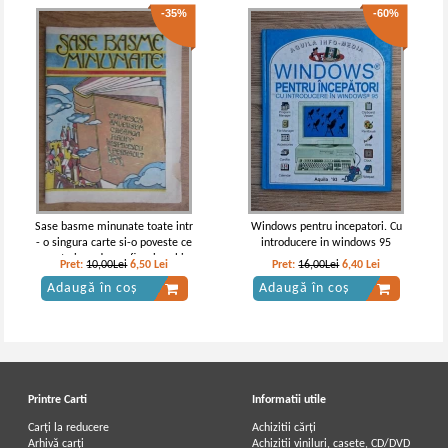
-35%
-60%
Sase basme minunate toate intr
Windows pentru incepatori. Cu
- o singura carte si-o poveste ce
introducere in windows 95
nu este inca dar va fi scrisa chiar
Pret:
10,00Lei
6,50
Lei
Pret:
16,00Lei
6,40
Lei
de voi, copii!
Adaugă în coș
Adaugă în coș
Printre Carti
Informatii utile
Carți la reducere
Achizitii cărți
Arhivă carți
Achizitii viniluri, casete, CD/DVD