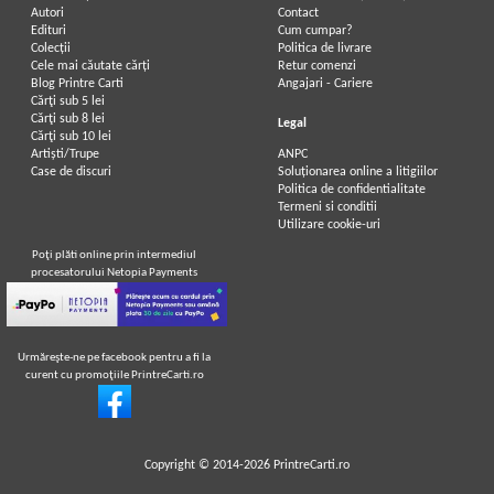
Autori
Contact
Edituri
Cum cumpar?
Colecții
Politica de livrare
Cele mai căutate cărți
Retur comenzi
Blog Printre Carti
Angajari - Cariere
Cărţi sub 5 lei
Cărţi sub 8 lei
Legal
Cărţi sub 10 lei
Artiști/Trupe
ANPC
Case de discuri
Soluționarea online a litigiilor
Politica de confidentialitate
Termeni si conditii
Utilizare cookie-uri
Poţi plăti online prin intermediul
procesatorului Netopia Payments
Urmăreşte-ne pe facebook pentru a fi la
curent cu promoţiile PrintreCarti.ro
Copyright © 2014-2026
PrintreCarti.ro