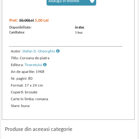
Adaugă în wishlist
Pret:
10,00Lei
5,00
Lei
Disponibilitate:
in stoc
Cantitatea:
1 buc
Autor:
Stefan D. Gheorghiu
Titlu: Coroana de piatra
Editura:
Tineretului
An de aparitie: 1968
Nr. pagini: 80
Format: 17 x 24 cm
Coperti: brosate
Carte in limba: romana
Stare: buna
Produse din aceeasi categorie