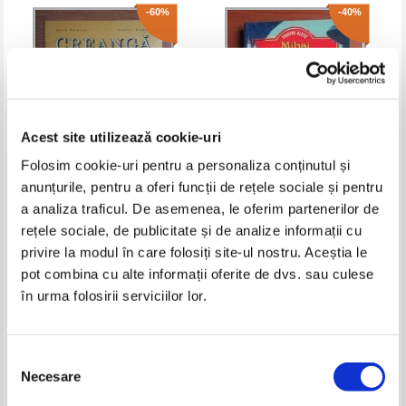
-60%
-40%
Acest site utilizează cookie-uri
Folosim cookie-uri pentru a personaliza conținutul și
anunțurile, pentru a oferi funcții de rețele sociale și pentru
Anca Damian - Creanga sau
Mihai Eminescu - Pagini alese
a analiza traficul. De asemenea, le oferim partenerilor de
amintirile nemuritoare ale
rețele sociale, de publicitate și de analize informații cu
copilariei
Pret:
13,00Lei
5,20
Lei
Pret:
10,00Lei
6,00
Lei
privire la modul în care folosiți site-ul nostru. Aceștia le
Adaugă în coș
Adaugă în coș
pot combina cu alte informații oferite de dvs. sau culese
în urma folosirii serviciilor lor.
-60%
-60%
Selecția
Necesare
consimțământului