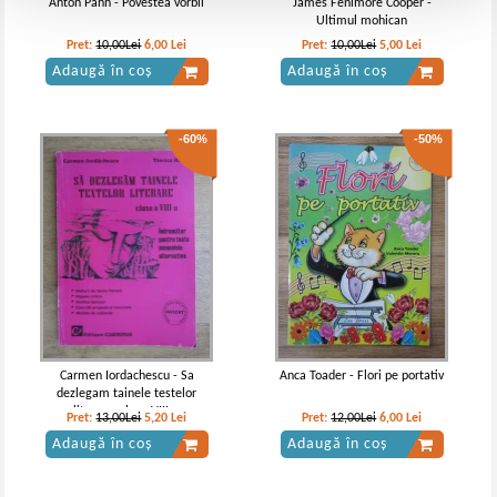
Anton Pann - Povestea vorbii
James Fenimore Cooper -
Ultimul mohican
Pret:
10,00Lei
6,00
Lei
Pret:
10,00Lei
5,00
Lei
Adaugă în coș
Adaugă în coș
-60%
-50%
Carmen Iordachescu - Sa
Anca Toader - Flori pe portativ
dezlegam tainele testelor
literare, clasa VIII-a
Pret:
13,00Lei
5,20
Lei
Pret:
12,00Lei
6,00
Lei
Adaugă în coș
Adaugă în coș