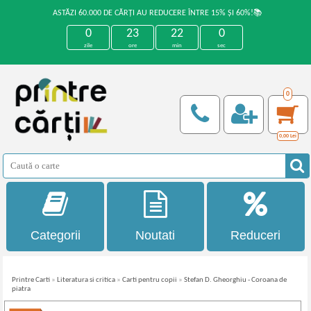
ASTĂZI 60.000 DE CĂRȚI AU REDUCERE ÎNTRE 15% ȘI 60%!📚
0
23
22
0
zile
ore
min
sec
0
0,00
Lei
Categorii
Noutati
Reduceri
Printre Carti
»
Literatura si critica
»
Carti pentru copii
»
Stefan D. Gheorghiu - Coroana de
piatra