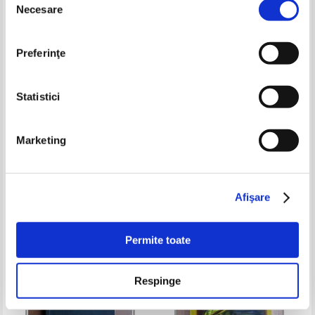
Necesare
consimțământului
Preferinţe
Statistici
Marketing
Arthur Hailey - Manuitorii de
Cole Perriman - Insomnimania
bani
Pret:
13,00Lei
9,10
Lei
Pret:
16,00Lei
11,20
Lei
Adaugă în coș
Adaugă în coș
Afişare
-25%
Permite toate
Respinge