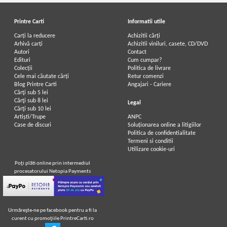
Printre Carti
Informatii utile
Carți la reducere
Achizitii cărți
Arhivă carți
Achizitii viniluri, casete, CD/DVD
Autori
Contact
Edituri
Cum cumpar?
Colecții
Politica de livrare
Cele mai căutate cărți
Retur comenzi
Blog Printre Carti
Angajari - Cariere
Cărţi sub 5 lei
Cărţi sub 8 lei
Legal
Cărţi sub 10 lei
Artiști/Trupe
ANPC
Case de discuri
Soluționarea online a litigiilor
Politica de confidentialitate
Termeni si conditii
Utilizare cookie-uri
Poţi plăti online prin intermediul
procesatorului Netopia Payments
Urmăreşte-ne pe facebook pentru a fi la
curent cu promoţiile PrintreCarti.ro