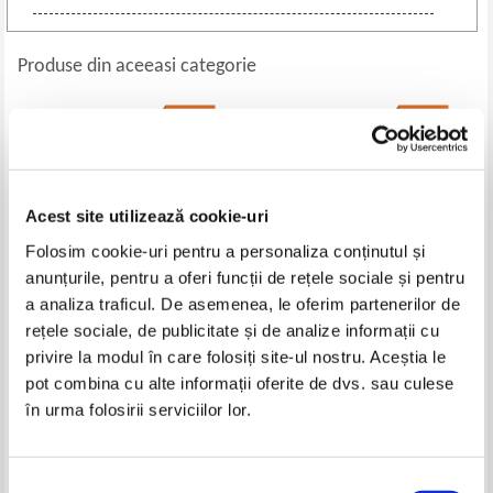
Produse din aceeasi categorie
-30%
-30%
Acest site utilizează cookie-uri
Folosim cookie-uri pentru a personaliza conținutul și
anunțurile, pentru a oferi funcții de rețele sociale și pentru
a analiza traficul. De asemenea, le oferim partenerilor de
rețele sociale, de publicitate și de analize informații cu
Traian Tandin - Adio, Ringo!
Micael Thomas - Uitat de timp
privire la modul în care folosiți site-ul nostru. Aceștia le
Povestea adevarata a unui caine
pot combina cu alte informații oferite de dvs. sau culese
politist
Pret:
13,00Lei
9,10
Lei
Pret:
10,00Lei
7,00
Lei
în urma folosirii serviciilor lor.
Adaugă în coș
Adaugă în coș
Selecția
-30%
-30%