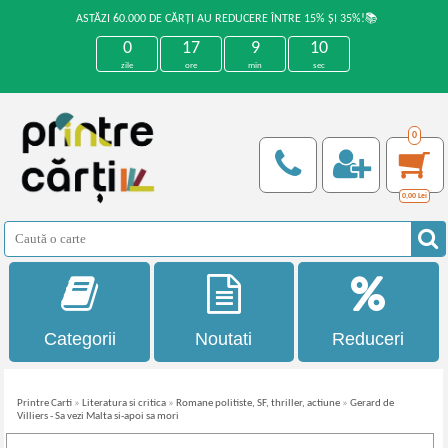
ASTĂZI 60.000 DE CĂRȚI AU REDUCERE ÎNTRE 15% ȘI 35%!📚
0
17
9
10
zile
ore
min
sec
0
0,00
Lei
Categorii
Noutati
Reduceri
Printre Carti
»
Literatura si critica
»
Romane politiste, SF, thriller, actiune
»
Gerard de
Villiers - Sa vezi Malta si-apoi sa mori