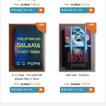
Pret:
12,00Lei
7,80
Lei
Pret:
14,00Lei
9,10
Lei
Adaugă în coș
Adaugă în coș
-35%
-25%
O. G. Popa - Trei istorii din
John Saul - Creatura
galaxia Hilsa`n Tassa
Pret:
15,00Lei
9,75
Lei
Pret:
10,00Lei
7,50
Lei
Adaugă în coș
Adaugă în coș