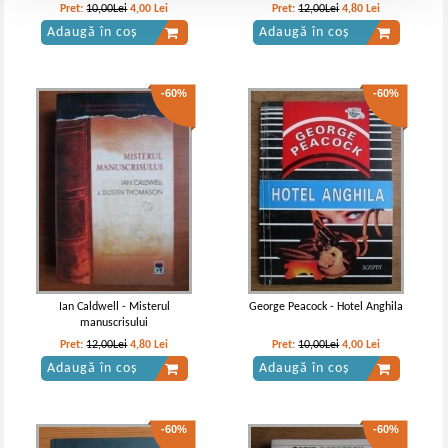
Pret:
10,00Lei
4,00
Lei
Pret:
12,00Lei
4,80
Lei
Adaugă în coș
Adaugă în coș
-60%
-60%
Ian Caldwell - Misterul
George Peacock - Hotel Anghila
manuscrisului
Pret:
12,00Lei
4,80
Lei
Pret:
10,00Lei
4,00
Lei
Adaugă în coș
Adaugă în coș
-60%
-60%