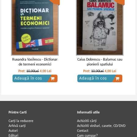
Ruxandra Vasilescu - Dictionar
Caius Dobrescu - Balamuc sau
de termeni economici
pionierii spatiului
Pret:
10,00Lei
4,00
Lei
Pret:
10,00Lei
4,00
Lei
Adaugă în coș
Adaugă în coș
Printre Carti
Informatii utile
Carți la reducere
Achizitii cărți
Arhivă carți
Achizitii viniluri, casete, CD/DVD
Autori
Contact
Edituri
Cum cumpar?