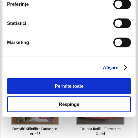
Preferinţe
Statistici
Alain Bauer, Roger Dachez -
Chuck Bainbridge - Arsita alba
Misterele din Channel Row
Pret:
10,00Lei
4,00
Lei
Pret:
10,00Lei
4,00
Lei
Marketing
Adaugă în coș
Adaugă în coș
-60%
-60%
Afişare
Permite toate
Respinge
Povestiri Stiintifico Fantastice,
Belinda Rodik - Benvenuto
nr. 436
Cellini