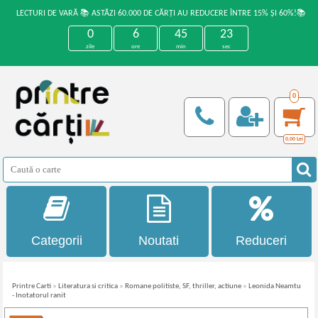
LECTURI DE VARĂ 📚 ASTĂZI 60.000 DE CĂRȚI AU REDUCERE ÎNTRE 15% ȘI 60%!📚
0
6
45
23
zile
ore
min
sec
0
0,00
Lei
Categorii
Noutati
Reduceri
Printre Carti
»
Literatura si critica
»
Romane politiste, SF, thriller, actiune
»
Leonida Neamtu
- Inotatorul ranit