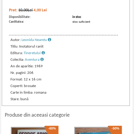
Pret:
10,00Lei
4,00
Lei
Disponibilitate:
in stoc
Cantitatea:
stoc suficient
Autor:
Leonida Neamtu
Titlu: Inotatorul ranit
Editura:
Tineretului
Colectia:
Aventura
An de aparitie: 1969
Nr. pagini: 206
Format: 12 x 16 cm
Coperti: brosate
Carte in limba: romana
Stare: bună
Produse din aceeasi categorie
-60%
-50%