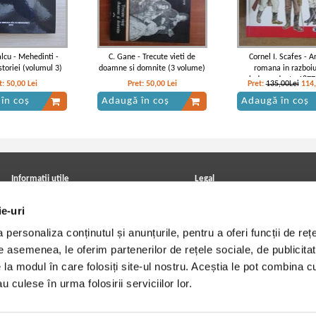
lcu - Mehedinti -
C. Gane - Trecute vieti de
Cornel I. Scafes - 
toriei (volumul 3)
doamne si domnite (3 volume)
romana in razboiu
independenta 1877
t:
50,00
Lei
Pret:
50,00
Lei
Pret:
135,00Lei
114
în coș
Adaugă în coș
Adaugă în coș
Informatii utile
Legal
ANPC
Achizitii cărți
ie-uri
Achizitii viniluri, casete, CD/DVD
Soluționarea online a litigiilor
Contact
Politica de confidentialitate
personaliza conținutul și anunțurile, pentru a oferi funcții de rețe
Cum cumpar?
Termeni si conditii
Politica de livrare
Utilizare cookie-uri
De asemenea, le oferim partenerilor de rețele sociale, de publicitat
Retur comenzi
e la modul în care folosiți site-ul nostru. Aceștia le pot combina c
Angajari - Cariere
u culese în urma folosirii serviciilor lor.