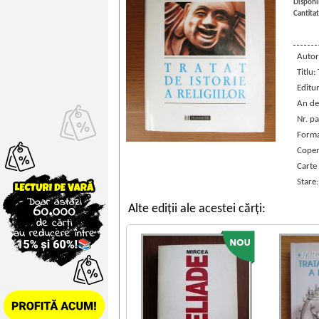
Disponib
Cantitat
Autor
Titlu:
Editu
An de
Nr. pa
Forma
Coper
Carte
Stare
Alte ediții ale acestei cărți: