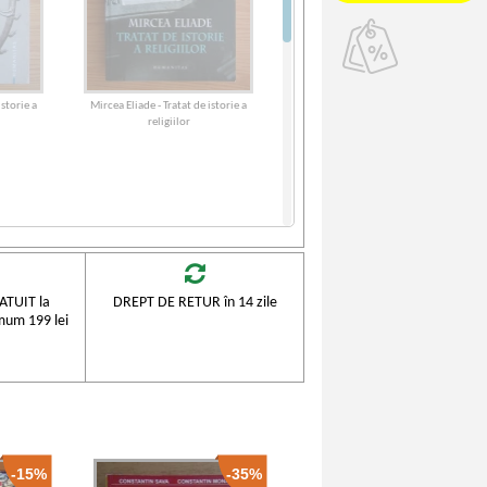
istorie a
Mircea Eliade - Tratat de istorie a
religiilor
TUIT la
DREPT DE RETUR în 14 zile
mum 199 lei
-15%
-35%