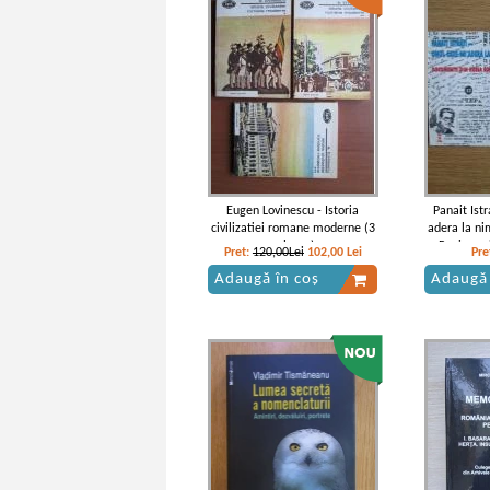
religiilor
Eugen Lovinescu - Istoria
Panait Ist
civilizatiei romane moderne (3
adera la ni
volume)
Rusia sov
Pret:
120,00Lei
102,00
Lei
Pre
Adaugă în coș
Adaugă 