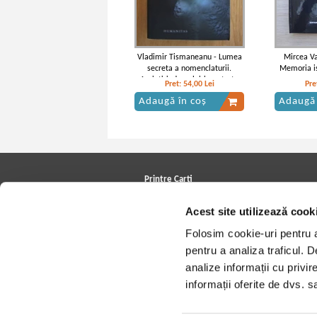
Vladimir Tismaneanu - Lumea
Mircea Va
secreta a nomenclaturii.
Memoria is
Amintiri, dezvaluiri, portrete
Pret:
54,00
Lei
Pre
Adaugă în coș
Adaugă 
Printre Carti
Carți la reducere
Acest site utilizează cook
Arhivă carți
Autori
Folosim cookie-uri pentru a 
Edituri
Colecții
pentru a analiza traficul. 
Cele mai căutate cărți
analize informații cu privir
Blog Printre Carti
Cărţi sub 5 lei
informații oferite de dvs. sa
Cărţi sub 8 lei
Cărţi sub 10 lei
Artiști/Trupe