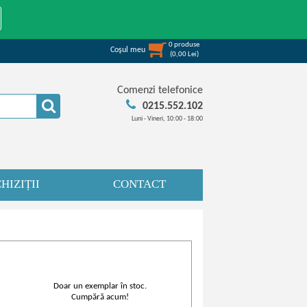
0
produse
Coşul meu
(
0,00
Lei
)
Comenzi telefonice
0215.552.102
Luni - Vineri, 10:00 - 18:00
HIZIȚII
CONTACT
Doar un exemplar în stoc.
Cumpără acum!