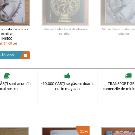
e - Tratat de istorie a
Mircea Eliade - Tratat de istorie a
Mircea Eliade - Tratat de 
religiilor
religiilor
religiilor
IN STOC
et:
54,00
Lei
 în coș
ĂRŢI sunt acum în
>10.000 CĂRŢI se găsesc doar la
TRANSPORT GRA
ocul nostru
noi în magazin
comenzile de mini
-15%
e - Tratat de istorie a