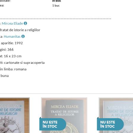
ilitate:
in stoc
ea:
1 buc
:
Mircea Eliade
 Tratat de istorie a religiilor
ra:
Humanitas
 aparitie: 1992
gini: 366
t: 16 x 23 cm
ti: cartonate si supracoperta
 in limba: romana
: buna