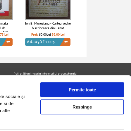
Armata
Ion B. Muresianu - Cartea veche
l de
bisericeasca din Banat
-1878
,75
Lei
Pret:
80,00Lei
56,00
Lei
Adaugă în coș
Poţi plăti online prin intermediul procesatorului
Netopia Payments
Permite toate
le sociale și
Urmăreşte-ne pe facebook pentru a fi la curent cu
promoţiile PrintreCarti.ro
e și de
Respinge
u alte