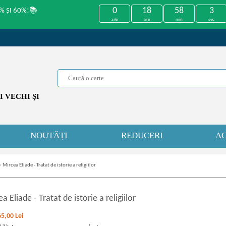
0
18
58
3
% ȘI 60%!📚
zile
ore
min
sec
 VECHI ŞI
NOUTĂȚI
REDUCERI
AC
»
Mircea Eliade - Tratat de istorie a religiilor
ea Eliade
-
Tratat de istorie a religiilor
65,00
Lei