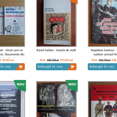
religiilor
rati - Omul care nu
Raoul Sorban - Invazie de stafii
Napoleon Savescu - 
mic. Documente din
suntem urmasii R
ietica (2 volume)
t:
50,00
Lei
Pret:
180,00Lei
153,00
Lei
Pret:
160,00Lei
136
în coș
Adaugă în coș
Adaugă în coș