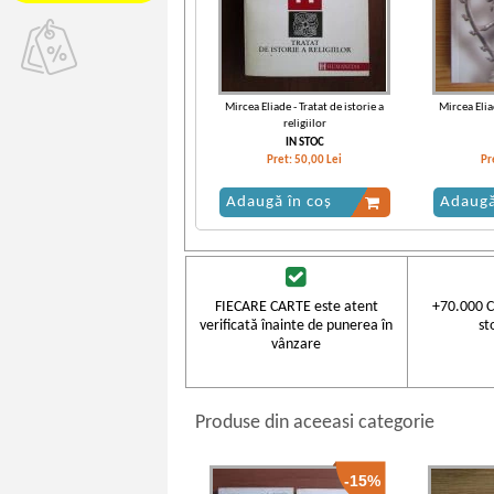
Mircea Eliade - Tratat de istorie a
Mircea Eliad
religiilor
IN STOC
Pret:
50,00
Lei
Pr
Adaugă în coș
Adaugă
FIECARE CARTE este atent
+70.000 C
verificată înainte de punerea în
st
vânzare
Produse din aceeasi categorie
-15%
Mircea Eliade - Tratat de istorie a
Mircea Eliad