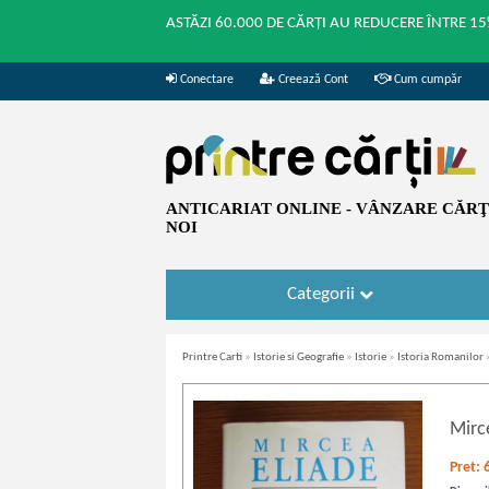
ASTĂZI 60.000 DE CĂRȚI AU REDUCERE ÎNTRE 15
Conectare
Creează Cont
Cum cumpăr
ANTICARIAT ONLINE - VÂNZARE CĂRŢI
NOI
Categorii
Printre Carti
»
Istorie si Geografie
»
Istorie
»
Istoria Romanilor
Mirc
Pret: