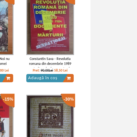
Noi nu
Constantin Sava - Revolutia
omei
romana din decembrie 1989
retraita prin documente si
,00
Lei
Pret:
90,00Lei
58,50
Lei
marturii
Adaugă în coș
-15%
-30%