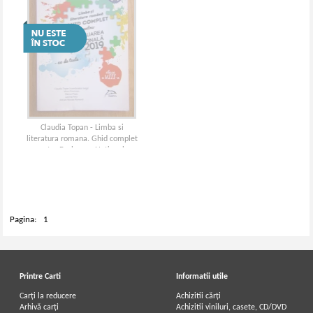
Claudia Topan - Limba si
literatura romana. Ghid complet
pentru Evaluarea Nationala
Pagina:
1
Printre Carti
Informatii utile
Carți la reducere
Achizitii cărți
Arhivă carți
Achizitii viniluri, casete, CD/DVD