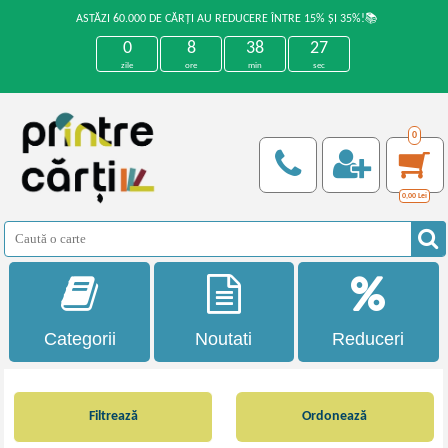
ASTĂZI 60.000 DE CĂRȚI AU REDUCERE ÎNTRE 15% ȘI 35%!📚
0
8
38
27
zile
ore
min
sec
0
0,00
Lei
Categorii
Noutati
Reduceri
Filtrează
Ordonează