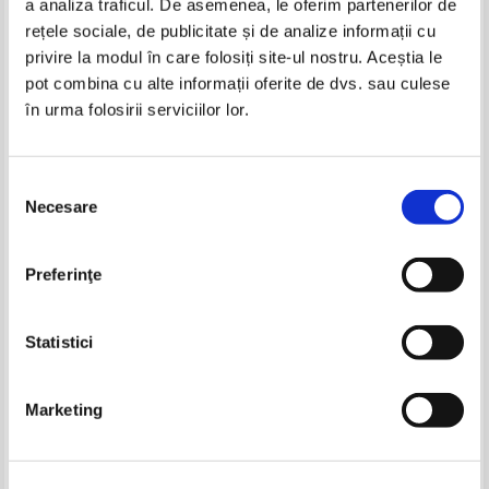
a analiza traficul. De asemenea, le oferim partenerilor de
rețele sociale, de publicitate și de analize informații cu
privire la modul în care folosiți site-ul nostru. Aceștia le
Claudia Topan, Dana Rodica
Claudia Topan - Ghid complet
pot combina cu alte informații oferite de dvs. sau culese
Cheta - Limba si literatura
pentru Evaluarea Nationala.
în urma folosirii serviciilor lor.
romana. Auxiliar pentru clasa a
Repere teoretice si exersarea
IN STOC
IN STOC
VI-a
itemilor. Limba si literatura
Pret:
25,00Lei
17,50
Lei
Pret:
19,00Lei
13,30
Lei
romana
Adaugă în coș
Adaugă în coș
Selecția
Necesare
consimțământului
-35%
-35%
Preferinţe
Statistici
Marketing
Claudia Topan - Limba si
Claudia Topan, Lavinia Fetti -
literatura romana. Ghid complet
Limba si literatura romana
pentru Evaluarea Nationala
auxiliar, clasa a VI-a
IN STOC
IN STOC