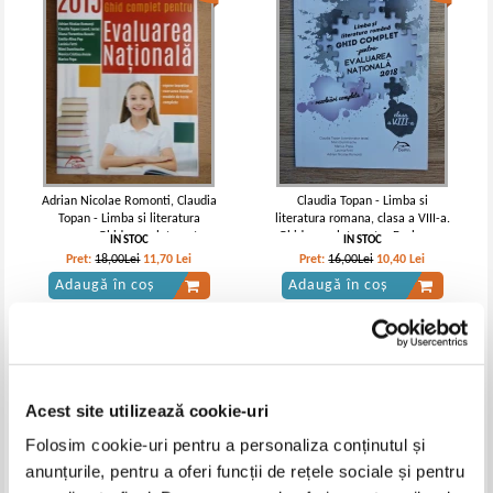
Adrian Nicolae Romonti, Claudia
Claudia Topan - Limba si
Topan - Limba si literatura
literatura romana, clasa a VIII-a.
romana. Ghid complet pentru
Ghid complet pentru Evaluarea
IN STOC
IN STOC
Evaluarea Nationala 2015.
Nationala 2018. Rezolvari
Pret:
18,00Lei
11,70
Lei
Pret:
16,00Lei
10,40
Lei
Repere teoretice, exersarea
complete
Adaugă în coș
Adaugă în coș
itemilor, modele de teste
complete
-30%
-30%
Acest site utilizează cookie-uri
Folosim cookie-uri pentru a personaliza conținutul și
anunțurile, pentru a oferi funcții de rețele sociale și pentru