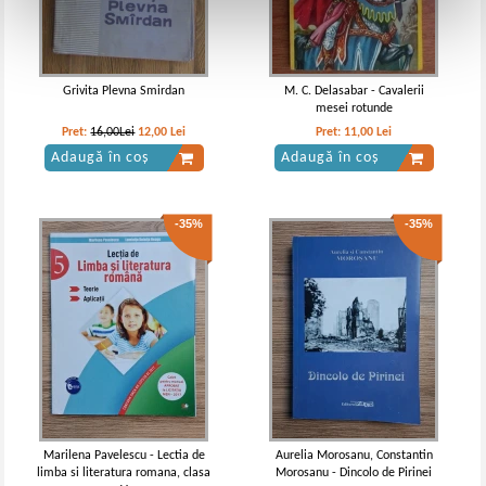
Grivita Plevna Smirdan
M. C. Delasabar - Cavalerii
mesei rotunde
Pret:
16,00Lei
12,00
Lei
Pret:
11,00
Lei
Adaugă în coș
Adaugă în coș
-35%
-35%
Marilena Pavelescu - Lectia de
Aurelia Morosanu, Constantin
limba si literatura romana, clasa
Morosanu - Dincolo de Pirinei