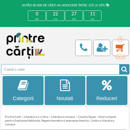
ASTĂZI 60.000 DE CĂRȚI AU REDUCERE ÎNTRE 15% ȘI 35%!📚
0
22
27
10
zile
ore
min
sec
0
0,00
Lei
Categorii
Noutati
Reduceri
Printre Carti
»
Literatura si critica
»
Literatura romana
»
Claudia Topan - Ghid complet
pentru Evaluarea Nationala. Repere teoretice si exersarea itemilor. Limba si literatura
romana