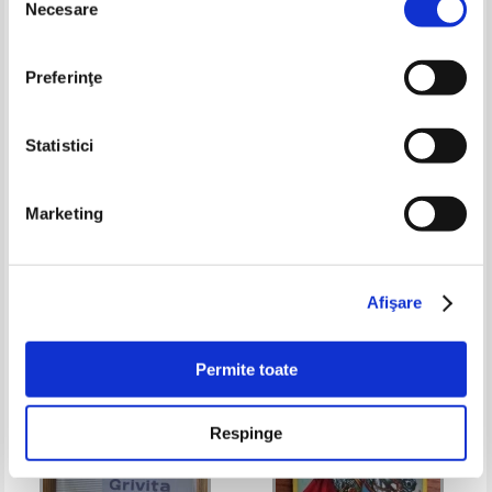
Necesare
consimțământului
Preferinţe
Statistici
Marketing
Bucur Chiriac - Vitralii
Viniciu Gafita - Soaptele
pamantului
Pret:
20,00Lei
13,00
Lei
Pret:
16,00Lei
10,40
Lei
Adaugă în coș
Adaugă în coș
Afişare
-25%
Permite toate
Respinge