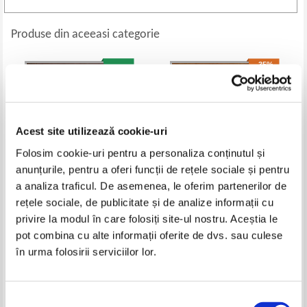
Produse din aceeasi categorie
-35%
Acest site utilizează cookie-uri
Folosim cookie-uri pentru a personaliza conținutul și
anunțurile, pentru a oferi funcții de rețele sociale și pentru
a analiza traficul. De asemenea, le oferim partenerilor de
rețele sociale, de publicitate și de analize informații cu
Cella Serghi - Aceasta dulce
Paul Diaconescu - Carnetelul
privire la modul în care folosiți site-ul nostru. Aceștia le
povara, tineretea
unui Pierde-Tara
pot combina cu alte informații oferite de dvs. sau culese
Pret:
16,00
Lei
Pret:
20,00Lei
13,00
Lei
în urma folosirii serviciilor lor.
Adaugă în coș
Adaugă în coș
-35%
-35%
Selecția