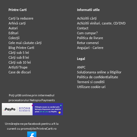
Printre Carti
Informatii utile
Carți la reducere
Achizitii cărți
Arhivă carți
Achizitii viniluri, casete, CD/DVD
Autori
Contact
Edituri
Cum cumpar?
Colecții
Politica de livrare
Cele mai căutate cărți
Retur comenzi
Blog Printre Carti
Angajari - Cariere
Cărţi sub 5 lei
Cărţi sub 8 lei
Legal
Cărţi sub 10 lei
Artiști/Trupe
ANPC
Case de discuri
Soluționarea online a litigiilor
Politica de confidentialitate
Termeni si conditii
Utilizare cookie-uri
Poţi plăti online prin intermediul
procesatorului Netopia Payments
Urmăreşte-ne pe facebook pentru a fi la
curent cu promoţiile PrintreCarti.ro