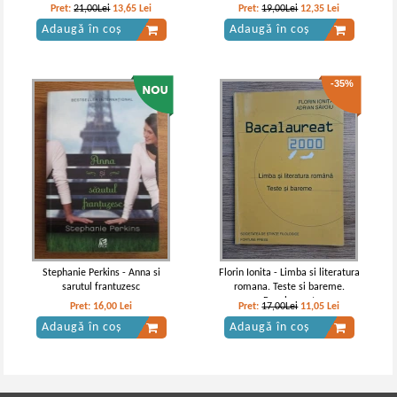
a V-a
Pret:
21,00Lei
13,65
Lei
Pret:
19,00Lei
12,35
Lei
Adaugă în coș
Adaugă în coș
-35%
Stephanie Perkins - Anna si
Florin Ionita - Limba si literatura
sarutul frantuzesc
romana. Teste si bareme.
Bacalaureat
Pret:
16,00
Lei
Pret:
17,00Lei
11,05
Lei
Adaugă în coș
Adaugă în coș