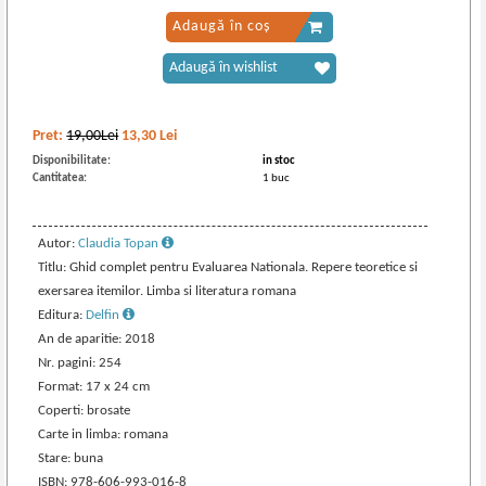
Adaugă în coș
Adaugă în wishlist
Pret:
19,00Lei
13,30
Lei
Disponibilitate:
in stoc
Cantitatea:
1 buc
Autor:
Claudia Topan
Titlu: Ghid complet pentru Evaluarea Nationala. Repere teoretice si
exersarea itemilor. Limba si literatura romana
Editura:
Delfin
An de aparitie: 2018
Nr. pagini: 254
Format: 17 x 24 cm
Coperti: brosate
Carte in limba: romana
Stare: buna
ISBN: 978-606-993-016-8