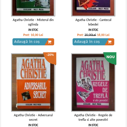
Agatha Christie - Misterul din
Agatha Christie - Cantecul
oglinda
lebedei
IN STOC
IN STOC
Pret:
16,00
Lei
Pret:
20,00Lei
16,00
Lei
Adaugă în coș
Adaugă în coș
-20%
Agatha Christie - Adversarul
Agatha Christie - Regele de
secret
trefla si alte povestiri
IN STOC
IN STOC