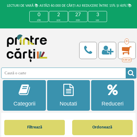
LECTURI DE VARĂ 📚 ASTĂZI 60.000 DE CĂRȚI AU REDUCERE ÎNTRE 15% ȘI 60%!📚
0
2
27
2
zile
ore
min
sec
0
0,00
Lei
Categorii
Noutati
Reduceri
Filtrează
Ordonează