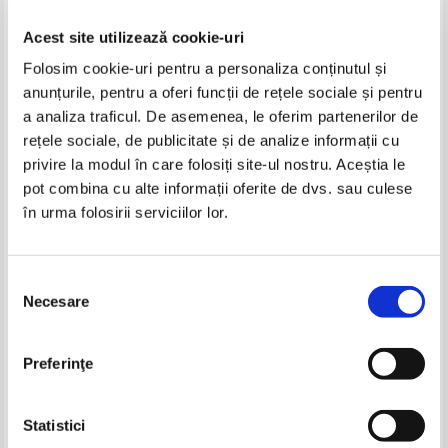
Acest site utilizează cookie-uri
Folosim cookie-uri pentru a personaliza conținutul și
anunțurile, pentru a oferi funcții de rețele sociale și pentru
a analiza traficul. De asemenea, le oferim partenerilor de
rețele sociale, de publicitate și de analize informații cu
privire la modul în care folosiți site-ul nostru. Aceștia le
Agatha Christie - De ce nu i-au
Agatha Christie - Parteneri
pot combina cu alte informații oferite de dvs. sau culese
cerut lui Evans?
contra crimei
în urma folosirii serviciilor lor.
IN STOC
IN STOC
Pret:
26,00
Lei
Pret:
14,00
Lei
Adaugă în coș
Adaugă în coș
Selecția
Necesare
consimțământului
Preferinţe
Statistici