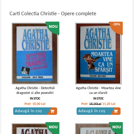
Carti Colectia Christie - Opere complete
-30%
Agatha Christie - Detectivii
Agatha Christie - Moartea vine
dragostei si alte povestiri
ca un sfarsit
IN STOC
IN STOC
Pret:
10,00
Lei
Pret:
16,00Lei
11,20
Lei
Adaugă în coș
Adaugă în coș