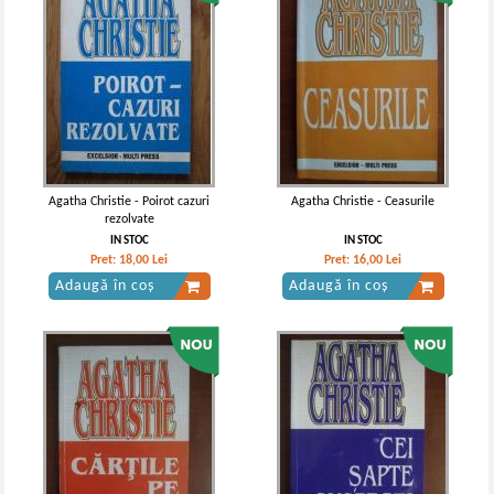
Agatha Christie - Poirot cazuri
Agatha Christie - Ceasurile
rezolvate
IN STOC
IN STOC
Pret:
18,00
Lei
Pret:
16,00
Lei
Adaugă în coș
Adaugă în coș