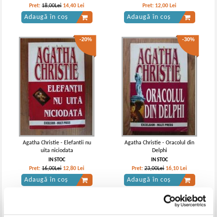
Pret:
18,00Lei
14,40
Lei
Pret:
12,00
Lei
Adaugă în coș
Adaugă în coș
-20%
-30%
Agatha Christie - Elefantii nu
Agatha Christie - Oracolul din
uita niciodata
Delphi
IN STOC
IN STOC
Pret:
16,00Lei
12,80
Lei
Pret:
23,00Lei
16,10
Lei
Adaugă în coș
Adaugă în coș