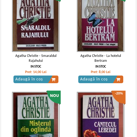
Agatha Christie - Smaraldul
Agatha Christie - La hotelul
Rajahului
Bertram
IN STOC
IN STOC
Pret:
14,00
Lei
Pret:
8,00
Lei
Adaugă în coș
Adaugă în coș
-20%