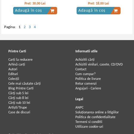
Pret:
30,00
Lei
Pret:
18,00
Lei
Adaugă în coș
Adaugă în coș
Pagina:
1
2
3
4
Printre Carti
Informatii utile
Carți la reducere
Achizitii cărți
Arhivă carți
Achizitii viniluri, casete, CD/DVD
Autori
Contact
Edituri
Cum cumpar?
Colecții
Politica de livrare
Cele mai căutate cărți
Retur comenzi
Blog Printre Carti
Angajari - Cariere
Cărţi sub 5 lei
Cărţi sub 8 lei
Legal
Cărţi sub 10 lei
Artiști/Trupe
ANPC
Case de discuri
Soluționarea online a litigiilor
Politica de confidentialitate
Termeni si conditii
Utilizare cookie-uri