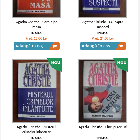
Agatha Christie - Cartile pe
Agatha Christie - Cei sapte
masa
suspecti
IN STOC
IN STOC
Pret:
15,00
Lei
Pret:
24,00
Lei
Adaugă în coș
Adaugă în coș
Agatha Christie - Misterul
Agatha Christie - Cinci purcelusi
crimelor inlantuite
IN STOC
IN STOC