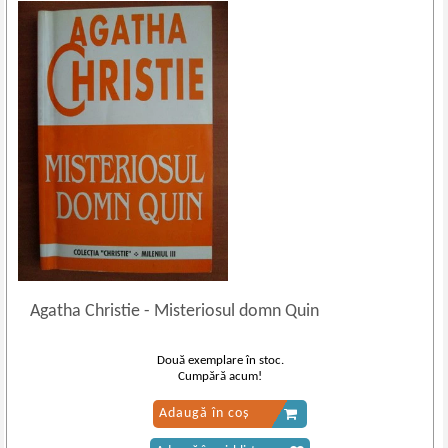
Agatha Christie
-
Misteriosul domn Quin
Două exemplare în stoc.
Cumpără acum!
Adaugă în coș