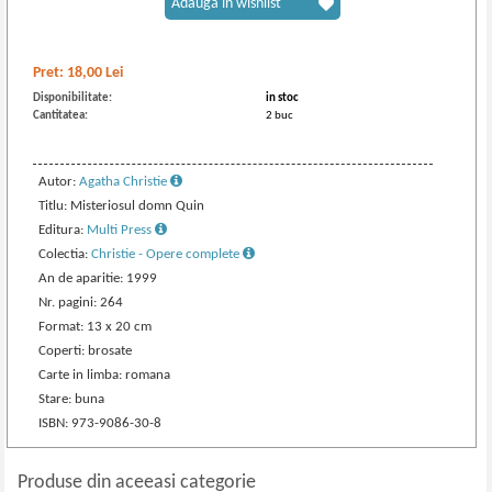
Adaugă în wishlist
Pret:
18,00
Lei
Disponibilitate:
in stoc
Cantitatea:
2 buc
Autor:
Agatha Christie
Titlu: Misteriosul domn Quin
Editura:
Multi Press
Colectia:
Christie - Opere complete
An de aparitie: 1999
Nr. pagini: 264
Format: 13 x 20 cm
Coperti: brosate
Carte in limba: romana
Stare: buna
ISBN: 973-9086-30-8
Produse din aceeasi categorie