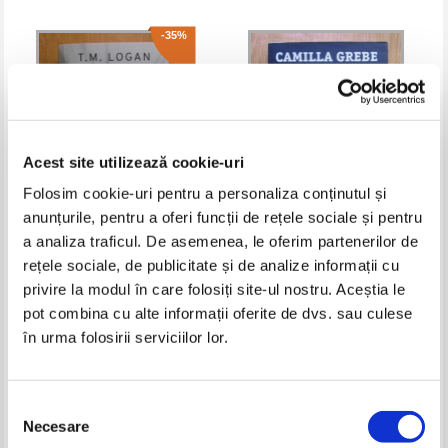
-35%
Acest site utilizează cookie-uri
Folosim cookie-uri pentru a personaliza conținutul și
anunțurile, pentru a oferi funcții de rețele sociale și pentru
a analiza traficul. De asemenea, le oferim partenerilor de
T. M. Logan - 29 de secunde
Camilla Grebe - Inertia
rețele sociale, de publicitate și de analize informații cu
privire la modul în care folosiți site-ul nostru. Aceștia le
Pret:
20,00Lei
13,00
Lei
Pret:
25,00
Lei
Adaugă în coș
Adaugă în coș
pot combina cu alte informații oferite de dvs. sau culese
în urma folosirii serviciilor lor.
-25%
-35%
Selecția
Necesare
consimțământului