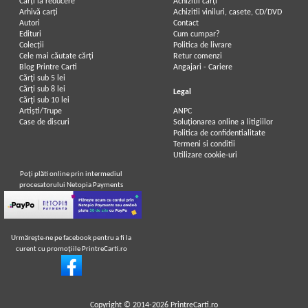
Carți la reducere
Achizitii cărți
Arhivă carți
Achizitii viniluri, casete, CD/DVD
Autori
Contact
Edituri
Cum cumpar?
Colecții
Politica de livrare
Cele mai căutate cărți
Retur comenzi
Blog Printre Carti
Angajari - Cariere
Cărţi sub 5 lei
Cărţi sub 8 lei
Legal
Cărţi sub 10 lei
Artiști/Trupe
ANPC
Case de discuri
Soluționarea online a litigiilor
Politica de confidentialitate
Termeni si conditii
Utilizare cookie-uri
Poţi plăti online prin intermediul
procesatorului Netopia Payments
Urmăreşte-ne pe facebook pentru a fi la
curent cu promoţiile PrintreCarti.ro
Copyright © 2014-2026
PrintreCarti.ro