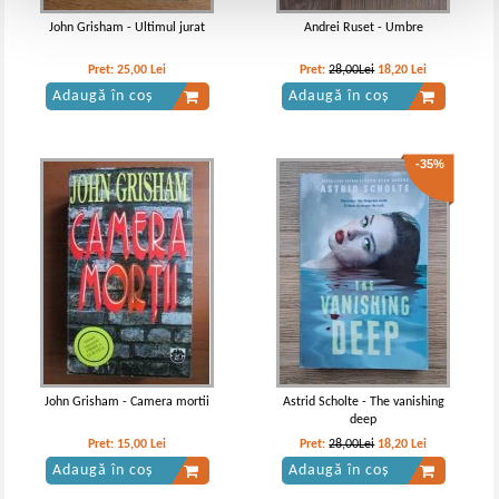
John Grisham - Ultimul jurat
Andrei Ruset - Umbre
Pret:
25,00
Lei
Pret:
28,00Lei
18,20
Lei
Adaugă în coș
Adaugă în coș
-35%
John Grisham - Camera mortii
Astrid Scholte - The vanishing
deep
Pret:
15,00
Lei
Pret:
28,00Lei
18,20
Lei
Adaugă în coș
Adaugă în coș