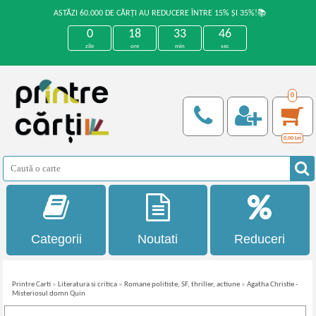
ASTĂZI 60.000 DE CĂRȚI AU REDUCERE ÎNTRE 15% ȘI 35%!📚
0
18
33
46
zile
ore
min
sec
0
0,00
Lei
Categorii
Noutati
Reduceri
Printre Carti
»
Literatura si critica
»
Romane politiste, SF, thriller, actiune
»
Agatha Christie -
Misteriosul domn Quin