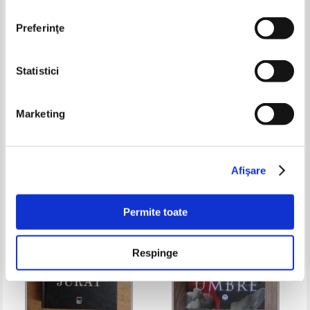
Preferinţe
Statistici
James Patterson - Private.
Ionel Rusanu - A galaxy in my
Agentia de investigatii
mind
Marketing
Pret:
20,00Lei
15,00
Lei
Pret:
29,00Lei
18,85
Lei
Adaugă în coș
Adaugă în coș
Afişare
-35%
Permite toate
Respinge