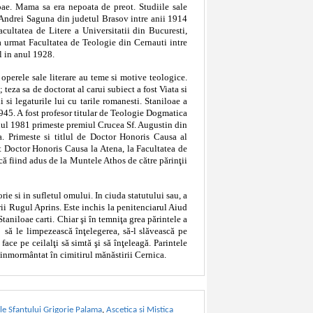
oae. Mama sa era nepoata de preot. Studiile sale
l Andrei Saguna din judetul Brasov intre anii 1914
cultatea de Litere a Universitatii din Bucuresti,
 urmat Facultatea de Teologie din Cernauti intre
l in anul 1928.
operele sale literare au teme si motive teologice.
 teza sa de doctorat al carui subiect a fost Viata si
i si legaturile lui cu tarile romanesti. Staniloae a
945. A fost profesor titular de Teologie Dogmatica
anul 1981 primeste premiul Crucea Sf. Augustin din
ra. Primeste si titlul de Doctor Honoris Causa al
it Doctor Honoris Causa la Atena, la Facultatea de
că fiind adus de la Muntele Athos de către părinţii
e si in sufletul omului. In ciuda statutului sau, a
rii Rugul Aprins. Este inchis la penitenciarul Aiud
Staniloae carti. Chiar şi în temniţa grea părintele a
,
să le limpezească înţelegerea, să-l slăvească pe
ace pe ceilalţi să simtă şi să înţeleagă. Parintele
 inmormântat în cimitirul mănăstirii Cernica.
ile Sfantului Grigorie Palama
,
Ascetica si Mistica