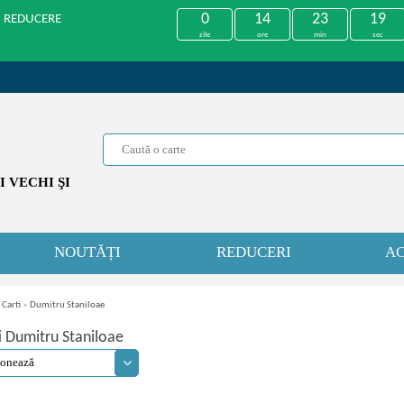
0
14
23
18
U REDUCERE
zile
ore
min
sec
 VECHI ŞI
NOUTĂȚI
REDUCERI
AC
 Carti
»
Dumitru Staniloae
i Dumitru Staniloae