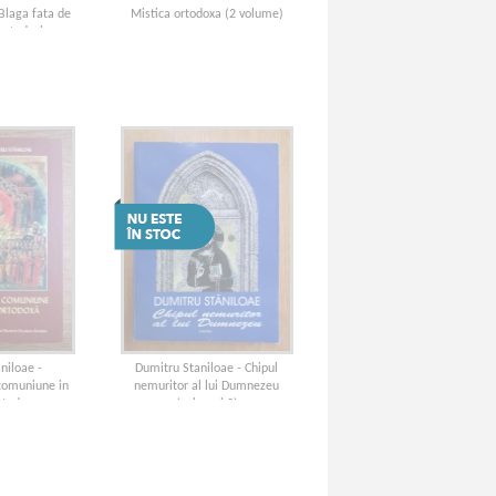
Blaga fata de
Mistica ortodoxa (2 volume)
 ortodoxie
niloae -
Dumitru Staniloae - Chipul
 comuniune in
nemuritor al lui Dumnezeu
Ortodoxa
(volumul 2)