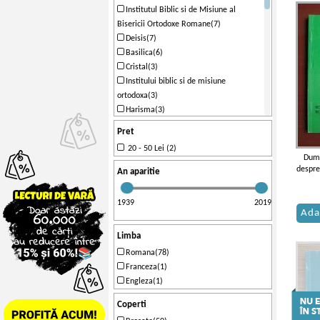
Institutul Biblic si de Misiune al
Bisericii Ortodoxe Romane(7)
Deisis(7)
Basilica(6)
Cristal(3)
Institului biblic si de misiune
ortodoxa(3)
Harisma(3)
Dacia(3)
Pret
Institutului Biblic si de Misiune al
20 - 50 Lei (2)
Bisercii Ortodoxe Romane(3)
Dumi
Institutul Biblic si de Misiune
despre
An aparitie
Ortodoxa(2)
Arhidiecezana(2)
1939
2019
(2)
Ada
Elion(2)
Limba
Valahia(2)
Bucuresti(2)
Romana(78)
Mitropoliei Olteniei(2)
Franceza(1)
Anastasia(2)
Engleza(1)
Scripta(2)
Coperti
Scrisul Romanesc(2)