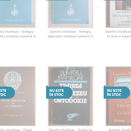
ru Staniloae - Teologia
Dumitru Staniloae - Teologia
Dumitru Staniloa
ica ortodoxa (volumul 2)
dogmatica ortodoxa (volumul 1)
lui Iisus si expe
Sfan
tru Staniloae - Chipul
Dumitru Staniloae - Trairea lui
Dumitru Stanilo