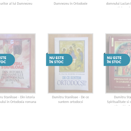
ritor al lui Dumnezeu
Dumnezeu in Ortodoxie
domnului Lucian 
crestinism si
u Staniloae - Din istoria
Dumitru Staniloae - De ce
Dumitru Sta
mului in Ortodoxia romana
suntem ortodocsi
Spiritualitate si
Liturghia 