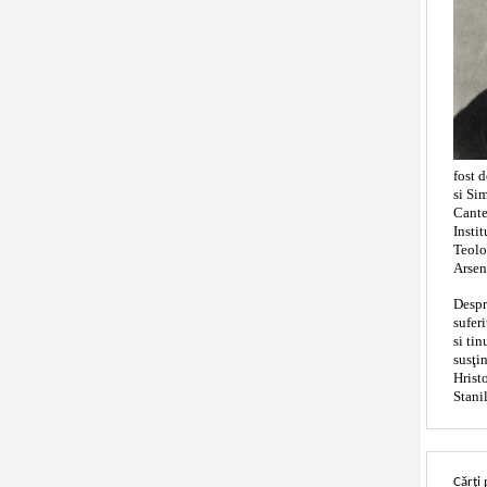
fost 
si Si
Cante
Insti
Teolo
Arsen
Despr
sufer
si tin
susţi
Hrist
Stani
Cărți