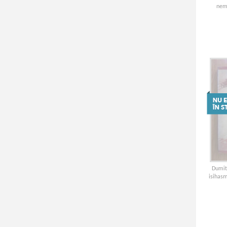
nemu
Dumitr
isihas