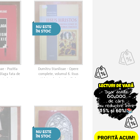
ae - Pozitia
Dumitru Staniloae - Opere
Blaga fata de
complete, volumul 6. Iisus
 ortodoxie
Hristos, lumina lumii si
indumnezeitorul omului