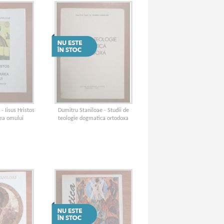
- Iisus Hristos
Dumitru Staniloae - Studii de
rea omului
teologie dogmatica ortodoxa