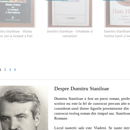
tru Staniloae - Sfanta
Dumitru Staniloae - Ortodoxie si
Dumitru Staniloae 
me sau la inceput a fost
romanism
lumina lumii si i
iubirea
omul
1
2
3
4
Despre Dumitru Staniloae
Dumitru Staniloae a fost un preot roman, profesor
scriitor nu este la fel de cunoscut precum alte n
considerat unul dintre figurile proeminente din
cunoscut teolog roman din timpul sau. Staniloae
Romane.
Locul nasterii sale este Vladeni. Se naste intr