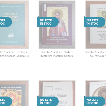
ru Staniloae - Teologia
Dumitru Staniloae - Viata si
Dumitru Staniloae 
ica ortodoxa (volumul 3)
invatatura Sfantului Grigorie
sau restaura
Palama