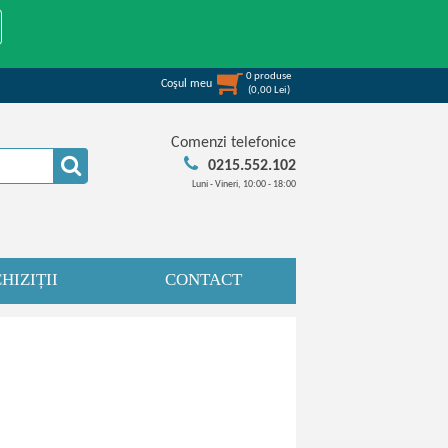
0
produse
Coşul meu
(
0,00
Lei
)
Comenzi telefonice
0215.552.102
Luni - Vineri, 10:00 - 18:00
HIZIȚII
CONTACT