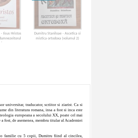
- Iisus Hristos
Dumitru Staniloae - Ascetica si
ndumnezeitorul
mistica ortodoxa (volumul 2)
ui
 universitar, traducator, scriitor si ziarist. Ca si
ume din literatura romana, insa a fost si inca este
 teologia europeana a secolului XX, poate cel mai
 a fost, de asemenea, membru titular al Academiei
-o familie cu 5 copii, Dumitru fiind al cincilea,