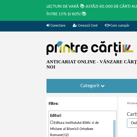
LECTURI DE VARĂ 📚 ASTĂZI 60.000 DE CĂRȚI A
ÎNTRE 15% ȘI 60%!📚
Conectare
Creează Cont
Cum cumpăr
ANTICARIAT ONLINE - VÂNZARE CĂRŢI
NOI
Categorii
Filtre:
Printre
Cart
Edituri
Editura Institutului Biblic si de
Misiune al Bisericii Ortodoxe
Romane(12)