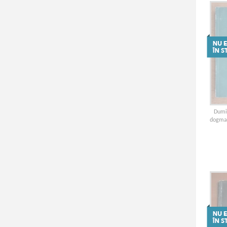
Dumit
dogmat