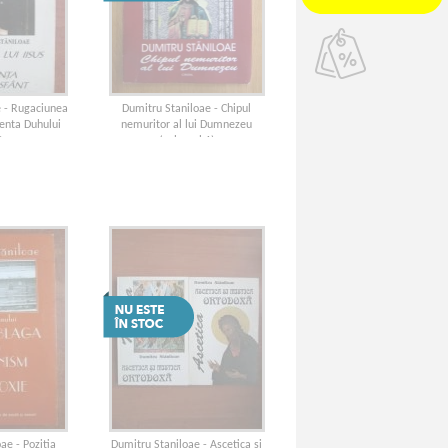
e - Rugaciunea
Dumitru Staniloae - Chipul
rienta Duhului
nemuritor al lui Dumnezeu
t
(volumul 1)
ae - Pozitia
Dumitru Staniloae - Ascetica si