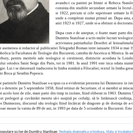
avandu-i ca parinti pe Irimie si Rebeca Stanil
consista din studiile secundare urmate la liceu
si 1922, precum si cele superioare urmate la Fa
unde a completat numai primul an. Dupa asta, a
anii 1923 si 1927, unde si-a obtinut si doctoratu
Dupa cum e de asteptat, o foarte mare parte din 
Dumitru Staniloae a scris multe lucrari teologice;
activitatea patriarhului Dosoftei al Ierusalimulu
de asemenea si redactor al publicatiei Telegraful Roman intre ianuarie 1934 si mai 1
mbolica la Facultatea de Teologie din Bucuresti, catedra de Ascetica si Mistica. In 
rbury, pentru meritele sale teologice si crestinesti, distinctie acordata la Lond
tului ortodox Saint Serge din Paris, tot in 1981. In anul 1991 este inca odata num
gie. Lui i se datorează traducerea în limba română a Filocaliei, textul în limba grea
ie Boca şi Serafim Popescu.
e parintele Dumitru Staniloae s-a spus ca a evidentiat prezenta lui Dumnezeu in istori
it o detentie pe 5 septembrie 1958, fiind retinut de Securitate, el si membri ai misca
ut acolo luni de zile, mare parte din timp in izolare, fiind eliberat in 1963. Dumitru 
nut prelegeri şi cuvântări menite să-i susţină pe ceilalţi, să le întărească credinţa
os Dumnezeu, discursul său teologic fiind încărcat de dragoste şi de dorinţa de a-i f
loae moare la varsta de 89 de ani, in 1993 pe data de 5 octombrie in Bucuresti. Este
 populare scrise de Dumitru Staniloae:
Teologia dogmatica ortodoxa
,
Viata si invatatur