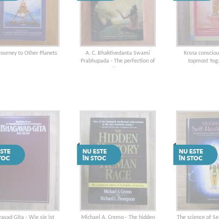
Journey to Other Planets
A. C. Bhaktivedanta Swami
Krsna conscio
Prabhupada - The perfection of
topmost Yog
Yoga
avad Gita - Wie sie ist
Michael A. Cremo - The hidden
The science of Se