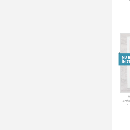
A
Antim
erude 