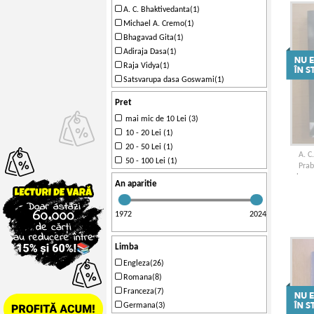
A. C. Bhaktivedanta(1)
Michael A. Cremo(1)
Bhagavad Gita(1)
Adiraja Dasa(1)
Raja Vidya(1)
Satsvarupa dasa Goswami(1)
Pret
mai mic de 10 Lei (3)
10 - 20 Lei (1)
20 - 50 Lei (1)
A. C
50 - 100 Lei (1)
Prab
happ
An aparitie
1972
2024
Limba
Engleza(26)
Romana(8)
Franceza(7)
Germana(3)