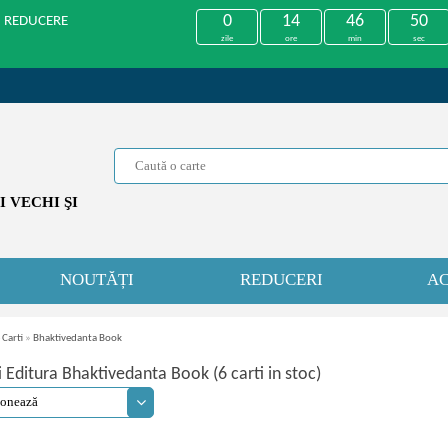
0
14
46
50
U REDUCERE
zile
ore
min
sec
 VECHI ŞI
NOUTĂȚI
REDUCERI
AC
 Carti
»
Bhaktivedanta Book
i Editura Bhaktivedanta Book (6 carti in stoc)