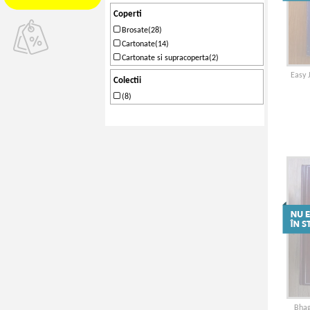
Coperti
Brosate(28)
Cartonate(14)
Cartonate si supracoperta(2)
Easy 
Colectii
(8)
Bhag