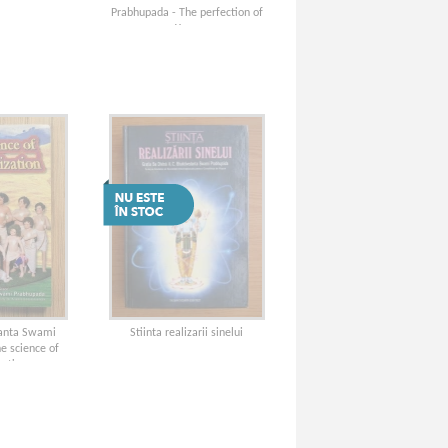
Prabhupada - The perfection of
Yoga
danta Swami
Stiinta realizarii sinelui
e science of
zation