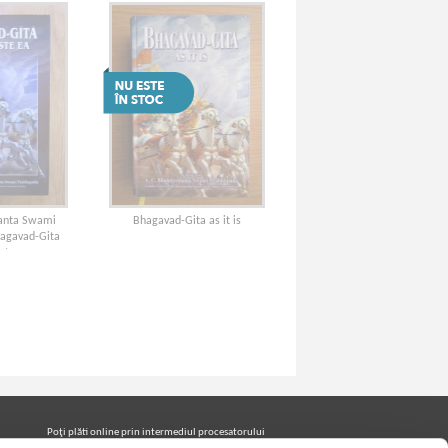
danta Swami
Bhagavad-Gita as it is
hagavad-Gita
ste ea
Poţi plăti online prin intermediul procesatorului
Netopia Payments