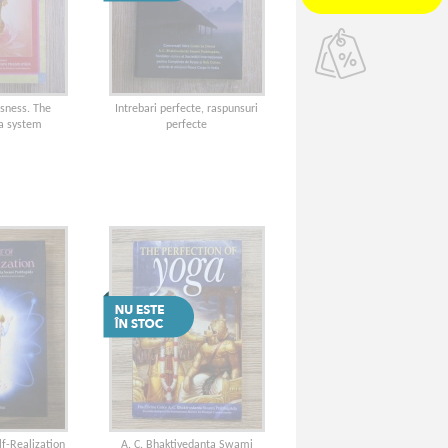
usness. The
Intrebari perfecte, raspunsuri
a system
perfecte
lf-Realization
A. C. Bhaktivedanta Swami