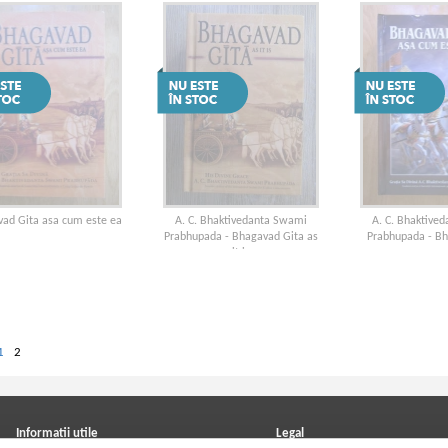
ad Gita asa cum este ea
A. C. Bhaktivedanta Swami
A. C. Bhaktive
Prabhupada - Bhagavad Gita as
Prabhupada - B
it is
asa cum e
1
2
Informatii utile
Legal