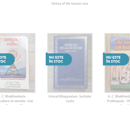
history of the human race
. C. Bhaktivedanta -
Srimad Bhagavatam. Sechster
A. C. Bhaktive
atiere et eternite. Une
Canto
Prabhupada - Th
sur l'immortallite par le
self-reali
Bhakti-Yoga