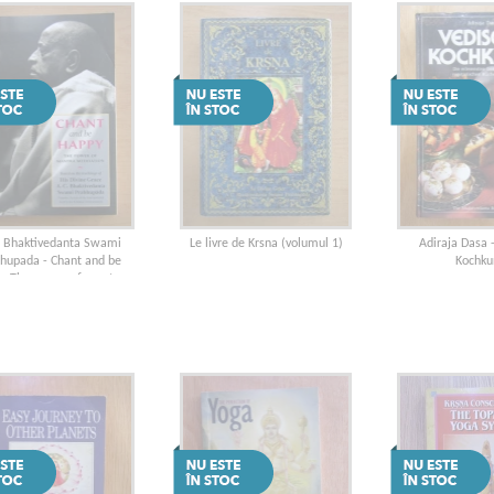
. Bhaktivedanta Swami
Le livre de Krsna (volumul 1)
Adiraja Dasa 
hupada - Chant and be
Kochku
y. The power of mantra
meditation