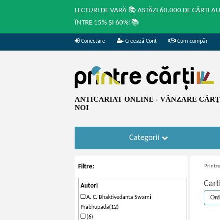
LECTURI DE VARĂ 📚 ASTĂZI 60.000 DE CĂRȚI A
ÎNTRE 15% ȘI 60%!📚
Conectare
Creează Cont
Cum cumpăr
ANTICARIAT ONLINE - VÂNZARE CĂRŢI
NOI
Categorii
Filtre:
Printre
Cart
Autori
A. C. Bhaktivedanta Swami
Prabhupada(12)
(6)