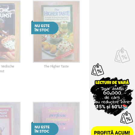
- Vedische
The Higher Taste
nst