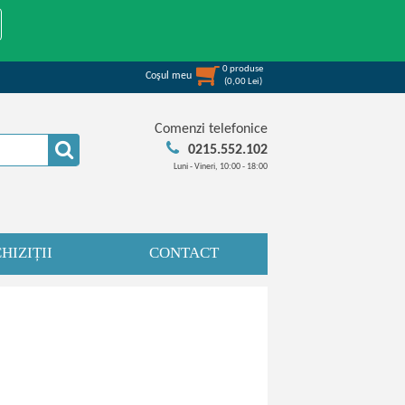
0
produse
Coşul meu
(
0,00
Lei
)
Comenzi telefonice
0215.552.102
Luni - Vineri, 10:00 - 18:00
HIZIȚII
CONTACT