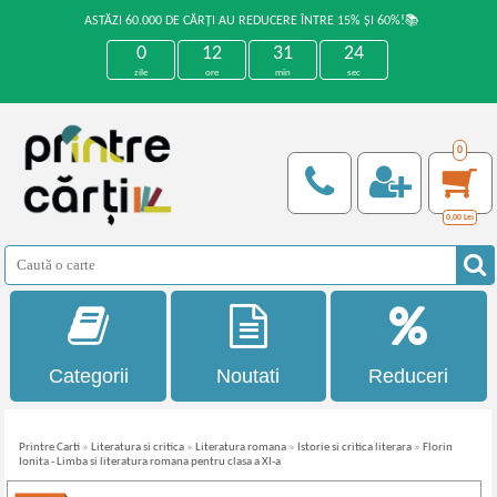
ASTĂZI 60.000 DE CĂRȚI AU REDUCERE ÎNTRE 15% ȘI 60%!📚
0
12
31
24
zile
ore
min
sec
0
0,00
Lei
Categorii
Noutati
Reduceri
Printre Carti
»
Literatura si critica
»
Literatura romana
»
Istorie si critica literara
»
Florin
Ionita - Limba si literatura romana pentru clasa a XI-a