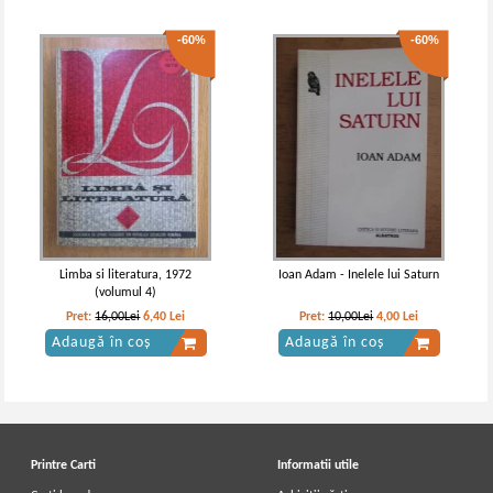
-60%
-60%
Limba si literatura, 1972
Ioan Adam - Inelele lui Saturn
(volumul 4)
Pret:
16,00Lei
6,40
Lei
Pret:
10,00Lei
4,00
Lei
Adaugă în coș
Adaugă în coș
Printre Carti
Informatii utile