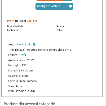
Adaugă în wishlist
Pret:
10,00Lei
5,00
Lei
Disponibilitate:
in stoc
Cantitatea:
2 buc
Autor:
Florin Ionita
Titlu: Limba si literatura romana pentru clasa a XI-a
Editura:
Art
An de aparitie: 2002
Nr. pagini: 255
Format: 13 x 20 cm
Coperti: brosate
Carte in limba: romana
Stare: buna
ISBN: 973-85515-2-8
Produse din aceeasi categorie