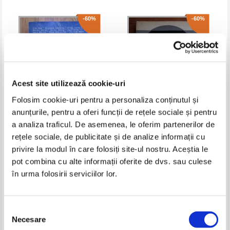
-60%
-60%
Acest site utilizează cookie-uri
Folosim cookie-uri pentru a personaliza conținutul și
anunțurile, pentru a oferi funcții de rețele sociale și pentru
a analiza traficul. De asemenea, le oferim partenerilor de
Maria Cordoneanu - Ion Brad in
S. Damian - Duelul invizibil
rețele sociale, de publicitate și de analize informații cu
oglinda criticii
privire la modul în care folosiți site-ul nostru. Aceștia le
Pret:
16,00Lei
6,40
Lei
Pret:
10,00Lei
4,00
Lei
Adaugă în coș
Adaugă în coș
pot combina cu alte informații oferite de dvs. sau culese
în urma folosirii serviciilor lor.
-60%
-60%
Selecția
Necesare
consimțământului