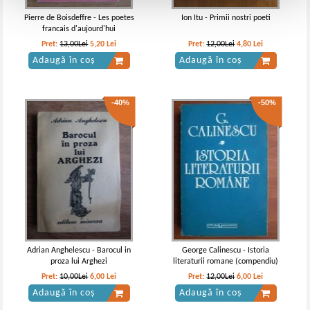
Pierre de Boisdeffre - Les poetes
Ion Itu - Primii nostri poeti
francais d'aujourd'hui
Pret:
13,00Lei
5,20
Lei
Pret:
12,00Lei
4,80
Lei
Adaugă în coș
Adaugă în coș
-40%
-50%
Adrian Anghelescu - Barocul in
George Calinescu - Istoria
proza lui Arghezi
literaturii romane (compendiu)
Pret:
10,00Lei
6,00
Lei
Pret:
12,00Lei
6,00
Lei
Adaugă în coș
Adaugă în coș