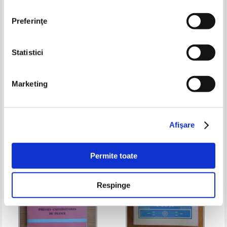
Preferinţe
Statistici
Dan Santa - Genunea cu ingeri
Florea Firan, Constantin M. Popa
- Sadoveanu
Marketing
Pret:
10,00Lei
4,00
Lei
Pret:
10,00Lei
4,00
Lei
Adaugă în coș
Adaugă în coș
Afişare
-60%
-60%
Permite toate
Respinge