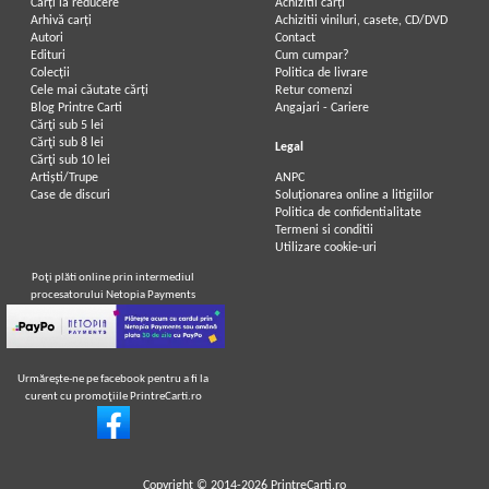
Carți la reducere
Achizitii cărți
Arhivă carți
Achizitii viniluri, casete, CD/DVD
Autori
Contact
Edituri
Cum cumpar?
Colecții
Politica de livrare
Cele mai căutate cărți
Retur comenzi
Blog Printre Carti
Angajari - Cariere
Cărţi sub 5 lei
Cărţi sub 8 lei
Legal
Cărţi sub 10 lei
Artiști/Trupe
ANPC
Case de discuri
Soluționarea online a litigiilor
Politica de confidentialitate
Termeni si conditii
Utilizare cookie-uri
Poţi plăti online prin intermediul
procesatorului Netopia Payments
Urmăreşte-ne pe facebook pentru a fi la
curent cu promoţiile PrintreCarti.ro
Copyright © 2014-2026
PrintreCarti.ro