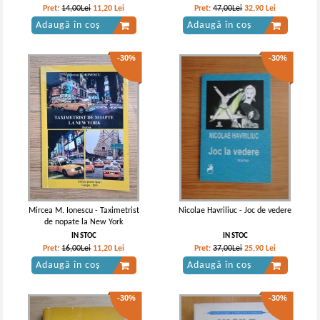
Pret:
14,00Lei
11,20
Lei
Pret:
47,00Lei
32,90
Lei
Adaugă în coș
Adaugă în coș
-30%
-30%
Mircea M. Ionescu - Taximetrist
Nicolae Havriliuc - Joc de vedere
de nopate la New York
IN STOC
IN STOC
Pret:
16,00Lei
11,20
Lei
Pret:
37,00Lei
25,90
Lei
Adaugă în coș
Adaugă în coș
-30%
-30%