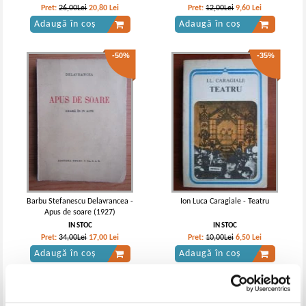
Pret:
26,00Lei
20,80
Lei
Pret:
12,00Lei
9,60
Lei
Adaugă în coș
Adaugă în coș
-50%
-35%
Barbu Stefanescu Delavrancea -
Ion Luca Caragiale - Teatru
Apus de soare (1927)
IN STOC
IN STOC
Pret:
34,00Lei
17,00
Lei
Pret:
10,00Lei
6,50
Lei
Adaugă în coș
Adaugă în coș
-30%
-20%