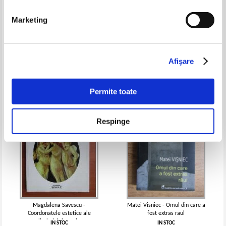
Marketing
Peca Stefan - Ziua fututa a lui
Lucian Blaga - Teatru
Nils
IN STOC
IN STOC
Afişare
Pret:
16,00Lei
11,20
Lei
Pret:
15,00Lei
10,50
Lei
Adaugă în coș
Adaugă în coș
Permite toate
-20%
-30%
Respinge
Magdalena Savescu -
Matei Visniec - Omul din care a
Coordonatele estetice ale
fost extras raul
limbajului scenic
IN STOC
IN STOC