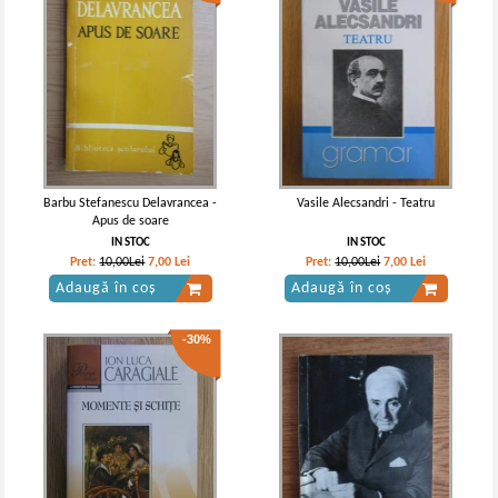
Barbu Stefanescu Delavrancea -
Vasile Alecsandri - Teatru
Apus de soare
IN STOC
IN STOC
Pret:
10,00Lei
7,00
Lei
Pret:
10,00Lei
7,00
Lei
Adaugă în coș
Adaugă în coș
-30%