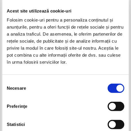
Acest site utilizează cookie-uri
Folosim cookie-uri pentru a personaliza conținutul și
anunțurile, pentru a oferi funcții de rețele sociale și pentru
a analiza traficul. De asemenea, le oferim partenerilor de
rețele sociale, de publicitate și de analize informații cu
privire la modul în care folosiți site-ul nostru. Aceștia le
Gib I. Mihaescu - Opere
Andrei Marinescu - Patru piese
pot combina cu alte informații oferite de dvs. sau culese
(volumul 5)
despre noi
în urma folosirii serviciilor lor.
IN STOC
IN STOC
Pret:
12,00Lei
8,40
Lei
Pret:
15,00Lei
12,00
Lei
Adaugă în coș
Adaugă în coș
Selecția
Necesare
consimțământului
-30%
-30%
Preferinţe
Statistici