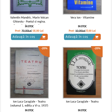
Valentin Mandric, Marin Voican
Vera Ion - Vitamine
Ghioroiu - Poetul si regina.
Opera in doua acte si sase
IN STOC
IN STOC
tablouri (partituri)
Pret:
70,00Lei
56,00
Lei
Pret:
10,00Lei
8,00
Lei
Adaugă în coș
Adaugă în coș
-20%
-20%
Ion Luca Caragiale - Teatru
Ion Luca Caragiale - Teatru
(volumul 1, editia a VI-a, 1937)
IN STOC
IN STOC