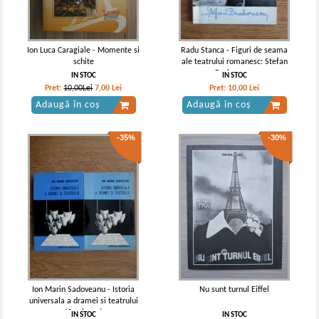
Ion Luca Caragiale - Momente si
Radu Stanca - Figuri de seama
schite
ale teatrului romanesc: Stefan
Braborescu
IN STOC
IN STOC
Pret:
10,00Lei
7,00
Lei
Pret:
10,00
Lei
Adaugă în coș
Adaugă în coș
-35%
-30%
Ion Marin Sadoveanu - Istoria
Nu sunt turnul Eiffel
universala a dramei si teatrului
(2 volume)
IN STOC
IN STOC