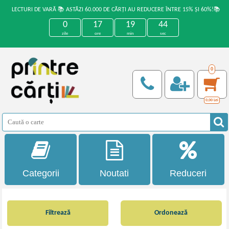
LECTURI DE VARĂ 📚 ASTĂZI 60.000 DE CĂRȚI AU REDUCERE ÎNTRE 15% ȘI 60%!📚
0
17
19
43
zile
ore
min
sec
0
0,00
Lei
Categorii
Noutati
Reduceri
Filtrează
Ordonează