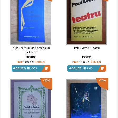
Trupa Teatrului de Comedie de
Paul Everac - Teatru
la A la V
IN STOC
IN STOC
Pret:
10,00Lei
4,00
Lei
Pret:
11,00Lei
8,80
Lei
Adaugă în coș
Adaugă în coș
-20%
-20%