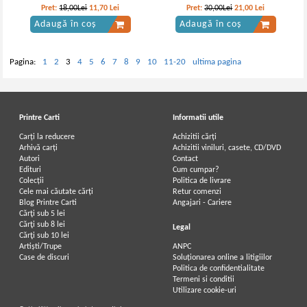
Pret:
18,00Lei
11,70
Lei
Pret:
30,00Lei
21,00
Lei
Adaugă în coș
Adaugă în coș
Pagina:
1
2
3
4
5
6
7
8
9
10
11-20
ultima pagina
Printre Carti
Informatii utile
Carți la reducere
Achizitii cărți
Arhivă carți
Achizitii viniluri, casete, CD/DVD
Autori
Contact
Edituri
Cum cumpar?
Colecții
Politica de livrare
Cele mai căutate cărți
Retur comenzi
Blog Printre Carti
Angajari - Cariere
Cărţi sub 5 lei
Cărţi sub 8 lei
Legal
Cărţi sub 10 lei
Artiști/Trupe
ANPC
Case de discuri
Soluționarea online a litigiilor
Politica de confidentialitate
Termeni si conditii
Utilizare cookie-uri