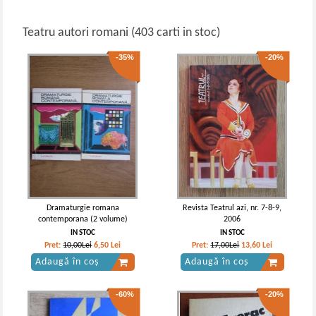
Teatru autori romani (403 carti in stoc)
-35%
-20%
Dramaturgie romana
Revista Teatrul azi, nr. 7-8-9,
contemporana (2 volume)
2006
IN STOC
IN STOC
Pret:
10,00Lei
6,50
Lei
Pret:
17,00Lei
13,60
Lei
Adaugă în coș
Adaugă în coș
-60%
-20%