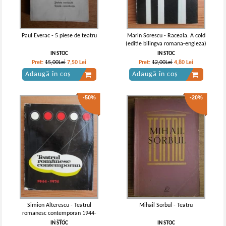
Paul Everac - 5 piese de teatru
Marin Sorescu - Raceala. A cold
(editie bilingva romana-engleza)
IN STOC
IN STOC
Pret:
15,00Lei
7,50
Lei
Pret:
12,00Lei
4,80
Lei
Adaugă în coș
Adaugă în coș
-50%
-20%
Simion Alterescu - Teatrul
Mihail Sorbul - Teatru
romanesc contemporan 1944-
1974
IN STOC
IN STOC