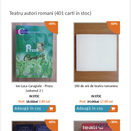
Teatru autori romani (401 carti in stoc)
-40%
-50%
Ion Luca Caragiale - Proza
160 de ani de teatru romanesc
(volumul 2 )
IN STOC
IN STOC
Pret:
16,00Lei
9,60
Lei
Pret:
34,00Lei
17,00
Lei
Adaugă în coș
Adaugă în coș
-60%
-35%