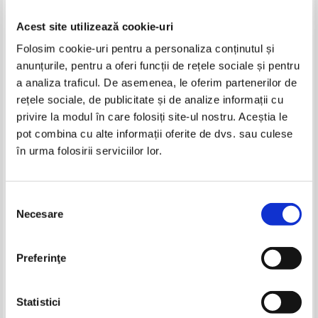
Acest site utilizează cookie-uri
Folosim cookie-uri pentru a personaliza conținutul și
anunțurile, pentru a oferi funcții de rețele sociale și pentru
a analiza traficul. De asemenea, le oferim partenerilor de
rețele sociale, de publicitate și de analize informații cu
privire la modul în care folosiți site-ul nostru. Aceștia le
Ion Luca Caragiale - Teatru
Rodica Padina - De joi pana
pot combina cu alte informații oferite de dvs. sau culese
duminica
în urma folosirii serviciilor lor.
IN STOC
IN STOC
Pret:
12,00Lei
4,80
Lei
Pret:
10,00Lei
6,00
Lei
Adaugă în coș
Adaugă în coș
Selecția
Necesare
consimțământului
-60%
-50%
Preferinţe
Statistici