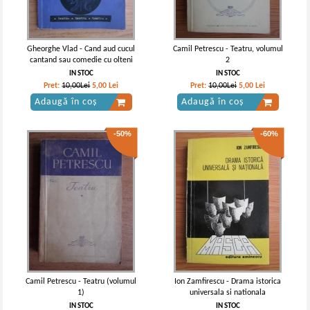
Gheorghe Vlad - Cand aud cucul
Camil Petrescu - Teatru, volumul
cantand sau comedie cu olteni
2
IN STOC
IN STOC
Pret:
10,00Lei
5,00
Lei
Pret:
10,00Lei
5,00
Lei
Adaugă în coș
Adaugă în coș
-50%
-60%
Camil Petrescu - Teatru (volumul
Ion Zamfirescu - Drama istorica
1)
universala si nationala
IN STOC
IN STOC