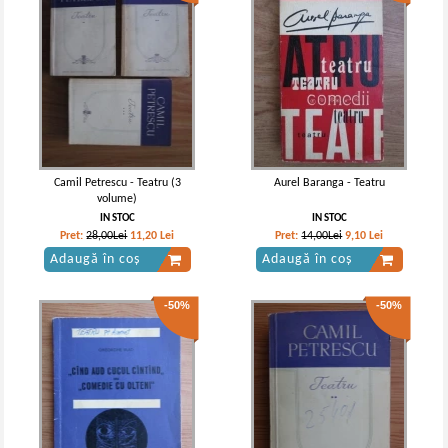
Camil Petrescu - Teatru (3
Aurel Baranga - Teatru
volume)
IN STOC
IN STOC
Pret:
28,00Lei
11,20
Lei
Pret:
14,00Lei
9,10
Lei
Adaugă în coș
Adaugă în coș
-50%
-50%