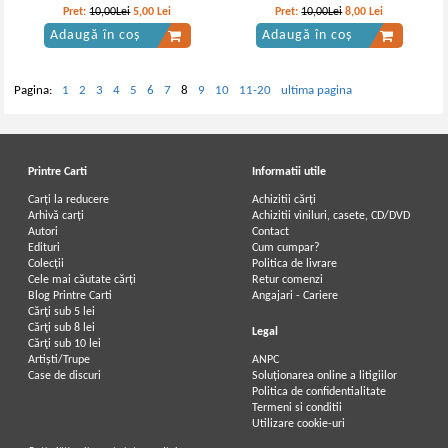
Pret:
10,00Lei
5,00
Lei
Pret:
10,00Lei
8,00
Lei
Adaugă în coș
Adaugă în coș
Pagina:
1
2
3
4
5
6
7
8
9
10
11-20
ultima pagina
Printre Carti
Informatii utile
Carți la reducere
Achizitii cărți
Arhivă carți
Achizitii viniluri, casete, CD/DVD
Autori
Contact
Edituri
Cum cumpar?
Colecții
Politica de livrare
Cele mai căutate cărți
Retur comenzi
Blog Printre Carti
Angajari - Cariere
Cărţi sub 5 lei
Cărţi sub 8 lei
Legal
Cărţi sub 10 lei
Artiști/Trupe
ANPC
Case de discuri
Soluționarea online a litigiilor
Politica de confidentialitate
Termeni si conditii
Utilizare cookie-uri