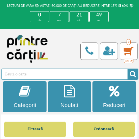
LECTURI DE VARĂ 📚 ASTĂZI 60.000 DE CĂRȚI AU REDUCERE ÎNTRE 15% ȘI 60%!📚
0
7
21
48
zile
ore
min
sec
0
0,00
Lei
Categorii
Noutati
Reduceri
Filtrează
Ordonează