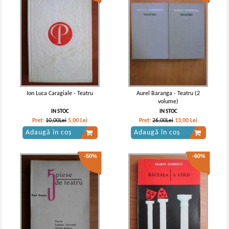
Ion Luca Caragiale - Teatru
Aurel Baranga - Teatru (2
volume)
IN STOC
IN STOC
Pret:
10,00Lei
5,00
Lei
Pret:
26,00Lei
13,00
Lei
Adaugă în coș
Adaugă în coș
-50%
-60%