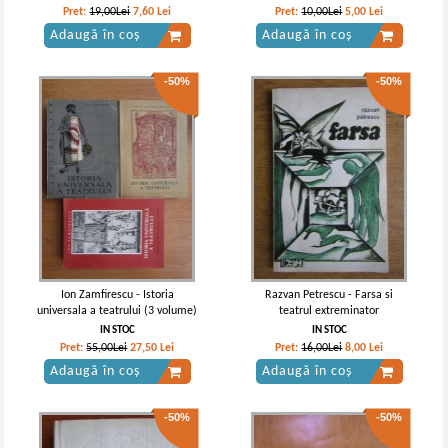
Pret:
19,00Lei
7,60
Lei
Pret:
10,00Lei
5,00
Lei
Adaugă în coș
Adaugă în coș
-50%
-50%
Ion Zamfirescu - Istoria
Razvan Petrescu - Farsa si
universala a teatrului (3 volume)
teatrul extreminator
IN STOC
IN STOC
Pret:
55,00Lei
27,50
Lei
Pret:
16,00Lei
8,00
Lei
Adaugă în coș
Adaugă în coș
-50%
-50%