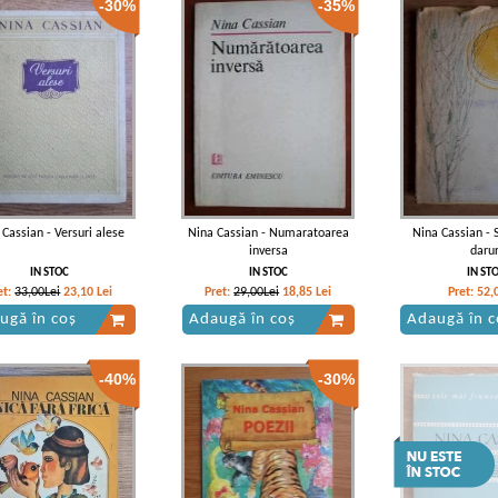
-30%
-35%
 Cassian - Versuri alese
Nina Cassian - Numaratoarea
Nina Cassian -
inversa
darur
IN STOC
IN STOC
IN ST
et:
33,00Lei
23,10
Lei
Pret:
29,00Lei
18,85
Lei
Pret:
52,
ugă în coș
Adaugă în coș
Adaugă în c
-40%
-30%