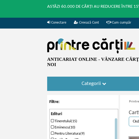
ASTĂZI 60.000 DE CĂRȚI AU REDUCERE ÎNTRE 15
Conectare
Creează Cont
Cum cumpăr
ANTICARIAT ONLINE - VÂNZARE CĂRŢI
NOI
Categorii
Filtre:
Printre
Cart
Edituri
Tineretului(15)
Eminescu(10)
Pentru Literatura(9)