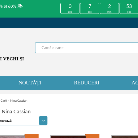
0
7
2
52
% ȘI 60%!📚
zile
ore
min
sec
 VECHI ŞI
NOUTĂȚI
REDUCERI
AC
 Carti
»
Nina Cassian
i Nina Cassian