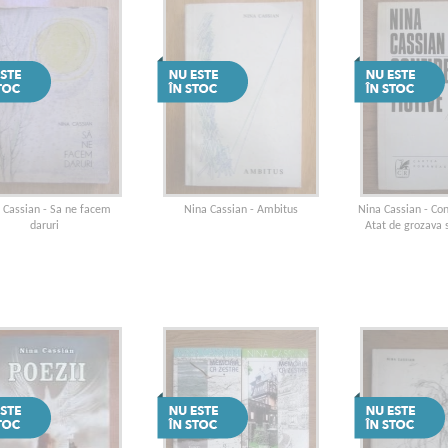
 Cassian - Sa ne facem
Nina Cassian - Ambitus
Nina Cassian - Conf
daruri
Atat de grozava s
proz