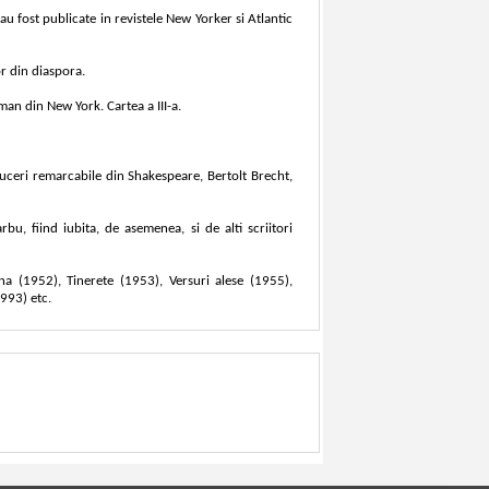
e au fost publicate in revistele New Yorker si Atlantic
or din diaspora.
man din New York. Cartea a III-a.
aduceri remarcabile din Shakespeare, Bertolt Brecht,
u, fiind iubita, de asemenea, si de alti scriitori
a (1952), Tinerete (1953), Versuri alese (1955),
993) etc.