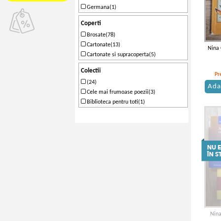
Forest Books(1)
Germana(1)
Langues Etrangeres(1)
Coperti
Stefan(1)
Brosate(78)
Minerva(1)
Cartonate(13)
Fundatia Culturala Romana(1)
Nina 
Cartonate si supracoperta(5)
Forum(1)
Herra(1)
Colectii
Pr
(24)
Ada
Cele mai frumoase poezii(3)
Biblioteca pentru toti(1)
Nina