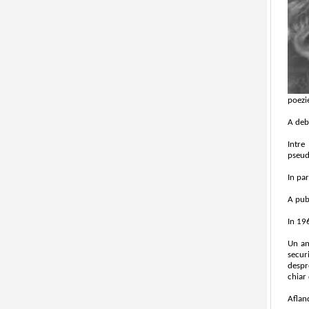
poezie
A deb
Intre
pseud
In par
A publ
In 196
Un an
securi
despre
chiar
Afland