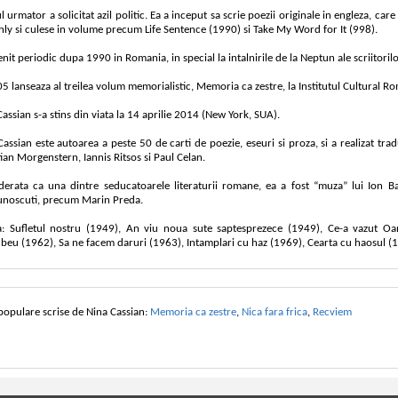
l urmator a solicitat azil politic. Ea a inceput sa scrie poezii originale in engleza, car
ly si culese in volume precum Life Sentence (1990) si Take My Word for It (998).
nit periodic dupa 1990 in Romania, in special la intalnirile de la Neptun ale scriitoril
5 lanseaza al treilea volum memorialistic, Memoria ca zestre, la Institutul Cultural Ro
assian s-a stins din viata la 14 aprilie 2014 (New York, SUA).
Cassian este autoarea a peste 50 de carti de poezie, eseuri si proza, si a realizat tr
ian Morgenstern, Iannis Ritsos si Paul Celan.
derata ca una dintre seducatoarele literaturii romane, ea a fost “muza” lui Ion Barb
unoscuti, precum Marin Preda.
: Sufletul nostru (1949), An viu noua sute saptesprezece (1949), Ce-a vazut Oan
beu (1962), Sa ne facem daruri (1963), Intamplari cu haz (1969), Cearta cu haosul (1
 populare scrise de Nina Cassian:
Memoria ca zestre
,
Nica fara frica
,
Recviem