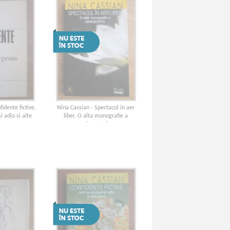
idente fictive.
Nina Cassian - Spectacol in aer
i adio si alte
liber. O alta monografie a
e
dragostei