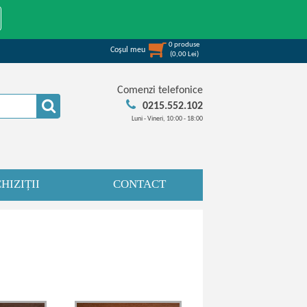
0
produse
Coşul meu
(
0,00
Lei
)
Comenzi telefonice
0215.552.102
Luni - Vineri, 10:00 - 18:00
HIZIȚII
CONTACT