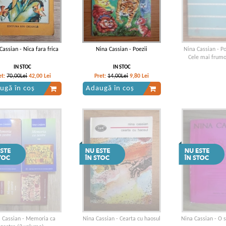
Cassian - Nica fara frica
Nina Cassian - Poezii
Nina Cassian - Po
Cele mai frumo
IN STOC
IN STOC
et:
70,00Lei
42,00
Lei
Pret:
14,00Lei
9,80
Lei
ugă în coș
Adaugă în coș
 Cassian - Memoria ca
Nina Cassian - Cearta cu haosul
Nina Cassian - O