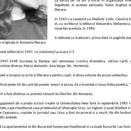
La varsta de 16 ani a intrat in organizatia Ti
ilegalitate. In aceeasi perioada, Tudor Arghezi 
literare.
In 1943 s-a casatorit cu Vladimir Colin. Casnicia 
ei, cu scriitorul si editorul Alexandru Stefanescu
moartea acestuia, in 1984.
A debutat cu traduceri, prima data in paginile zia
 originala in Romania literara.
utat editorial in 1947, cu volulumul La scara 1/1.
 1947-1948 lucreaza la Rampa; aici semneaza cronica dramatica, vitrina cartii, c
onime diverse: Maria Veniamin, Ana Varga, Nic, Hortensia.
alel a inceput sa scrie si literatura pentru copii, si doua volume de proza subiectiva.
icat peste 50 de carti de poezie, eseuri si proza. Ea a inventat o noua limba poetica, 
9 a fost distinsa cu premiul Uniunii Scriitorilor din Romania.
gajament de a preda scrisul creativ la Universitatea New York in septembrie 1985 i-a
tate a perchezitionat casa prietenului ei Gheorghe Ursu, un inginer si poet disident si 
 Ceausescu, copiate in jurnalul sau: Ursu a fost incarcerat si a murit, fie din lovituri a
 din ambele.
 ca apartamentul ei din Bucuresti fusese perchezitionat si ca toate bunurile i-au fost