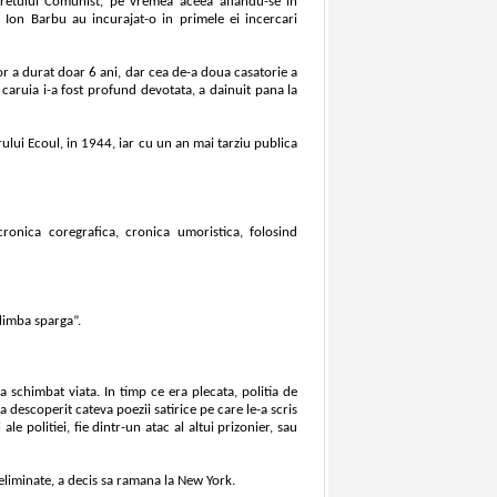
neretului Comunist, pe vremea aceea aflandu-se in
si Ion Barbu au incurajat-o in primele ei incercari
lor a durat doar 6 ani, dar cea de-a doua casatorie a
, caruia i-a fost profund devotata, a dainuit pana la
rului Ecoul, in 1944, iar cu un an mai tarziu publica
ronica coregrafica, cronica umoristica, folosind
“limba sparga”.
 schimbat viata. In timp ce era plecata, politia de
a descoperit cateva poezii satirice pe care le-a scris
le politiei, fie dintr-un atac al altui prizonier, sau
 eliminate, a decis sa ramana la New York.