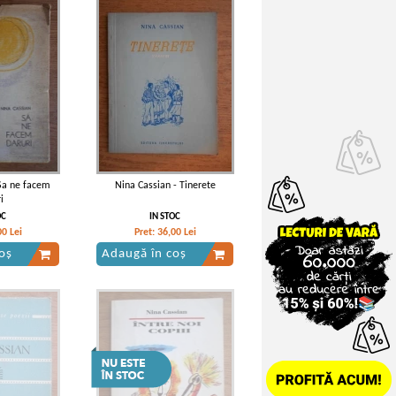
 Sa ne facem
Nina Cassian - Tinerete
i
OC
IN STOC
00
Lei
Pret:
36,00
Lei
oș
Adaugă în coș