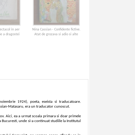
ectacol in aer
Nina Cassian - Confidente fictive.
ie a dragostei
Atat de grozava si adio si alte
proze
oiembrie 1924), poeta, eseista si traducatoare.
Cassian-Matasaru, era un traducator cunoscut.
sov. Aici, ea a urmat scoala primara si doar primele
a Bucuresti, unde si-a continuat studiile la Institutul