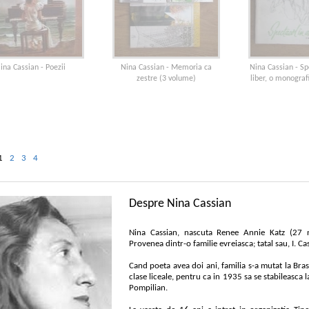
ina Cassian - Poezii
Nina Cassian - Memoria ca
Nina Cassian - Sp
zestre (3 volume)
liber, o monograf
1
2
3
4
Despre Nina Cassian
Nina Cassian, nascuta Renee Annie Katz (27 n
Provenea dintr-o familie evreiasca; tatal sau, I. 
Cand poeta avea doi ani, familia s-a mutat la Bra
clase liceale, pentru ca in 1935 sa se stabileasca l
Pompilian.