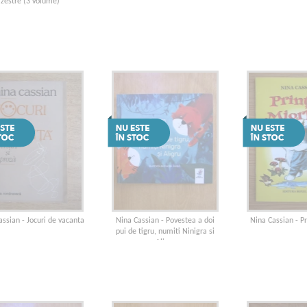
zestre (3 volume)
assian - Jocuri de vacanta
Nina Cassian - Povestea a doi
Nina Cassian - Pr
pui de tigru, numiti Ninigra si
Aligru