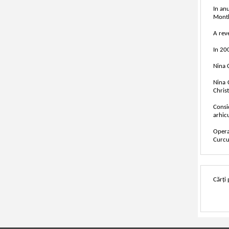
In anu
Month
A reve
In 200
Nina C
Nina 
Christ
Consi
arhic
Opera
Curcu
Cărți