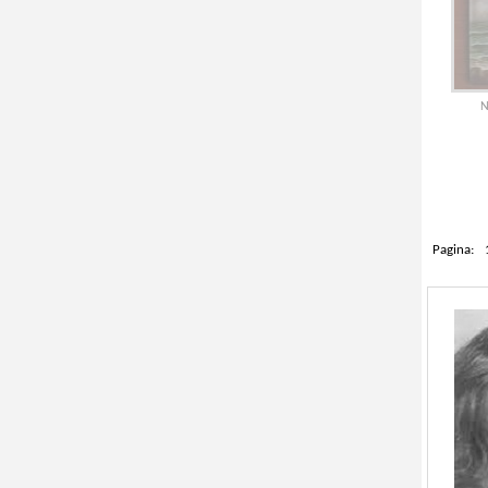
N
Pagina: