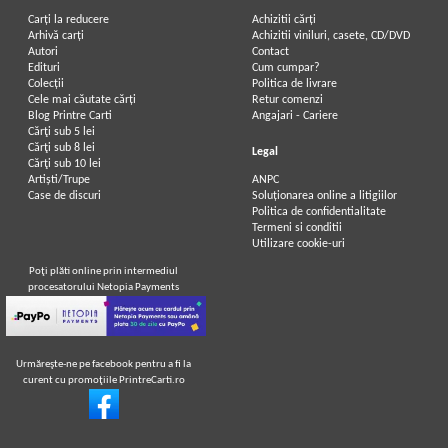
Carți la reducere
Achizitii cărți
Arhivă carți
Achizitii viniluri, casete, CD/DVD
Autori
Contact
Edituri
Cum cumpar?
Colecții
Politica de livrare
Cele mai căutate cărți
Retur comenzi
Blog Printre Carti
Angajari - Cariere
Cărţi sub 5 lei
Cărţi sub 8 lei
Legal
Cărţi sub 10 lei
Artiști/Trupe
ANPC
Case de discuri
Soluționarea online a litigiilor
Politica de confidentialitate
Termeni si conditii
Utilizare cookie-uri
Poţi plăti online prin intermediul
procesatorului Netopia Payments
Urmăreşte-ne pe facebook pentru a fi la
curent cu promoţiile PrintreCarti.ro