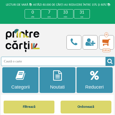
LECTURI DE VARĂ 📚 ASTĂZI 60.000 DE CĂRȚI AU REDUCERE ÎNTRE 15% ȘI 60%!📚
0
7
33
30
zile
ore
min
sec
0
0,00
Lei
Categorii
Noutati
Reduceri
Filtrează
Ordonează