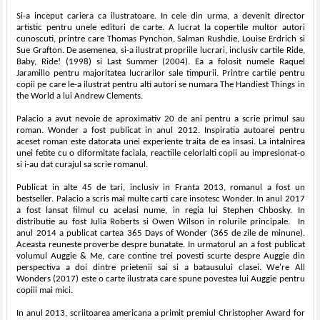
Si-a inceput cariera ca ilustratoare. In cele din urma, a devenit director
artistic pentru unele edituri de carte. A lucrat la copertile multor autori
cunoscuti, printre care Thomas Pynchon, Salman Rushdie, Louise Erdrich si
Sue Grafton. De asemenea, si-a ilustrat propriile lucrari, inclusiv cartile Ride,
Baby, Ride! (1998) si Last Summer (2004). Ea a folosit numele Raquel
Jaramillo pentru majoritatea lucrarilor sale timpurii. Printre cartile pentru
copii pe care le-a ilustrat pentru alti autori se numara The Handiest Things in
the World a lui Andrew Clements.
Palacio a avut nevoie de aproximativ 20 de ani pentru a scrie primul sau
roman. Wonder a fost publicat in anul 2012. Inspiratia autoarei pentru
aceset roman este datorata unei experiente traita de ea insasi. La intalnirea
unei fetite cu o diformitate faciala, reactiile celorlalti copii au impresionat-o
si i-au dat curajul sa scrie romanul.
Publicat in alte 45 de tari, inclusiv in Franta 2013, romanul a fost un
bestseller. Palacio a scris mai multe carti care insotesc Wonder. In anul 2017
a fost lansat filmul cu acelasi nume, in regia lui Stephen Chbosky. In
distributie au fost Julia Roberts si Owen Wilson in rolurile principale. In
anul 2014 a publicat cartea 365 Days of Wonder (365 de zile de minune).
Aceasta reuneste proverbe despre bunatate. In urmatorul an a fost publicat
volumul Auggie & Me, care contine trei povesti scurte despre Auggie din
perspectiva a doi dintre prietenii sai si a batausului clasei. We're All
Wonders (2017) este o carte ilustrata care spune povestea lui Auggie pentru
copiii mai mici.
In anul 2013, scriitoarea americana a primit premiul Christopher Award for