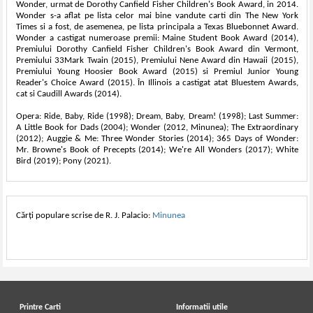
Wonder, urmat de Dorothy Canfield Fisher Children's Book Award, in 2014.
Wonder s-a aflat pe lista celor mai bine vandute carti din The New York
Times si a fost, de asemenea, pe lista principala a Texas Bluebonnet Award.
Wonder a castigat numeroase premii: Maine Student Book Award (2014),
Premiului Dorothy Canfield Fisher Children's Book Award din Vermont,
Premiului 33Mark Twain (2015), Premiului Nene Award din Hawaii (2015),
Premiului Young Hoosier Book Award (2015) si Premiul Junior Young
Reader's Choice Award (2015). În Illinois a castigat atat Bluestem Awards,
cat si Caudill Awards (2014).
Opera: Ride, Baby, Ride (1998); Dream, Baby, Dream! (1998); Last Summer:
A Little Book for Dads (2004); Wonder (2012, Minunea); The Extraordinary
(2012); Auggie & Me: Three Wonder Stories (2014); 365 Days of Wonder:
Mr. Browne's Book of Precepts (2014); We're All Wonders (2017); White
Bird (2019); Pony (2021).
Cărți populare scrise de R. J. Palacio:
Minunea
Printre Carti
Informatii utile