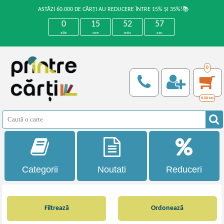
ASTĂZI 60.000 DE CĂRȚI AU REDUCERE ÎNTRE 15% ȘI 35%!📚
0
15
52
57
zile
ore
min
sec
0
0,00
Lei
Categorii
Noutati
Reduceri
Filtrează
Ordonează