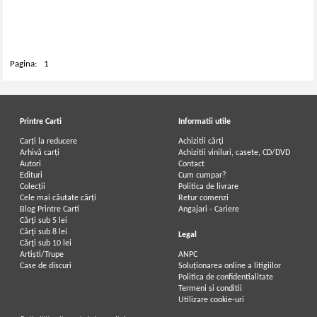
Pagina:
1
Printre Carti
Informatii utile
Carți la reducere
Achizitii cărți
Arhivă carți
Achizitii viniluri, casete, CD/DVD
Autori
Contact
Edituri
Cum cumpar?
Colecții
Politica de livrare
Cele mai căutate cărți
Retur comenzi
Blog Printre Carti
Angajari - Cariere
Cărţi sub 5 lei
Cărţi sub 8 lei
Legal
Cărţi sub 10 lei
Artiști/Trupe
ANPC
Case de discuri
Soluționarea online a litigiilor
Politica de confidentialitate
Termeni si conditii
Utilizare cookie-uri