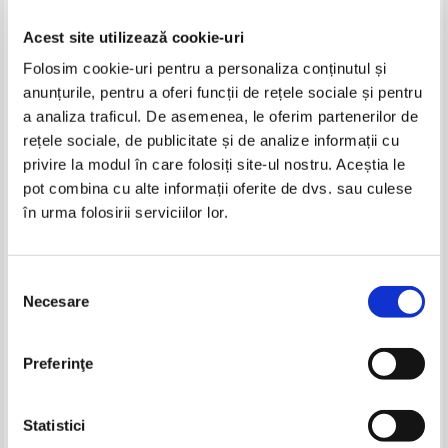
Acest site utilizează cookie-uri
Folosim cookie-uri pentru a personaliza conținutul și
anunțurile, pentru a oferi funcții de rețele sociale și pentru
a analiza traficul. De asemenea, le oferim partenerilor de
rețele sociale, de publicitate și de analize informații cu
privire la modul în care folosiți site-ul nostru. Aceștia le
Simion Harnea - Legende si
Simion Harnea - Datinele si
pot combina cu alte informații oferite de dvs. sau culese
locuri vrincene
obiceiurile noastre dela
în urma folosirii serviciilor lor.
Sarbatorile Pastelor
Selecția
Necesare
consimțământului
Preferinţe
Statistici