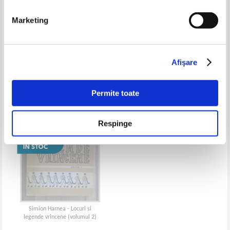
Marketing
Simion Harnea - Franturi din
Simion Harnea - Biblioteca
viata strabuna (volumul 1)
populara Comoara Vrancei
Afişare
Permite toate
Respinge
Simion Harnea - Locuri si
legende vrincene (volumul 2)