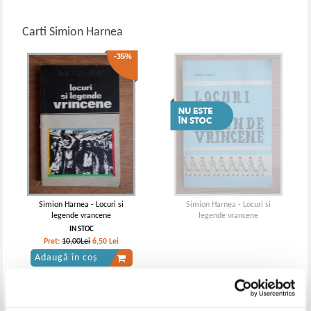
Carti Simion Harnea
-35%
Simion Harnea - Locuri si
Simion Harnea - Locuri si
legende vrancene
legende vrancene
IN STOC
Pret:
10,00Lei
6,50
Lei
Adaugă în coș