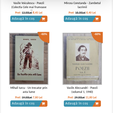
Vasile Voiculescu - Poezii
Mircea Constanda - Zambetul
(Colectia Cele mai frumoase
lacrimii
poezii)
Pret:
13,00Lei
8,45
Lei
Pret:
16,00Lei
6,40
Lei
Adaugă în coș
Adaugă în coș
-60%
-60%
Mihail Iurcu - Un trecator prin
Vasile Alecsandri - Poezii
asta lume
(volumul 1, 1940)
Pret:
19,00Lei
7,60
Lei
Pret:
29,00Lei
11,60
Lei
Adaugă în coș
Adaugă în coș