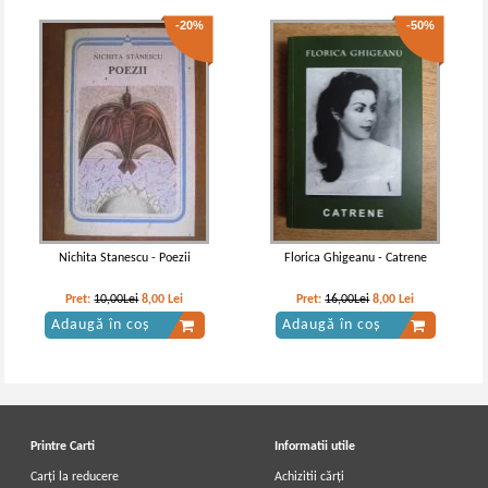
-20%
-50%
Nichita Stanescu - Poezii
Florica Ghigeanu - Catrene
Pret:
10,00Lei
8,00
Lei
Pret:
16,00Lei
8,00
Lei
Adaugă în coș
Adaugă în coș
Printre Carti
Informatii utile
Carți la reducere
Achizitii cărți