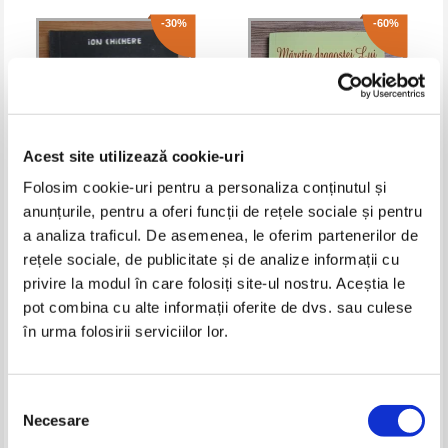
-30%
-60%
Acest site utilizează cookie-uri
Folosim cookie-uri pentru a personaliza conținutul și
anunțurile, pentru a oferi funcții de rețele sociale și pentru
a analiza traficul. De asemenea, le oferim partenerilor de
Ion Chichere - Poeme vesele si
Lidia Albert - Maretia dragostei
triste scrise prin carciumi
Lui, volumul 2. Mesaje divine
rețele sociale, de publicitate și de analize informații cu
comuniste
despre virtuti crestine
Pret:
12,00Lei
8,40
Lei
Pret:
17,00Lei
6,80
Lei
privire la modul în care folosiți site-ul nostru. Aceștia le
Adaugă în coș
Adaugă în coș
pot combina cu alte informații oferite de dvs. sau culese
în urma folosirii serviciilor lor.
-60%
Selecția
Necesare
consimțământului