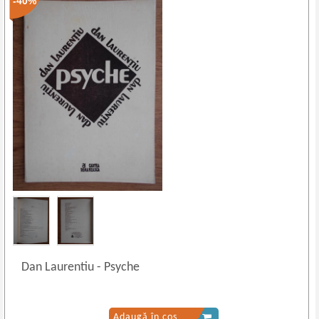
-40%
Dan Laurentiu
-
Psyche
Adaugă în coș