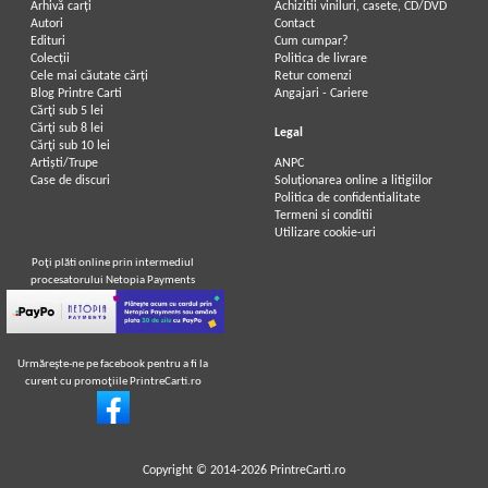
Arhivă carți
Achizitii viniluri, casete, CD/DVD
Autori
Contact
Edituri
Cum cumpar?
Colecții
Politica de livrare
Cele mai căutate cărți
Retur comenzi
Blog Printre Carti
Angajari - Cariere
Cărţi sub 5 lei
Cărţi sub 8 lei
Legal
Cărţi sub 10 lei
Artiști/Trupe
ANPC
Case de discuri
Soluționarea online a litigiilor
Politica de confidentialitate
Termeni si conditii
Utilizare cookie-uri
Poţi plăti online prin intermediul
procesatorului Netopia Payments
Urmăreşte-ne pe facebook pentru a fi la
curent cu promoţiile PrintreCarti.ro
Copyright © 2014-2026
PrintreCarti.ro