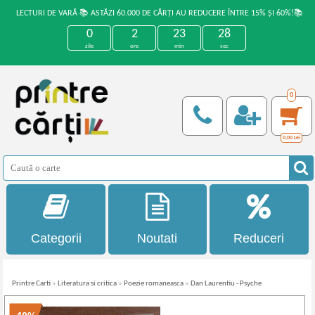
LECTURI DE VARĂ 📚 ASTĂZI 60.000 DE CĂRȚI AU REDUCERE ÎNTRE 15% ȘI 60%!📚
0
2
23
28
zile
ore
min
sec
0
0,00
Lei
Categorii
Noutati
Reduceri
Printre Carti
»
Literatura si critica
»
Poezie romaneasca
»
Dan Laurentiu - Psyche