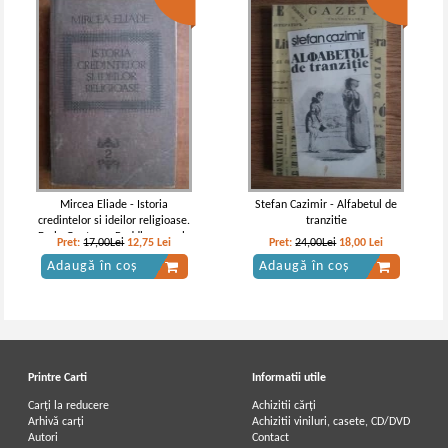
Mircea Eliade - Istoria
Stefan Cazimir - Alfabetul de
credintelor si ideilor religioase.
tranzitie
De la Gautama Buddha pana la
Pret:
17,00Lei
12,75
Lei
Pret:
24,00Lei
18,00
Lei
triumful crestinismului (volumul
Adaugă în coș
Adaugă în coș
2)
Printre Carti
Informatii utile
Carți la reducere
Achizitii cărți
Arhivă carți
Achizitii viniluri, casete, CD/DVD
Autori
Contact