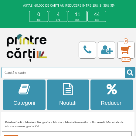
ASTĂZI 60.000 DE CĂRȚI AU REDUCERE ÎNTRE 15% ȘI 35%!📚
0
4
11
44
zile
ore
min
sec
0
0,00
Lei
Categorii
Noutati
Reduceri
Printre Carti
»
Istorie si Geografie
»
Istorie
»
Istoria Romanilor
»
Bucuresti. Materiale de
istorie si muzeografie XVI