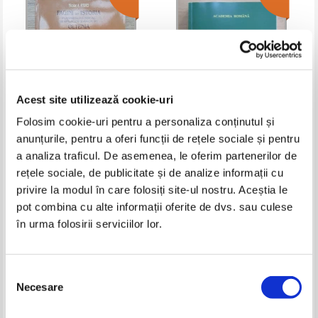
Acest site utilizează cookie-uri
Folosim cookie-uri pentru a personaliza conținutul și
anunțurile, pentru a oferi funcții de rețele sociale și pentru
Nicolae A. Andrei - Pagini din
Academia Romana. Anuar 2014
a analiza traficul. De asemenea, le oferim partenerilor de
istoria invatamantului
comercial, de arte, meserii si
rețele sociale, de publicitate și de analize informații cu
Pret:
25,00Lei
16,25
Lei
Pret:
25,00Lei
16,25
Lei
agricol din Oltenia
Adaugă în coș
Adaugă în coș
privire la modul în care folosiți site-ul nostru. Aceștia le
pot combina cu alte informații oferite de dvs. sau culese
în urma folosirii serviciilor lor.
-25%
-30%
Selecția
Necesare
consimțământului