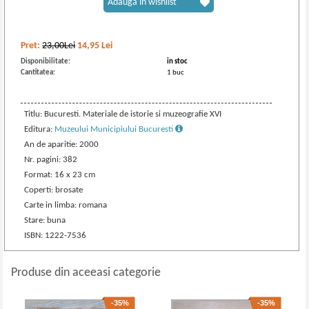
Adaugă în wishlist
Pret:
23,00Lei
14,95
Lei
Disponibilitate:
in stoc
Cantitatea:
1 buc
Titlu: Bucuresti. Materiale de istorie si muzeografie XVI
Editura:
Muzeului Municipiului Bucuresti
An de aparitie: 2000
Nr. pagini: 382
Format: 16 x 23 cm
Coperti: brosate
Carte in limba: romana
Stare: buna
ISBN: 1222-7536
Produse din aceeasi categorie
-35%
-35%