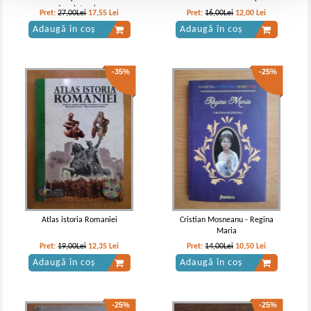
de reintregire
Pret:
27,00Lei
17,55
Lei
Pret:
16,00Lei
12,00
Lei
Adaugă în coș
Adaugă în coș
-35%
-25%
Atlas istoria Romaniei
Cristian Mosneanu - Regina
Maria
Pret:
19,00Lei
12,35
Lei
Pret:
14,00Lei
10,50
Lei
Adaugă în coș
Adaugă în coș
-25%
-25%