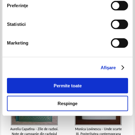
Preferinţe
Statistici
Vladimir Tismaneanu - Fantoma
Dimitrie Bolintineanu - Legende
lui Gheorghiu Dej
istorice
Pret:
23,00Lei
17,25
Lei
Pret:
21,00Lei
14,70
Lei
Marketing
Adaugă în coș
Adaugă în coș
-35%
-25%
Afişare
Permite toate
Respinge
Aureliu Capatina - Zile de razboi.
Monica Lovinescu - Unde scurte
Note de campanie din razboiul
III. Posteritatea contemporana