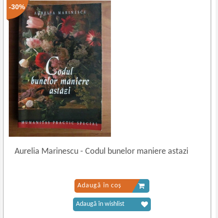
-30%
Aurelia Marinescu
-
Codul bunelor maniere astazi
Adaugă în coș
Adaugă în wishlist