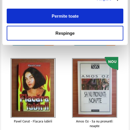
Permite toate
Augustin Buzura - Absentii
Florin Ionita - Limba si literatura
romana. Teste si bareme.
Respinge
Bacalaureat
Pret:
10,00Lei
8,00
Lei
Pret:
17,00Lei
6,80
Lei
Adaugă în coș
Adaugă în coș
Pavel Corut - Flacara iubirii
Amos Oz - Sa nu pronunti:
noapte