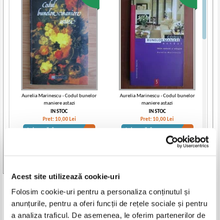
Aurelia Marinescu - Codul bunelor
Aurelia Marinescu - Codul bunelor
maniere astazi
maniere astazi
IN STOC
IN STOC
Pret:
10,00
Lei
Pret:
10,00
Lei
Adaugă în coș
Adaugă în coș
Vezi toate edițiile »
Acest site utilizează cookie-uri
Produse din aceeasi categorie
Folosim cookie-uri pentru a personaliza conținutul și
anunțurile, pentru a oferi funcții de rețele sociale și pentru
-40%
-20%
a analiza traficul. De asemenea, le oferim partenerilor de