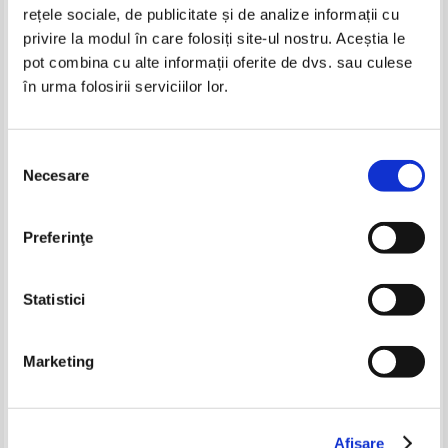
rețele sociale, de publicitate și de analize informații cu
privire la modul în care folosiți site-ul nostru. Aceștia le
pot combina cu alte informații oferite de dvs. sau culese
în urma folosirii serviciilor lor.
Aurelia Marinescu - Codul bunelor
Aurelia Marinescu - Codul bunelor
maniere astazi
maniere astazi
IN STOC
IN STOC
Pret:
18,00
Lei
Pret:
60,00
Lei
Selecția
Adaugă în coș
Adaugă în coș
Necesare
consimțământului
Artur Gorovei - Cimiliturile
Teodor Baconsky - Despre
romanilor
necunoscut
Pret:
10,00Lei
6,00
Lei
Pret:
10,00Lei
8,00
Lei
Preferinţe
Adaugă în coș
Adaugă în coș
Statistici
-20%
-60%
Marketing
Aurelia Anastasia Marinescu - Codul
Aurelia Marinescu - Codul bunelor
bunelor maniere astazi
maniere astazi (cu autograf)
Afişare