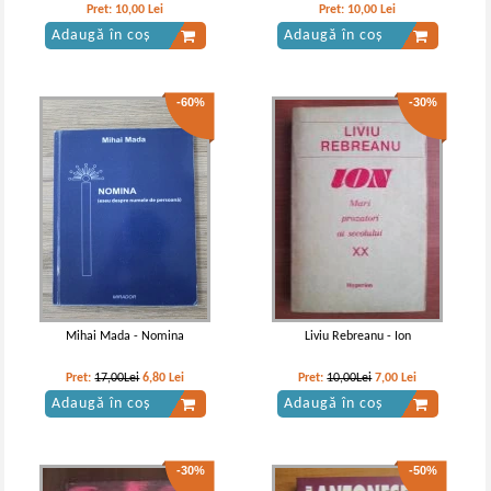
Pret:
10,00
Lei
Pret:
10,00
Lei
Adaugă în coș
Adaugă în coș
-60%
-30%
Mihai Mada - Nomina
Liviu Rebreanu - Ion
Pret:
17,00Lei
6,80
Lei
Pret:
10,00Lei
7,00
Lei
Adaugă în coș
Adaugă în coș
-30%
-50%