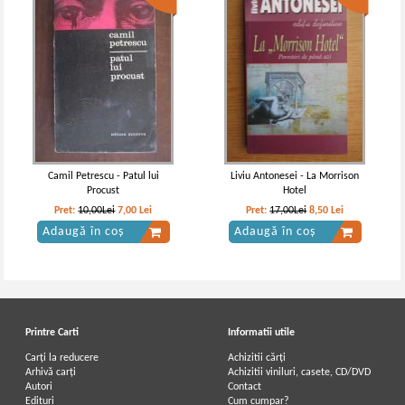
Camil Petrescu - Patul lui
Liviu Antonesei - La Morrison
Procust
Hotel
Pret:
10,00Lei
7,00
Lei
Pret:
17,00Lei
8,50
Lei
Adaugă în coș
Adaugă în coș
Printre Carti
Informatii utile
Carți la reducere
Achizitii cărți
Arhivă carți
Achizitii viniluri, casete, CD/DVD
Autori
Contact
Edituri
Cum cumpar?