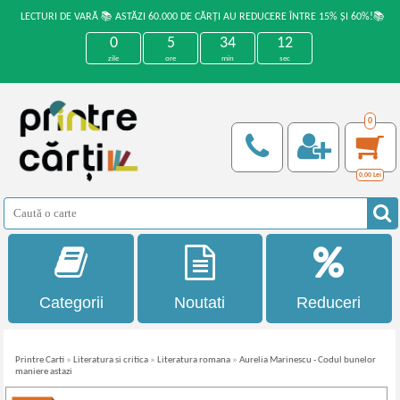
LECTURI DE VARĂ 📚 ASTĂZI 60.000 DE CĂRȚI AU REDUCERE ÎNTRE 15% ȘI 60%!📚
0
5
34
12
zile
ore
min
sec
0
0,00
Lei
Categorii
Noutati
Reduceri
Printre Carti
»
Literatura si critica
»
Literatura romana
»
Aurelia Marinescu - Codul bunelor
maniere astazi