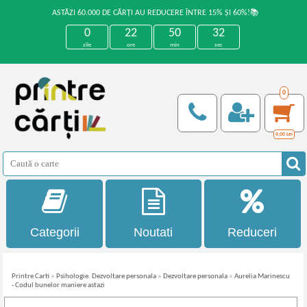
ASTĂZI 60.000 DE CĂRȚI AU REDUCERE ÎNTRE 15% ȘI 60%!📚
0
22
50
32
zile
ore
min
sec
0
0,00
Lei
Categorii
Noutati
Reduceri
Printre Carti
»
Psihologie. Dezvoltare personala
»
Dezvoltare personala
»
Aurelia Marinescu
- Codul bunelor maniere astazi