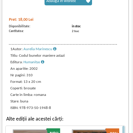
Adaugă în wishlist
Pret:
18,00
Lei
Disponibilitate:
in stoc
Cantitatea:
2 buc
1Autor:
Aurelia Marinescu
Titlu: Codul bunelor maniere astazi
Editura:
Humanitas
An aparitie: 2002
Nr pagini: 310
Format: 13 x 20 cm
Coperti: brosate
Carte in limba: romana
Stare: buna
ISBN: 978-973-50-1948-8
Alte ediții ale acestei cărți: