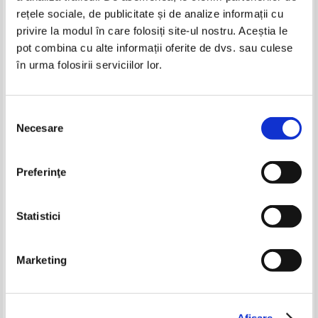
rețele sociale, de publicitate și de analize informații cu
privire la modul în care folosiți site-ul nostru. Aceștia le
pot combina cu alte informații oferite de dvs. sau culese
în urma folosirii serviciilor lor.
Aurelia Marinescu - Codul bunelor
Aurelia Marinescu - Codul bunelor
maniere astazi
maniere astazi
IN STOC
IN STOC
Pret:
10,00
Lei
Pret:
60,00
Lei
Selecția
Adaugă în coș
Adaugă în coș
Necesare
consimțământului
Ross Campbell - Educatia prin
Stephane Clerget - Criza
iubire
adolescentei. Cai de a o depasi
cu succes
Preferinţe
Pret:
24,00Lei
14,40
Lei
Pret:
16,00Lei
12,80
Lei
Adaugă în coș
Adaugă în coș
Statistici
Marketing
Aurelia Anastasia Marinescu - Codul
Aurelia Marinescu - Codul bunelor
Afişare