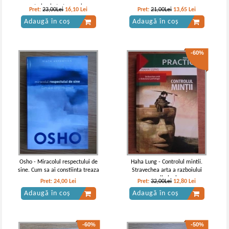
este bagheta ta magica
Pret:
23,00Lei
16,10
Lei
Pret:
21,00Lei
13,65
Lei
Adaugă în coș
Adaugă în coș
-60%
Osho - Miracolul respectului de
Haha Lung - Controlul mintii.
sine. Cum sa ai constiinta treaza
Stravechea arta a razboiului
psihologic
Pret:
24,00
Lei
Pret:
32,00Lei
12,80
Lei
Adaugă în coș
Adaugă în coș
-60%
-50%