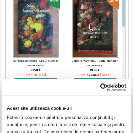
-30%
Aurelia Marinescu - Codul bunelor
Aurelia Marinescu - Codul bunelor
maniere astazi
maniere astazi
IN STOC
IN STOC
Pret:
10,00
Lei
Pret:
12,00Lei
8,40
Lei
Adaugă în coș
Adaugă în coș
Vezi toate edițiile »
Acest site utilizează cookie-uri
Produse din aceeasi categorie
Folosim cookie-uri pentru a personaliza conținutul și
anunțurile, pentru a oferi funcții de rețele sociale și pentru
-40%
-20%
a analiza traficul. De asemenea, le oferim partenerilor de