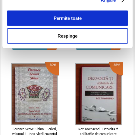
bunelor maniere astazi
maniere astazi (cu autograf)
Permite toate
Gary si Joy Lundberg - Invata sa
N. E. Pestov - Cum sa ne
asculti! Sase principii practice
crestem copiii
Respinge
prin care ii poti ajuta pe ceilalti
Pret:
22,00
Lei
Pret:
20,00
Lei
sa isi rezolve problemele si sa ai
Adaugă în coș
Adaugă în coș
relatii mai implinite
-30%
-35%
Florence Scovel Shinn - Scrieri,
Roz Townsend - Dezvolta-ti
volumul 1. Jocul vietii cuvantul
abilitatile de comunicare