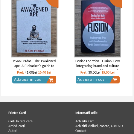
Jevan Pradas - The awakened
Denise Lee Yohn - Fusion. How
ape. A Biohacker's guide to
integrating brand and culture
evolutionary fitness, natural
powers the world's greatest
Pret:
41,00Lei
16,40
Lei
Pret:
30,00Lei
15,00
Lei
ecstasy and stress-free living
companies
Adaugă în coș
Adaugă în coș
Printre Carti
Informatii utile
Carți la reducere
Achizitii cărți
Arhivă carți
Achizitii viniluri, casete, CD/DVD
Autori
Contact