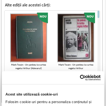
Alte ediții ale acestei cărți:
Mark Twain - Un yankeu la curtea
Mark Twain - Un yankeu la curtea
regelui Arthur (Adevarul)
regelui Arthur
IN STOC
IN STOC
Pret:
14,00
Lei
Pret:
10,00
Lei
Adaugă în coș
Adaugă în coș
Acest site utilizează cookie-uri
-50%
-40%
Vezi toate edițiile »
Folosim cookie-uri pentru a personaliza conținutul și