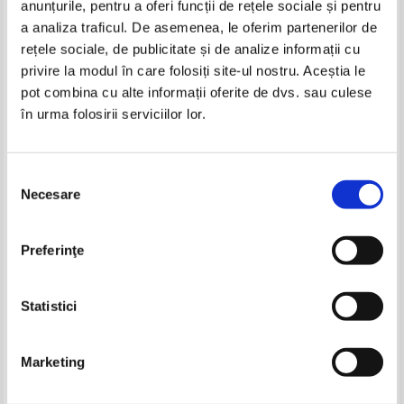
anunțurile, pentru a oferi funcții de rețele sociale și pentru
Produse din aceeasi categorie
a analiza traficul. De asemenea, le oferim partenerilor de
rețele sociale, de publicitate și de analize informații cu
-60%
privire la modul în care folosiți site-ul nostru. Aceștia le
pot combina cu alte informații oferite de dvs. sau culese
în urma folosirii serviciilor lor.
Mark Twain - Un yankeu la curtea
Mark Twain - Un yankeu la curtea
regelui Arthur
regelui Arthur
Selecția
IN STOC
IN STOC
Necesare
Pret:
10,00Lei
5,00
Lei
Pret:
10,00Lei
6,00
Lei
consimțământului
Adaugă în coș
Adaugă în coș
Ian McEwan - Cainii negri
Jean Laffitte - Rose France
Preferinţe
-60%
-20%
Pret:
10,00
Lei
Pret:
18,00Lei
7,20
Lei
Adaugă în coș
Adaugă în coș
Statistici
-60%
Marketing