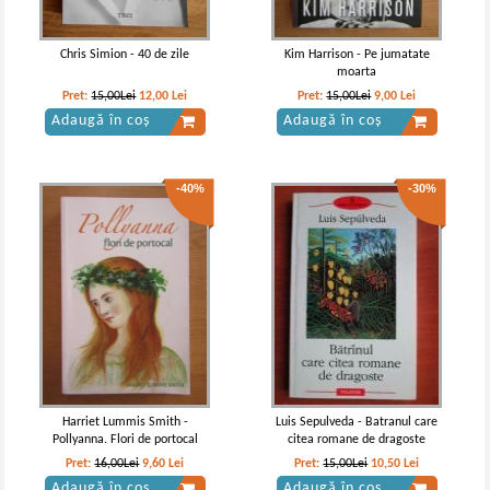
Adaugă în coș
Adaugă în coș
Chris Simion - 40 de zile
Kim Harrison - Pe jumatate
moarta
Pret:
15,00Lei
12,00
Lei
Pret:
15,00Lei
9,00
Lei
Adaugă în coș
Adaugă în coș
-40%
-30%
Mark Twain - Un yankeu la curtea
Mark Twain - Un yankeu la curtea
regelui Arthur
regelui Arthur (Adevarul de Lux)
Harriet Lummis Smith -
Luis Sepulveda - Batranul care
Pollyanna. Flori de portocal
citea romane de dragoste
Pret:
16,00Lei
9,60
Lei
Pret:
15,00Lei
10,50
Lei
Adaugă în coș
Adaugă în coș