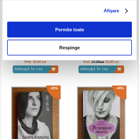
Afişare
Mark Twain - Un yankeu la curtea
Mark Twain - Un yankeu la curtea
Regelui Arthur
regelui Arthur
IN STOC
IN STOC
Permite toate
Pret:
10,00Lei
4,00
Lei
Pret:
10,00Lei
8,00
Lei
Adaugă în coș
Adaugă în coș
Respinge
Isaac Asimov - Soarele gol
David Duchovny - Bucky F*cking
(Cotidianul)
Dent
-40%
Pret:
10,00
Lei
Pret:
27,00Lei
10,80
Lei
Adaugă în coș
Adaugă în coș
-20%
-40%
Mark Twain - Un yankeu la curtea
Mark Twain - Un yankeu la curtea
regelui Arthur
regelui Arthur
IN STOC
IN STOC
Pret:
10,00Lei
6,00
Lei
Pret:
13,00
Lei