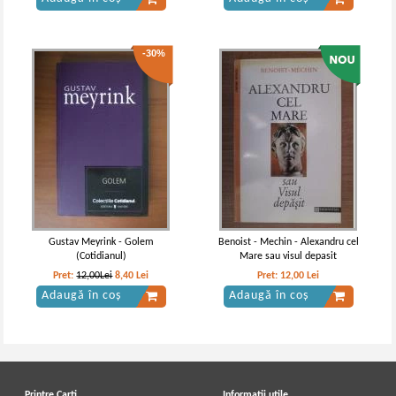
-30%
Twain - Opere, volumul 2 (Un
Mark Twain - Un yankeu la curtea
yankeu la curtea regelui Arthur)
regelui Arthur
Gustav Meyrink - Golem
Benoist - Mechin - Alexandru cel
(Cotidianul)
Mare sau visul depasit
Pret:
12,00Lei
8,40
Lei
Pret:
12,00
Lei
Adaugă în coș
Adaugă în coș
Printre Carti
Informatii utile