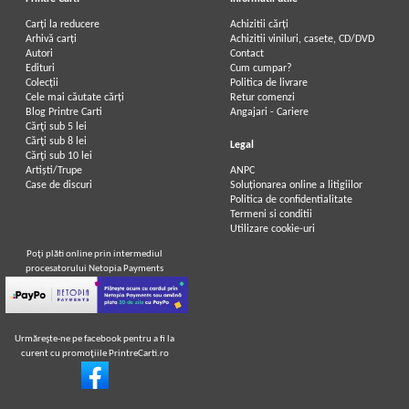
Carți la reducere
Achizitii cărți
Arhivă carți
Achizitii viniluri, casete, CD/DVD
Autori
Contact
Mark Twain - Un yankeu la curtea
Mark Twain - Un yankeu la curtea
Edituri
Cum cumpar?
regelui Arthur
regelui Arthur
Colecții
Politica de livrare
Cele mai căutate cărți
Retur comenzi
Blog Printre Carti
Angajari - Cariere
Cărţi sub 5 lei
Cărţi sub 8 lei
Legal
Cărţi sub 10 lei
Artiști/Trupe
ANPC
Case de discuri
Soluționarea online a litigiilor
Politica de confidentialitate
Termeni si conditii
Utilizare cookie-uri
Poţi plăti online prin intermediul
procesatorului Netopia Payments
Urmăreşte-ne pe facebook pentru a fi la
curent cu promoţiile PrintreCarti.ro
Mark Twain - Un yankeu la curtea
Mark Twain - Un yankeu la curtea
regelui Arthur
regelui Arthur