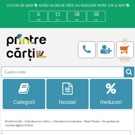
LECTURI DE VARĂ 📚 ASTĂZI 60.000 DE CĂRȚI AU REDUCERE ÎNTRE 15% ȘI 60%!📚
0
11
58
58
zile
ore
min
sec
0
0,00
Lei
Categorii
Noutati
Reduceri
Printre Carti
»
Literatura si critica
»
Literatura universala
»
Mark Twain - Un yankeu la
curtea regelui Arthur