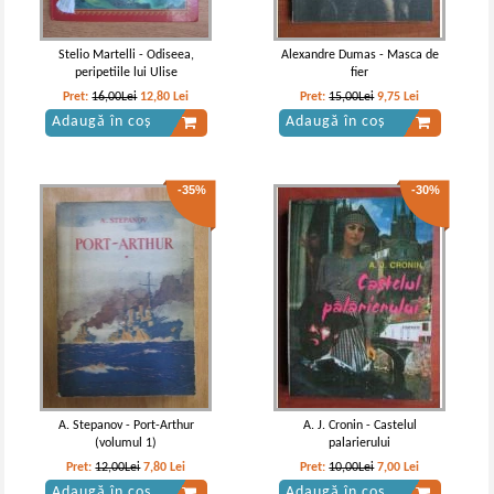
Adaugă în coș
Adaugă în coș
Stelio Martelli - Odiseea,
Alexandre Dumas - Masca de
peripetiile lui Ulise
fier
Pret:
16,00Lei
12,80
Lei
Pret:
15,00Lei
9,75
Lei
Adaugă în coș
Adaugă în coș
-35%
-30%
Mark Twain - Un yankeu la curtea
Mark Twain - Un yankeu la curtea
regelui Arthur
regelui Arthur (Adevarul de Lux)
A. Stepanov - Port-Arthur
A. J. Cronin - Castelul
(volumul 1)
palarierului
Pret:
12,00Lei
7,80
Lei
Pret:
10,00Lei
7,00
Lei
Adaugă în coș
Adaugă în coș