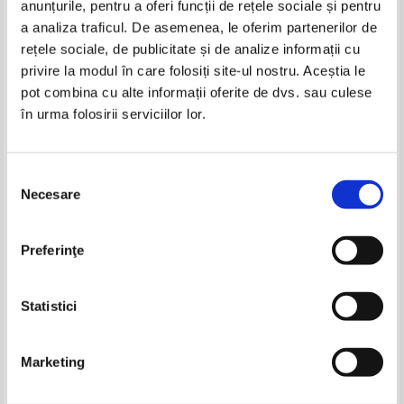
anunțurile, pentru a oferi funcții de rețele sociale și pentru
Produse din aceeasi categorie
a analiza traficul. De asemenea, le oferim partenerilor de
rețele sociale, de publicitate și de analize informații cu
-20%
-20%
privire la modul în care folosiți site-ul nostru. Aceștia le
pot combina cu alte informații oferite de dvs. sau culese
în urma folosirii serviciilor lor.
Mark Twain - Un yankeu la curtea
Mark Twain - Un yankeu la curtea
regelui Arthur
regelui Arthur
Selecția
IN STOC
IN STOC
Necesare
Pret:
10,00Lei
6,50
Lei
Pret:
10,00Lei
6,50
Lei
consimțământului
Adaugă în coș
Adaugă în coș
Edmondo de Amicis - Cuore,
Alexandre Dumas - Romanul lui
Preferinţe
inima de copil
Iisus
-20%
Pret:
13,00Lei
10,40
Lei
Pret:
14,00Lei
11,20
Lei
Adaugă în coș
Adaugă în coș
Statistici
-35%
-20%
Marketing