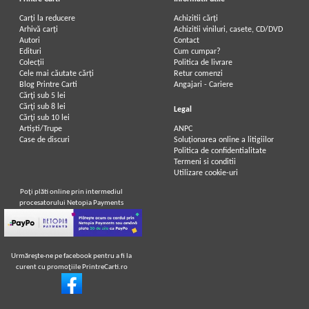
Carți la reducere
Achizitii cărți
Arhivă carți
Achizitii viniluri, casete, CD/DVD
Autori
Contact
Mark Twain - Un yankeu la curtea
Mark Twain - Un yankeu la curtea
Edituri
Cum cumpar?
regelui Arthur
regelui Arthur
Colecții
Politica de livrare
Cele mai căutate cărți
Retur comenzi
Blog Printre Carti
Angajari - Cariere
Cărţi sub 5 lei
Cărţi sub 8 lei
Legal
Cărţi sub 10 lei
Artiști/Trupe
ANPC
Case de discuri
Soluționarea online a litigiilor
Politica de confidentialitate
Termeni si conditii
Utilizare cookie-uri
Poţi plăti online prin intermediul
procesatorului Netopia Payments
Urmăreşte-ne pe facebook pentru a fi la
curent cu promoţiile PrintreCarti.ro
Mark Twain - Un yankeu la curtea
Mark Twain - Un yankeu la curtea
regelui Arthur
regelui Arthur