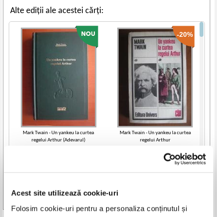
Alte ediții ale acestei cărți:
-20%
Mark Twain - Un yankeu la curtea
Mark Twain - Un yankeu la curtea
regelui Arthur (Adevarul)
regelui Arthur
IN STOC
IN STOC
Pret:
14,00
Lei
Pret:
10,00Lei
8,00
Lei
Adaugă în coș
Adaugă în coș
Acest site utilizează cookie-uri
-35%
-35%
Vezi toate edițiile »
Folosim cookie-uri pentru a personaliza conținutul și