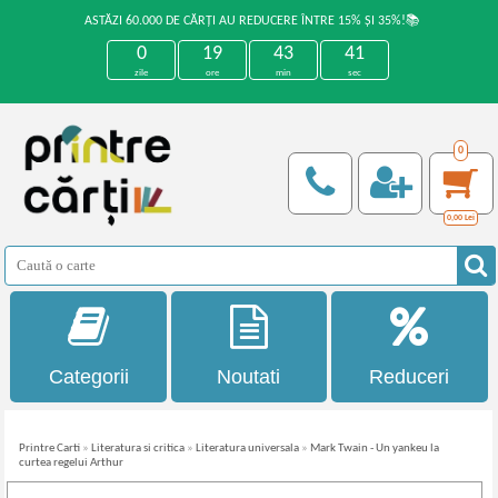
ASTĂZI 60.000 DE CĂRȚI AU REDUCERE ÎNTRE 15% ȘI 35%!📚
0
19
43
41
zile
ore
min
sec
0
0,00
Lei
Categorii
Noutati
Reduceri
Printre Carti
»
Literatura si critica
»
Literatura universala
»
Mark Twain - Un yankeu la
curtea regelui Arthur