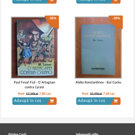
-35%
-30%
Twain - Opere, volumul 2 (Un
Mark Twain - Un yankeu la curtea
yankeu la curtea regelui Arthur)
regelui Arthur
Paul Feval Fiul - D`Artagnan
Aleko Konstantinov - Bai Ganiu
contra Cyrani
Pret:
12,00Lei
7,80
Lei
Pret:
10,00Lei
7,00
Lei
Adaugă în coș
Adaugă în coș
Printre Carti
Informatii utile