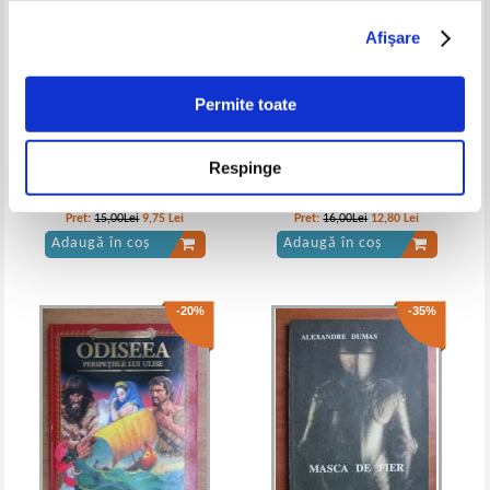
Afişare
Mark Twain - Un yankeu la curtea
Mark Twain - Un yankeu la curtea
Regelui Arthur
regelui Arthur
IN STOC
IN STOC
Permite toate
Pret:
10,00
Lei
Pret:
10,00Lei
8,00
Lei
Adaugă în coș
Adaugă în coș
Respinge
Allison Pearson - Cred ca te
Eleanor H. Porter - Pollyanna.
iubesc
Jocul bucuriei
-35%
Pret:
15,00Lei
9,75
Lei
Pret:
16,00Lei
12,80
Lei
Adaugă în coș
Adaugă în coș
-20%
-35%
Mark Twain - Un yankeu la curtea
Mark Twain - Un yankeu la curtea
regelui Arthur
regelui Arthur
IN STOC
IN STOC
Pret:
10,00Lei
6,50
Lei
Pret:
13,00
Lei