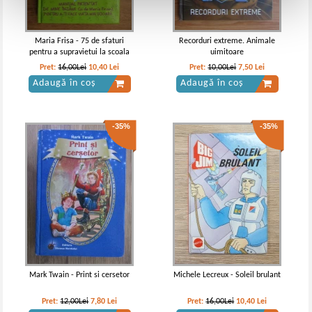
Maria Frisa - 75 de sfaturi
Recorduri extreme. Animale
pentru a supravietui la scoala
uimitoare
Pret:
16,00Lei
10,40
Lei
Pret:
10,00Lei
7,50
Lei
Adaugă în coș
Adaugă în coș
-35%
-35%
Mark Twain - Print si cersetor
Michele Lecreux - Soleil brulant
Pret:
12,00Lei
7,80
Lei
Pret:
16,00Lei
10,40
Lei