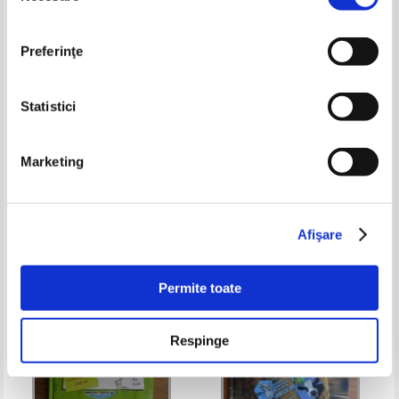
Preferinţe
Statistici
Doctorita Plusica. Surpriza lui
Ioan Slavici - Nuvele
Marketing
Zapi
Pret:
18,00Lei
12,60
Lei
Pret:
13,00Lei
9,75
Lei
Adaugă în coș
Adaugă în coș
Afişare
-35%
-25%
Permite toate
Respinge