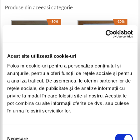
Produse din aceeasi categorie
-30%
-30%
Acest site utilizează cookie-uri
Folosim cookie-uri pentru a personaliza conținutul și
anunțurile, pentru a oferi funcții de rețele sociale și pentru
a analiza traficul. De asemenea, le oferim partenerilor de
rețele sociale, de publicitate și de analize informații cu
Johanna Spyri - Heidi
Rudyard Kipling - Cartea junglei
privire la modul în care folosiți site-ul nostru. Aceștia le
Pret:
10,00Lei
7,00
Lei
Pret:
10,00Lei
7,00
Lei
pot combina cu alte informații oferite de dvs. sau culese
Adaugă în coș
Adaugă în coș
în urma folosirii serviciilor lor.
-30%
-25%
Selecția
Necesare
consimțământului