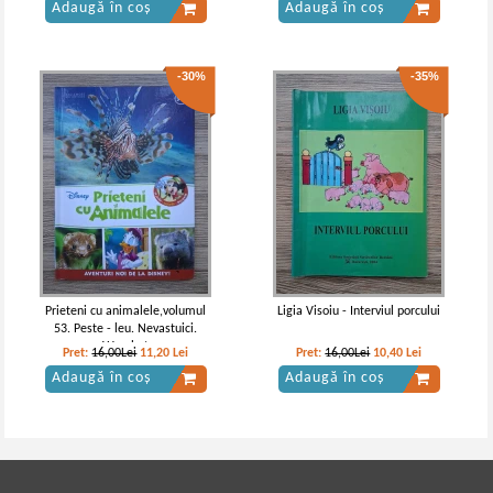
Adaugă în coș
Adaugă în coș
-30%
-35%
Prieteni cu animalele,volumul
Ligia Visoiu - Interviul porcului
53. Peste - leu. Nevastuici.
Wombat
Pret:
16,00Lei
11,20
Lei
Pret:
16,00Lei
10,40
Lei
Adaugă în coș
Adaugă în coș