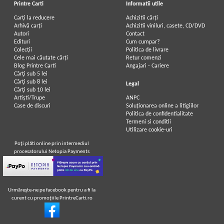
Printre Carti
Informatii utile
Carți la reducere
Achizitii cărți
Arhivă carți
Achizitii viniluri, casete, CD/DVD
Autori
Contact
Edituri
Cum cumpar?
Colecții
Politica de livrare
Cele mai căutate cărți
Retur comenzi
Blog Printre Carti
Angajari - Cariere
Cărţi sub 5 lei
Cărţi sub 8 lei
Legal
Cărţi sub 10 lei
Artiști/Trupe
ANPC
Case de discuri
Soluționarea online a litigiilor
Politica de confidentialitate
Termeni si conditii
Utilizare cookie-uri
Poţi plăti online prin intermediul
procesatorului Netopia Payments
Urmăreşte-ne pe facebook pentru a fi la
curent cu promoţiile PrintreCarti.ro