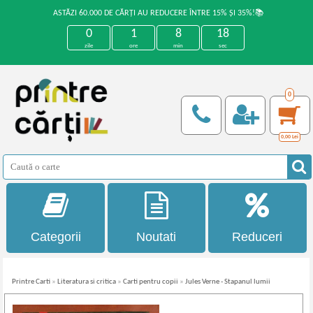
ASTĂZI 60.000 DE CĂRȚI AU REDUCERE ÎNTRE 15% ȘI 35%!📚
0
1
8
18
zile
ore
min
sec
0
0,00
Lei
Categorii
Noutati
Reduceri
Printre Carti
»
Literatura si critica
»
Carti pentru copii
»
Jules Verne - Stapanul lumii