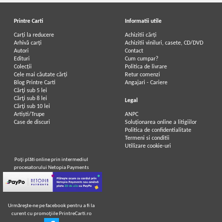
Printre Carti
Informatii utile
Carți la reducere
Achizitii cărți
Arhivă carți
Achizitii viniluri, casete, CD/DVD
Autori
Contact
Edituri
Cum cumpar?
Colecții
Politica de livrare
Cele mai căutate cărți
Retur comenzi
Blog Printre Carti
Angajari - Cariere
Cărţi sub 5 lei
Cărţi sub 8 lei
Legal
Cărţi sub 10 lei
Artiști/Trupe
ANPC
Case de discuri
Soluționarea online a litigiilor
Politica de confidentialitate
Termeni si conditii
Utilizare cookie-uri
Poţi plăti online prin intermediul
procesatorului Netopia Payments
Urmăreşte-ne pe facebook pentru a fi la
curent cu promoţiile PrintreCarti.ro