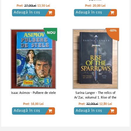
Pret:
27,00Lei
13,50
Lei
Pret:
20,00
Lei
Adaugă în coș
Adaugă în coș
-60%
Isaac Asimov - Pulbere de stele
Sarina Langer - The relics of
Ar'Zac, volumul 1. Rise of the
sparrows
Pret:
16,00
Lei
Pret:
32,00Lei
12,80
Lei
Adaugă în coș
Adaugă în coș