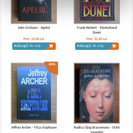
John Grisham - Apelul
Frank Herbert - Mantuitorul
Dunei
Pret:
24,00
Lei
Pret:
32,00
Lei
Adaugă în coș
Adaugă în coș
-50%
Jeffrey Archer - Fiica risipitoare
Rodica Ojog Brasoveanu - Ochii
jupanitei