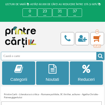
LECTURI DE VARĂ 📚 ASTĂZI 60.000 DE CĂRȚI AU REDUCERE ÎNTRE 15% ȘI 60%!📚
0
23
31
37
zile
ore
min
sec
0
0,00
Lei
Categorii
Noutati
Reduceri
Printre Carti
»
Literatura si critica
»
Romane politiste, SF, thriller, actiune
»
Agatha Christie -
Painea gigantului