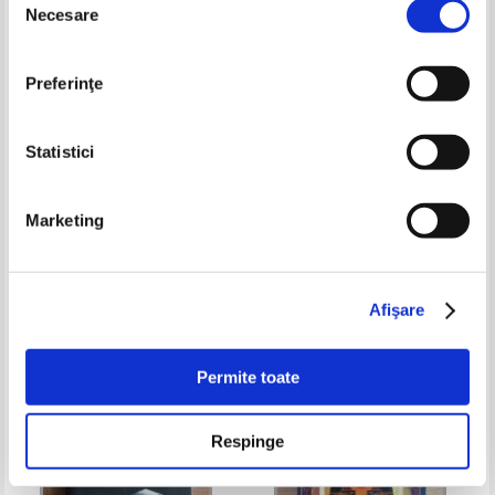
Necesare
consimțământului
Preferinţe
Statistici
Marketing
Rodica Ojog - Brasoveanu -
Colin Falconer - Aztec
Vulturul dincolo de cornul lunii
Pret:
20,00Lei
14,00
Lei
Pret:
18,00
Lei
Adaugă în coș
Adaugă în coș
Afişare
Permite toate
Respinge