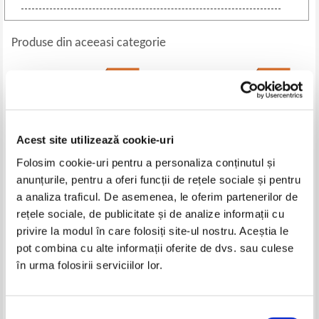
Produse din aceeasi categorie
-20%
-35%
Acest site utilizează cookie-uri
Folosim cookie-uri pentru a personaliza conținutul și
anunțurile, pentru a oferi funcții de rețele sociale și pentru
a analiza traficul. De asemenea, le oferim partenerilor de
rețele sociale, de publicitate și de analize informații cu
Alfred Hitchcock - Istorisiri
Barry Eisler - Operatiunea
privire la modul în care folosiți site-ul nostru. Aceștia le
macabre
Ochiul lui Dumnezeu
pot combina cu alte informații oferite de dvs. sau culese
Pret:
17,00Lei
13,60
Lei
Pret:
20,00Lei
13,00
Lei
în urma folosirii serviciilor lor.
Adaugă în coș
Adaugă în coș
Selecția
-30%