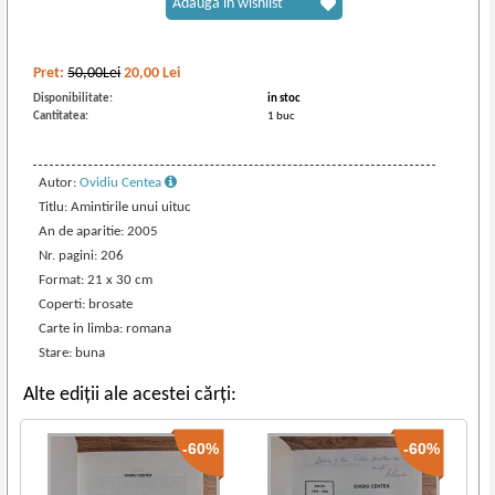
Adaugă în wishlist
Pret:
50,00Lei
20,00
Lei
Disponibilitate:
in stoc
Cantitatea:
1 buc
Autor:
Ovidiu Centea
Titlu: Amintirile unui uituc
An de aparitie: 2005
Nr. pagini: 206
Format: 21 x 30 cm
Coperti: brosate
Carte in limba: romana
Stare: buna
Alte ediții ale acestei cărți:
-60%
-60%