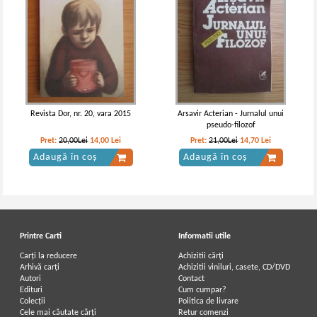
Revista Dor, nr. 20, vara 2015
Arsavir Acterian - Jurnalul unui
pseudo-filozof
Pret:
20,00Lei
14,00
Lei
Pret:
21,00Lei
14,70
Lei
Adaugă în coș
Adaugă în coș
Printre Carti
Informatii utile
Carți la reducere
Achizitii cărți
Arhivă carți
Achizitii viniluri, casete, CD/DVD
Autori
Contact
Edituri
Cum cumpar?
Colecții
Politica de livrare
Cele mai căutate cărți
Retur comenzi