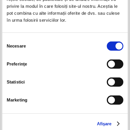
privire la modul în care folosiți site-ul nostru. Aceștia le
pot combina cu alte informații oferite de dvs. sau culese
Ovidiu Centea - Amintirile unui
Ovidiu Centea - Amintirile uni uituc
în urma folosirii serviciilor lor.
uituc (cu autograful autorului)
Selecția
Necesare
consimțământului
Richard Kelly - Sean Penn
Janet B. Pascal - Cine a fost
Isaac Newton?
Pret:
28,00Lei
14,00
Lei
Pret:
19,00Lei
15,20
Lei
Preferinţe
Adaugă în coș
Adaugă în coș
Statistici
-30%
Marketing
Afişare