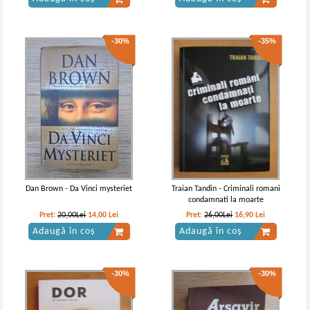
-30%
-35%
Dan Brown - Da Vinci mysteriet
Traian Tandin - Criminali romani
condamnati la moarte
Pret:
20,00Lei
14,00
Lei
Pret:
26,00Lei
16,90
Lei
Adaugă în coș
Adaugă în coș
-30%
-30%