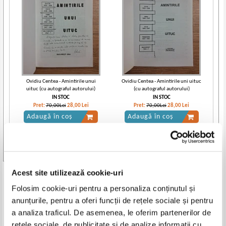
Ovidiu Centea - Amintirile unui
Ovidiu Centea - Amintirile uni uituc
uituc (cu autograful autorului)
(cu autograful autorului)
IN STOC
IN STOC
Pret:
70,00Lei
28,00
Lei
Pret:
70,00Lei
28,00
Lei
Adaugă în coș
Adaugă în coș
Vezi toate edițiile »
Acest site utilizează cookie-uri
Produse din aceeasi categorie
Folosim cookie-uri pentru a personaliza conținutul și
anunțurile, pentru a oferi funcții de rețele sociale și pentru
-50%
-20%
a analiza traficul. De asemenea, le oferim partenerilor de
rețele sociale, de publicitate și de analize informații cu