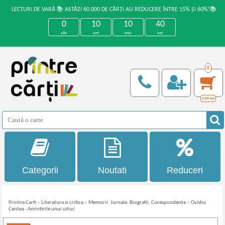
LECTURI DE VARĂ 📚 ASTĂZI 60.000 DE CĂRȚI AU REDUCERE ÎNTRE 15% ȘI 60%!📚
0
10
10
40
zile
ore
min
sec
0
0,00
Lei
Categorii
Noutati
Reduceri
Printre Carti
»
Literatura si critica
»
Memorii. Jurnale. Biografii. Corespondenta
»
Ovidiu
Centea - Amintirile unui uituc