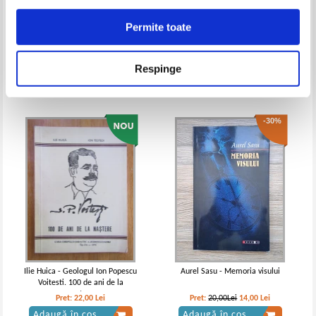
Permite toate
Bill Bryson - The Lost Continent.
Tennessee Williams - Memoriile
Travels in small-town America
unui batran crocodil
Pret:
17,00
Lei
Pret:
26,00Lei
18,20
Lei
Respinge
Adaugă în coș
Adaugă în coș
-30%
Ilie Huica - Geologul Ion Popescu
Aurel Sasu - Memoria visului
Voitesti. 100 de ani de la
nastere
Pret:
22,00
Lei
Pret:
20,00Lei
14,00
Lei
Adaugă în coș
Adaugă în coș