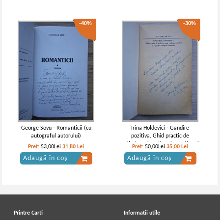
-40%
-30%
George Sovu - Romanticii (cu
Irina Holdevici - Gandire
autograful autorului)
pozitiva. Ghid practic de
psihoterapie rational-emotiva si
Pret:
53,00Lei
31,80
Lei
Pret:
50,00Lei
35,00
Lei
cognitiv comportamentala (cu
Adaugă în coș
Adaugă în coș
autograful autoarei, minima
uzura)
Printre Carti
Informatii utile