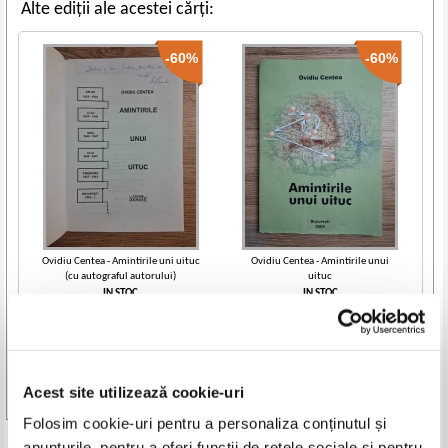
Alte ediții ale acestei cărți:
-60%
-60%
Ovidiu Centea - Amintirile uni uituc
Ovidiu Centea - Amintirile unui
(cu autograful autorului)
uituc
IN STOC
IN STOC
Pret:
70,00Lei
28,00
Lei
Pret:
50,00Lei
20,00
Lei
Adaugă în coș
Adaugă în coș
Acest site utilizează cookie-uri
Vezi toate edițiile »
Folosim cookie-uri pentru a personaliza conținutul și
anunțurile, pentru a oferi funcții de rețele sociale și pentru