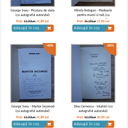
George Sovu - Picatura de viata
Mirela Retegan - Pledoarie
(cu autograful autorului)
pentru mami si tati (cu
autograful autoarei)
Pret:
53,00Lei
31,80
Lei
Pret:
35,00Lei
21,00
Lei
Adaugă în coș
Adaugă în coș
-40%
-60%
George Sovu - Martor incomod
Dinu Cernescu - Intalniri (cu
(cu autograful autorului)
autograful autorului)
Pret:
53,00Lei
31,80
Lei
Pret:
50,00Lei
20,00
Lei
Adaugă în coș
Adaugă în coș