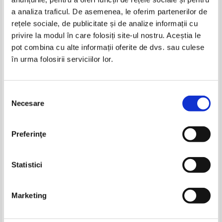
Produse din aceeasi categorie
a analiza traficul. De asemenea, le oferim partenerilor de
rețele sociale, de publicitate și de analize informații cu
-40%
-35%
privire la modul în care folosiți site-ul nostru. Aceștia le
pot combina cu alte informații oferite de dvs. sau culese
în urma folosirii serviciilor lor.
Ovidiu Centea - Amintirile unui
Ovidiu Centea - Amintirile uni uituc
uituc (cu autograful autorului)
Selecția
Necesare
consimțământului
George Sovu - Dragoste si
George Sovu - Misterele din vila
Preferinţe
moarte (cu autograful autorului)
parasita (contine autograful
autorului)
Pret:
53,00Lei
31,80
Lei
Pret:
45,00Lei
29,25
Lei
Adaugă în coș
Adaugă în coș
Statistici
-40%
-40%
Marketing