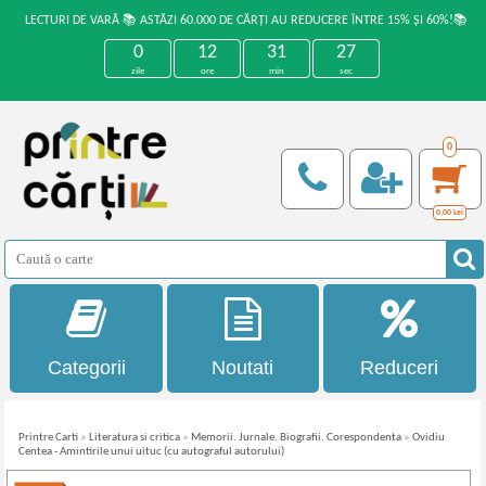
LECTURI DE VARĂ 📚 ASTĂZI 60.000 DE CĂRȚI AU REDUCERE ÎNTRE 15% ȘI 60%!📚
0
12
31
26
zile
ore
min
sec
0
0,00
Lei
Categorii
Noutati
Reduceri
Printre Carti
»
Literatura si critica
»
Memorii. Jurnale. Biografii. Corespondenta
»
Ovidiu
Centea - Amintirile unui uituc (cu autograful autorului)