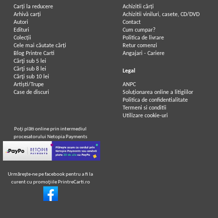
Carți la reducere
Achizitii cărți
Arhivă carți
Achizitii viniluri, casete, CD/DVD
Autori
Contact
Edituri
Cum cumpar?
Colecții
Politica de livrare
Cele mai căutate cărți
Retur comenzi
Blog Printre Carti
Angajari - Cariere
Cărţi sub 5 lei
Cărţi sub 8 lei
Legal
Cărţi sub 10 lei
Artiști/Trupe
ANPC
Case de discuri
Soluționarea online a litigiilor
Politica de confidentialitate
Termeni si conditii
Utilizare cookie-uri
Poţi plăti online prin intermediul
procesatorului Netopia Payments
Urmăreşte-ne pe facebook pentru a fi la
curent cu promoţiile PrintreCarti.ro