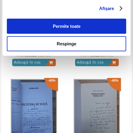
Afişare
Permite toate
Respinge
George Sovu - O vara de dor (cu
Ion C. Stefan - Suflet de
autograful autorului)
argesean (cu autograful
autorului)
Pret:
53,00Lei
31,80
Lei
Pret:
44,00Lei
26,40
Lei
Adaugă în coș
Adaugă în coș
-40%
-40%