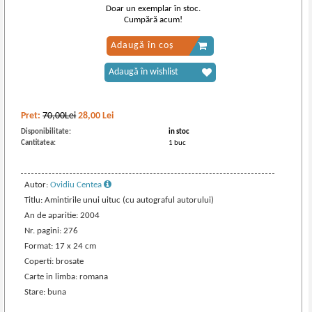
Doar un exemplar în stoc.
Cumpără acum!
Adaugă în coș
Adaugă în wishlist
Pret:
70,00Lei
28,00
Lei
Disponibilitate:
in stoc
Cantitatea:
1 buc
Autor:
Ovidiu Centea
Titlu: Amintirile unui uituc (cu autograful autorului)
An de aparitie: 2004
Nr. pagini: 276
Format: 17 x 24 cm
Coperti: brosate
Carte in limba: romana
Stare: buna