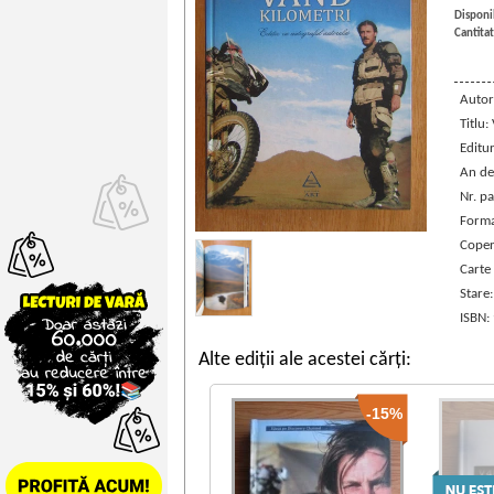
Disponib
Cantitat
Autor
Titlu:
Editu
An de
Nr. pa
Forma
Coper
Carte
Stare
ISBN:
Alte ediții ale acestei cărți:
-15%