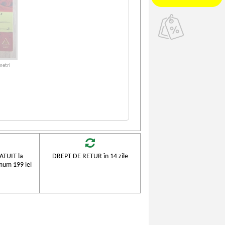
metri
TUIT la
DREPT DE RETUR în 14 zile
mum 199 lei