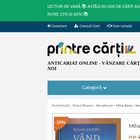
LECTURI DE VARĂ 📚 ASTĂZI 60.000 DE CĂRȚI A
ÎNTRE 15% ȘI 60%!📚
Conectare
Creează Cont
Cum cumpăr
ANTICARIAT ONLINE - VÂNZARE CĂRŢI
NOI
Categorii
Printre Carti
»
Arta si Albume
»
Alte albume
»
Mihai Barbu - Va
-15%
Miha
Pret: