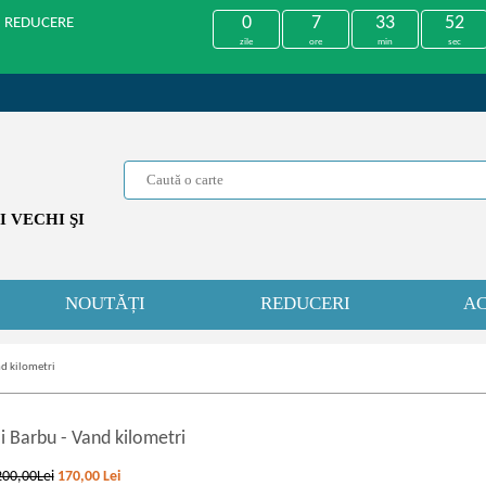
0
7
33
52
U REDUCERE
zile
ore
min
sec
 VECHI ŞI
NOUTĂȚI
REDUCERI
AC
nd kilometri
i Barbu
-
Vand kilometri
200,00Lei
170,00
Lei