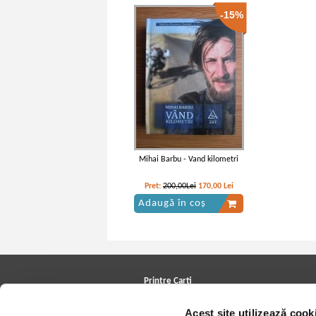
-15%
Mihai Barbu - Vand kilometri
Pret:
200,00Lei
170,00
Lei
Adaugă în coș
Printre Carti
Carți la reducere
Acest site utilizează cook
Arhivă carți