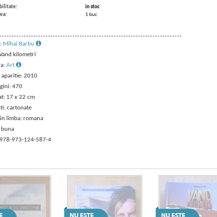
ilitate:
in stoc
ea:
1 buc
:
Mihai Barbu
 Vand kilometri
ra:
Art
 aparitie: 2010
gini: 470
t: 17 x 22 cm
ti: cartonate
 in limba: romana
: buna
 978-973-124-587-4