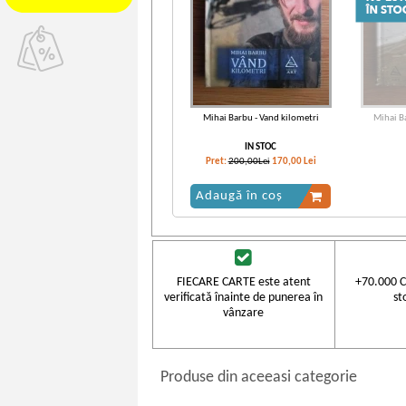
Mihai Barbu - Vand kilometri
Mihai B
IN STOC
Pret:
200,00Lei
170,00
Lei
Adaugă în coș
FIECARE CARTE este atent
+70.000 C
verificată înainte de punerea în
st
vânzare
Produse din aceeasi categorie