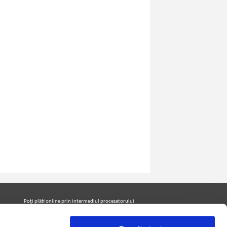
Poţi plăti online prin intermediul procesatorului
Netopia Payments