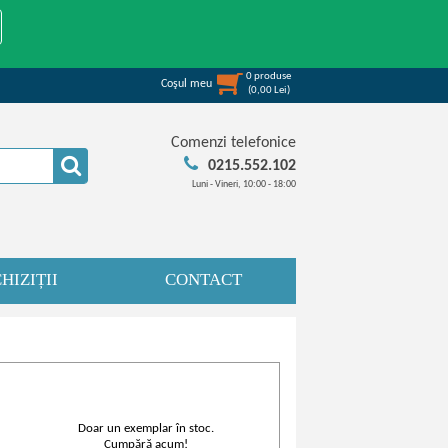
0
produse
Coşul meu
(
0,00
Lei
)
Comenzi telefonice
0215.552.102
Luni - Vineri, 10:00 - 18:00
HIZIȚII
CONTACT
Doar un exemplar în stoc.
Cumpără acum!