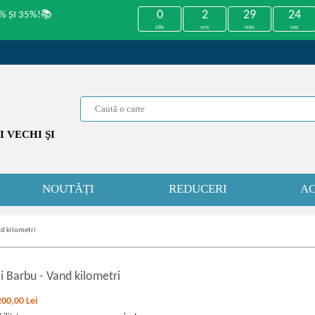
0
2
29
24
% ȘI 35%!📚
zile
ore
min
sec
 VECHI ŞI
NOUTĂȚI
REDUCERI
AC
nd kilometri
i Barbu
-
Vand kilometri
200,00
Lei