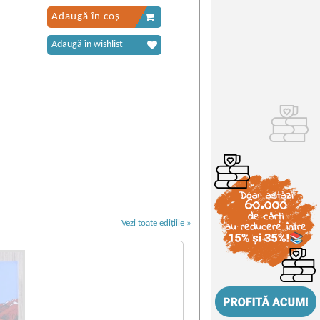
Adaugă în coș
Adaugă în wishlist
Vezi toate edițiile »