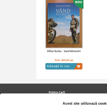
Mihai Barbu - Vand kilometri
Pret:
200,00
Lei
Adaugă în coș
Printre Carti
Carți la reducere
Acest site utilizează cook
Arhivă carți