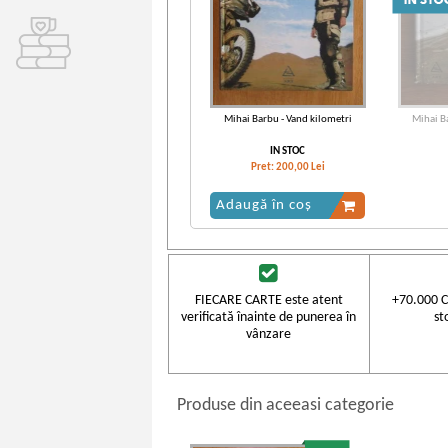
Mihai Barbu - Vand kilometri
Mihai B
IN STOC
Pret:
200,00
Lei
Adaugă în coș
FIECARE CARTE este atent
+70.000 C
verificată înainte de punerea în
st
vânzare
Produse din aceeasi categorie