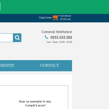
0
produse
Coşul meu
(
0,00
Lei
)
Comenzi telefonice
0215.552.102
Luni - Vineri, 10:00 - 18:00
HIZIȚII
CONTACT
Doar un exemplar în stoc.
Cumpără acum!