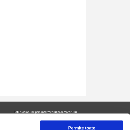
Poţi plăti online prin intermediul procesatorului
Netopia Payments
Permite toate