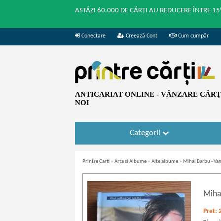
ASTĂZI 60.000 DE CĂRȚI AU REDUCERE ÎNTRE 15
Conectare
Creează Cont
Cum cumpăr
ANTICARIAT ONLINE - VÂNZARE CĂRŢI
NOI
Categorii
Printre Carti
»
Arta si Albume
»
Alte albume
»
Mihai Barbu - Va
Miha
Pret: