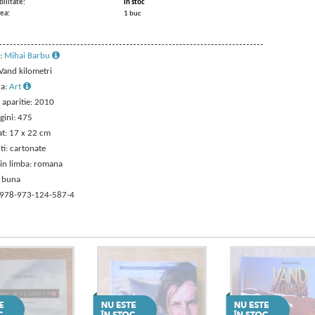
ilitate:
in stoc
ea:
1 buc
:
Mihai Barbu
 Vand kilometri
ra:
Art
 aparitie: 2010
gini: 475
t: 17 x 22 cm
ti: cartonate
 in limba: romana
: buna
 978-973-124-587-4