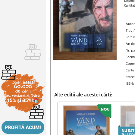
Disponib
Cantitat
Autor
Titlu:
Editu
An de
Nr. pa
Forma
Coper
Carte
Stare
ISBN:
Alte ediții ale acestei cărți: