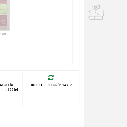
metri
TUIT la
DREPT DE RETUR în 14 zile
mum 199 lei