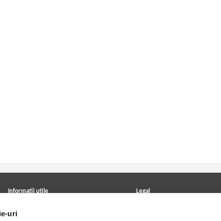
Informatii utile
Legal
ANPC
Achizitii cărți
ie-uri
Achizitii viniluri, casete, CD/DVD
Soluționarea online a litigiilor