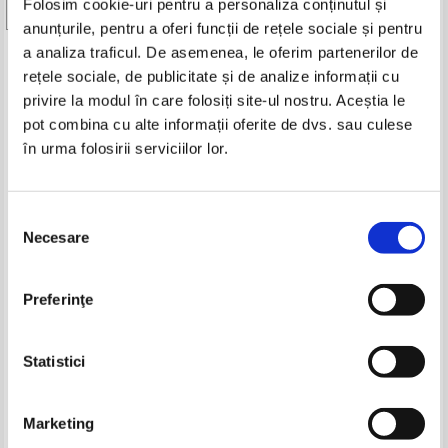
Folosim cookie-uri pentru a personaliza conținutul și
-30%
-15%
Vezi toate edițiile »
anunțurile, pentru a oferi funcții de rețele sociale și pentru
a analiza traficul. De asemenea, le oferim partenerilor de
Produse din aceeasi categorie
rețele sociale, de publicitate și de analize informații cu
privire la modul în care folosiți site-ul nostru. Aceștia le
-35%
pot combina cu alte informații oferite de dvs. sau culese
în urma folosirii serviciilor lor.
Vintila Corbul - Caderea
Vintila Corbul - Caderea
Selecția
Constantinopolelui (volumul 2)
Constantinopolelui (2 volume)
Necesare
consimțământului
(Adevarul)
IN STOC
IN STOC
Pret:
10,00Lei
7,00
Lei
Pret:
160,00Lei
136,00
Lei
Adaugă în coș
Adaugă în coș
Preferinţe
Daniela Ulieriu - Regele din
Petru Dumitriu - Cronica de
bissap
familie (3 volume)
Pret:
34,00Lei
22,10
Lei
Pret:
30,00
Lei
Statistici
Adaugă în coș
Adaugă în coș
Marketing
-20%