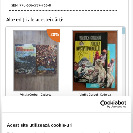
ISBN: 978-606-539-766-8
Alte ediții ale acestei cărți:
-20%
Vintila Corbul - Caderea
Vintila Corbul - Caderea
Constantinopolelui (2 volume)
Constantinopolelui (2 volume)
IN STOC
IN STOC
Pret:
35,00Lei
28,00
Lei
Pret:
40,00
Lei
Adaugă în coș
Adaugă în coș
Acest site utilizează cookie-uri