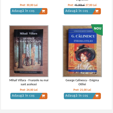
Pret:
30,00
Lei
Pret:
45,00Lei
27,00
Lei
Adaugă în coș
Adaugă în coș
Vintila Corbul - Caderea
Vintila Corbul - Caderea
Constantinopolului (volumul 1)
Constantinopolelui (volumul I)
Mihail Villara - Frunzele nu mai
George Calinescu - Enigma
sunt aceleasi
Otiliei
Pret:
24,00
Lei
Pret:
21,00
Lei
Adaugă în coș
Adaugă în coș