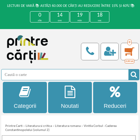
LECTURI DE VARĂ 📚 ASTĂZI 60.000 DE CĂRȚI AU REDUCERE ÎNTRE 15% ȘI 60%!📚
0
14
19
18
zile
ore
min
sec
0
0,00
Lei
Categorii
Noutati
Reduceri
Printre Carti
»
Literatura si critica
»
Literatura romana
»
Vintila Corbul - Caderea
Constantinopolelui (volumul 2)