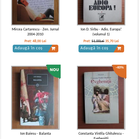
Constantinopolului (volumele 1 si
Constantinopolului (volumul 1)
2)
Mircea Cartarescu - Zen. Jurnal
Ion D. Sirbu - Adio, Europa!
2004-2010
(volumul 1)
Pret:
48,00
Lei
Pret:
51,00Lei
35,70
Lei
Adaugă în coș
Adaugă în coș
-40%
Vintila Corbul - Caderea
Vintila Corbul - Caderea
Constantinopolelui (2 volume,
Constantinopolului (volumul 1)
cartonate)
(Adevarul)
Ion Baiesu - Balanta
Constanta Vintila Ghitulescu -
Evghenitii