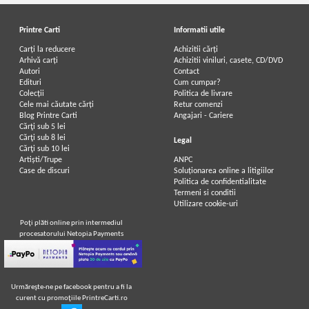
Printre Carti
Informatii utile
Carți la reducere
Achizitii cărți
Arhivă carți
Achizitii viniluri, casete, CD/DVD
Autori
Contact
Vintila Corbul - Caderea
Vintila Corbul - Caderea
Edituri
Cum cumpar?
Constantinopolului (volumul 2)
Constantinopolelui (volumul 1)
Colecții
Politica de livrare
Cele mai căutate cărți
Retur comenzi
Blog Printre Carti
Angajari - Cariere
Cărţi sub 5 lei
Cărţi sub 8 lei
Legal
Cărţi sub 10 lei
Artiști/Trupe
ANPC
Case de discuri
Soluționarea online a litigiilor
Politica de confidentialitate
Termeni si conditii
Utilizare cookie-uri
Poţi plăti online prin intermediul
procesatorului Netopia Payments
Urmăreşte-ne pe facebook pentru a fi la
curent cu promoţiile PrintreCarti.ro
Vintila Corbul - Caderea
Vintila Corbul - Caderea