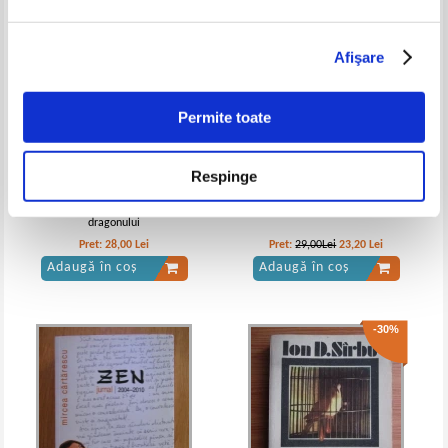
Afişare
Vintila Corbul - Caderea
Vintila Corbul - Caderea
Constantinopolelui (volumul 1)
Constantinopolelui (volumele 1, 2
Permite toate
si 3)
Respinge
Ruxandra Ivancescu - Ochiul
Mihai Eminescu - Opera poetica
dragonului
Pret:
28,00
Lei
Pret:
29,00Lei
23,20
Lei
Adaugă în coș
Adaugă în coș
-30%
Vintila Corbul - Caderea
Vintila Corbul - Caderea